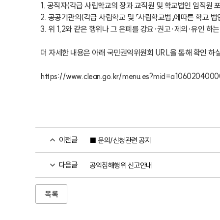
1. 공직자(각급 사립학교의 장과 교직원 및 학교법인 임직원 
2. 공공기관의(각급 사립학교 및 「사립학교법」에따른 학교 
3. 위 1,2와 같은 행위나 그 은폐를 강요·권고·제의∙유인 하는 행
더 자세한 내용은 아래 국민권익위원회 URL을 통해 확인 하실 수
https://www.clean.go.kr/menu.es?mid=a1060204000
이전글
■ 문의/신청관련 공지
다음글
공익침해행위 신고안내
목록