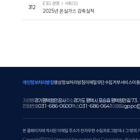
ESG 경영
사회(S)
312
2025년 온실가스 감축실적
개인정보처리방침
영상정보처리방침
이메일무단수집거부
서비스이용
기관명
경기평택항만공사
주소
경기도 평택시 포승읍 평택항만길 73.
전화번호
031-686-0600
팩스
031-686-0641
이메일
gppc@
본 홈페이지에 게시된 이메일 주소가 전자우편 수집프로그램이나 그 밖의 
Copyright©2026 Gyeonggi Pyeongtaek Port Corporation. All rights 