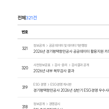
전체
321건
번호
정보공개
공공 데이터 및 데이터기반행정
321
2026년 경기평택항만공사 공공데이터 활용지원 
사전정보공표
감사·윤리
감사결과 공개
320
2026년 내부 복무감사 결과
ESG 경영
ESG경영 게시판
319
경기평택항만공사 2026년 상반기 ESG경영 우수사
정보공개
경영공시
318