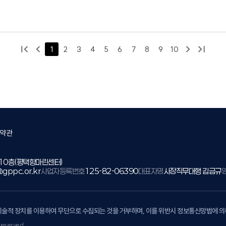
1
2
3
4
5
6
7
8
9
10
약관
 10층(평택항마린센터)
gppc.or.kr
사업자등록번호
125-82-06390
대표자명
사장직무대행 김금규
기술적 장치를 이용하여 무단으로 수집되는 것을 거부하며, 이를 위반시 정보통신망법에 
reserved.