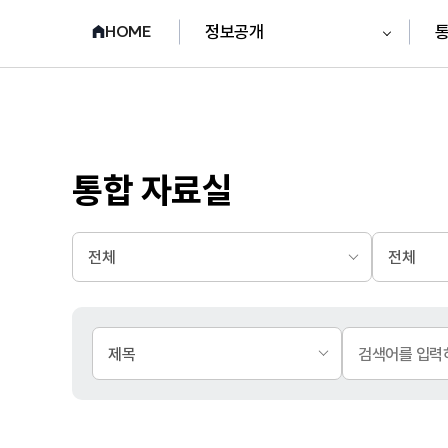
정보공개
통
HOME
통합 자료실
카
카
테
테
고
고
리
리
1depth
2depth
검
색
검
유
색
형
어