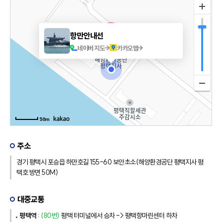
항만안내선
항만안내선
네이버 지도
네이버 지도
카카오맵
카카오맵
50m
50m
주소
경기 평택시 포승읍 하만호길 155-60 보안초소(해양환경공단 평택지사 평
택호 방면 50M)
대중교통
평택역
:
(80번)
평택 터미널에서 승차 -> 평택항마린센터 하차