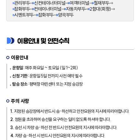
관리부두
신컨테이너터미널
여객터미널
철재부두
잡화부두
컨테이너터미널
자동차부두
2함대(회항)
시멘트부두
잡화부두
양곡부두
이용안내 및 안전수칙
이용안내
운항일:
매주 화요일 ~ 토요일 (일 1~2회)
신청 기한:
운항일 5일 전까지 사전 예약 필수
탑승 장소:
평택항 마린센터 또는 지정 승강장
주의 사항
1.
지정된 승강장에서 반드시 승·하선하고 안전요원의 지시에 따라야합니다.
2.
정원을 초과하여 승선을 요구하는 일이 없도록 하셔야 합니다.
3.
승선 시 차량 승·하선 전 반드시 안전요원의 지시에 따라야합니다.
4.
차량 승·하선 시 반드시 안전요원의 지시에 따라야합니다.