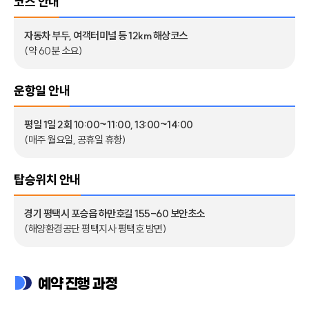
코스 안내
자동차 부두, 여객터미널 등 12km 해상코스
(약 60분 소요)
운항일 안내
평일 1일 2회 10:00~11:00, 13:00~14:00
(매주 월요일, 공휴일 휴항)
탑승위치 안내
경기 평택시 포승읍 하만호길 155-60 보안초소
(해양환경공단 평택지사 평택호 방면)
예약 진행 과정