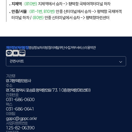
지제역
:
(810번)
지제역에서 승차 -> 평택항.국제여객터미널 하차
안중/서울
:
(81-1번, 810번)
안중 신터미널에서 승차 -> 평택항.국제여객
터미널 하차 /
(80번)
안중 신터미널에서 승차 -> 평택항마린센터
개인정보처리방침
영상정보처리방침
이메일무단수집거부
서비스이용약관
관
련
사
이
기관명
경기평택항만공사
트
주소
경기도 평택시 포승읍 평택항만길 73. 10층(평택항마린센터)
전화번호
031-686-0600
팩스
031-686-0641
이메일
gppc@gppc.or.kr
사업자등록번호
125-82-06390