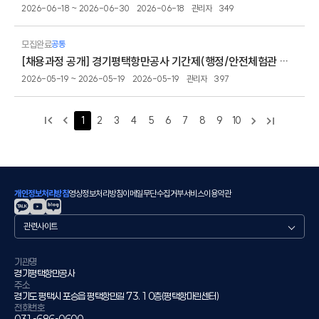
2026-06-18 ~ 2026-06-30
2026-06-18
관리자
349
모집완료
공통
[채용과정 공개] 경기평택항만공사 기간제(행정/안전체험관 지원운영) 직원 채용과정 공개
2026-05-19 ~ 2026-05-19
2026-05-19
관리자
397
1
2
3
4
5
6
7
8
9
10
개인정보처리방침
영상정보처리방침
이메일무단수집거부
서비스이용약관
관
련
사
이
기관명
경기평택항만공사
트
주소
경기도 평택시 포승읍 평택항만길 73. 10층(평택항마린센터)
전화번호
031-686-0600