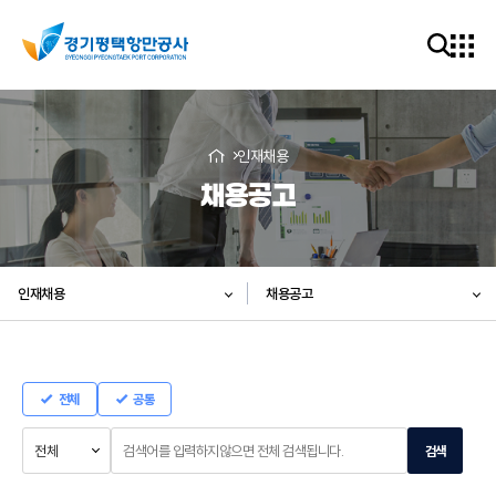
인재채용
채용공고
인재채용
채용공고
전체
공통
검
검
검색
색
색
유
어