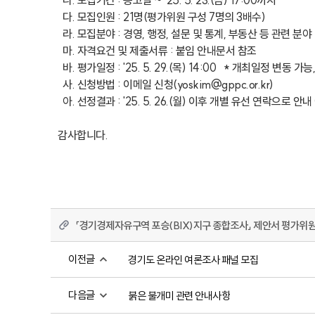
  나. 모집기간 : 공고일 ~ '25. 5. 23.(금) 17:00까지 

  다. 모집인원 : 21명(평가위원 구성 7명의 3배수)

  라. 모집분야 : 경영, 행정, 설문 및 통계, 부동산 등 관련 분야

  마. 자격요건 및 제출서류 : 붙임 안내문서 참조

  바. 평가일정 : '25. 5. 29.(목) 14:00   * 개최일정 변동 가능, 세부 일정 개별 안내 예정

  사. 신청방법 : 이메일 신청(yoskim@gppc.or.kr)

  아. 선정결과 : '25. 5. 26.(월) 이후 개별 유선 연락으로 안내 예정

감사합니다.
「경기경제자유구역 포승(BIX)지구 종합조사」 제안서 평가위원
이전글
경기도 온라인 여론조사 패널 모집
다음글
붉은 불개미 관련 안내사항