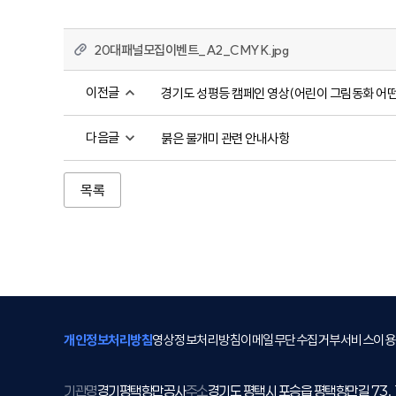
20대패널모집이벤트_A2_CMYK.jpg
이전글
경기도 성평등 캠페인 영상(어린이 그림동화 어떤 
다음글
붉은 불개미 관련 안내사항
목록
개인정보처리방침
영상정보처리방침
이메일무단수집거부
서비스이용
기관명
경기평택항만공사
주소
경기도 평택시 포승읍 평택항만길 73.