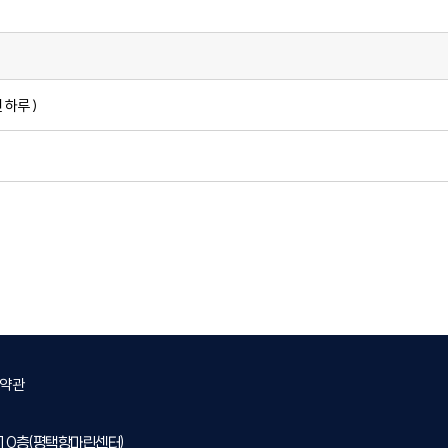
하루 )
약관
 10층(평택항마린센터)