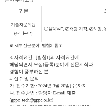
구 분
기술자문위원
①
설계V/E
, ②
측량·지적
, ③
해양, 
(4개 분야)
※ 세부전문분야 [별첨3] 참고
3. 자격요건
 : [별첨1]의 자격요건에 
해당되면서 모집(등록)분야에 전문지식과 
경험이 풍부하신 분
4. 접수 및 문의
가. 접수기한 : 2024년 3월 20일(수)까지
나. 접수방법 : 담당자 E-mail 제출 
(gppc_tech@gppc.or.kr)