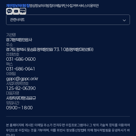
개인정보처리방침
영상정보처리방침
이메일무단수집거부
서비스이용약관
관
련
사
이
기관명
경기평택항만공사
트
주소
경기도 평택시 포승읍 평택항만길 73. 10층(평택항마린센터)
전화번호
031-686-0600
팩스
031-686-0641
이메일
gppc@gppc.or.kr
사업자등록번호
125-82-06390
대표자명
사장직무대행 김금규
영업시간
09:00 ~ 18:00
본 홈페이지에 게시된 이메일 주소가 전자우편 수집프로그램이나 그 밖의 기술적 장치를 이용하여
무단으로 수집되는 것을 거부하며, 이를 위반시 정보통신망법에 의해 형사처벌됨을 유념하시기 바
랍니다.