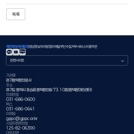
목록
개인정보처리방침
영상정보처리방침
이메일무단수집거부
서비스이용약관
관
련
사
이
기관명
경기평택항만공사
트
주소
경기도 평택시 포승읍 평택항만길 73. 10층(평택항마린센터)
전화번호
031-686-0600
팩스
031-686-0641
이메일
gppc@gppc.or.kr
사업자등록번호
125-82-06390
대표자명