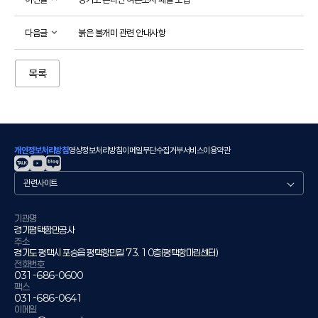
다음글
붉은 불개미 관련 안내사항
목록
개인정보처리방침
영상정보처리방침
이메일무단수집거부
서비스이용약관
관
련
사
이
기관명
경기평택항만공사
트
주소
경기도 평택시 포승읍 평택항만길 73. 10층(평택항마린센터)
전화번호
031-686-0600
팩스
031-686-0641
이메일