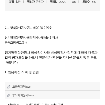
분류
일반
작성자
관리자
작성일
2020-11-05
조회수
315
경기평택항만공사 공고 제
2020
?
19
호
경기평택항만공사 비상임이사 및
비상임감사
공개모집 공고(안)
경기평택항만공사 비상임이사와 비상임감사 직위에 대하여 다음과 
같이 공개모집을 하오니 전문성과 역량을 지니신 분들의 많은 응모 
바랍니다
.
1. 
임용예정 직위 및 인원
모집공고문.hwp
후보자 지원서.hwp
이전글
경기도 온라인 여론조사 패널 모집