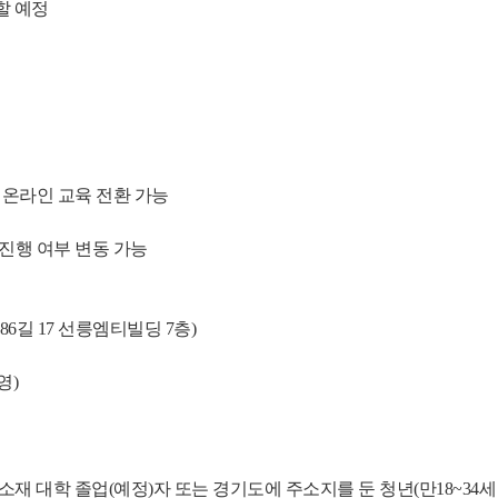
할 예정
라 온라인 교육 전환 가능
 진행 여부 변동 가능
 86길 17 선릉엠티빌딩 7층)
영)
도 소재 대학 졸업(예정)자 또는 경기도에 주소지를 둔 청년(만18~34세