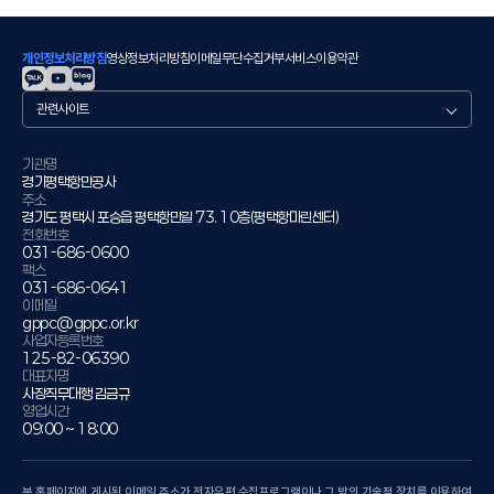
개인정보처리방침
영상정보처리방침
이메일무단수집거부
서비스이용약관
관
련
사
이
기관명
경기평택항만공사
트
주소
경기도 평택시 포승읍 평택항만길 73. 10층(평택항마린센터)
전화번호
031-686-0600
팩스
031-686-0641
이메일
gppc@gppc.or.kr
사업자등록번호
125-82-06390
대표자명
사장직무대행 김금규
영업시간
09:00 ~ 18:00
본 홈페이지에 게시된 이메일 주소가 전자우편 수집프로그램이나 그 밖의 기술적 장치를 이용하여