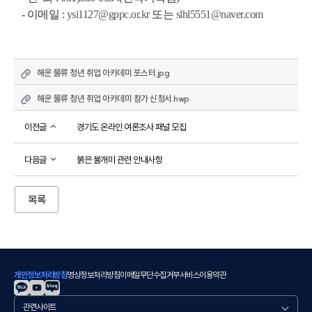
   - 이메일 : 
ysi1127@gppc.or.kr
 또는 
slhl5551@naver.com
해운 물류 청년 취업 아카데미 포스터.jpg
해운 물류 청년 취업 아카데미 참가 신청서.hwp
이전글
경기도 온라인 여론조사 패널 모집
다음글
붉은 불개미 관련 안내사항
목록
개인정보처리방침
영상정보처리방침
이메일무단수집거부
서비스이용약관
관