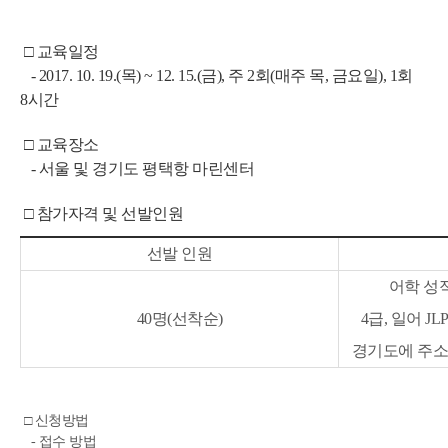
 □ 교육일정
   - 2017. 10. 19.(목) ~ 12. 15.(금), 주 2회(매주 목, 금요일), 1회 
8시간
 □ 교육장소
   - 서울 및 경기도 평택항 마린센터
 □ 참가자격 및 선발인원
선발 인원
어학 성
40
명
(
선착순
)
4
급
, 
일어 
JLP
경기도에 주소
 □ 신청방법
   - 접수 방법