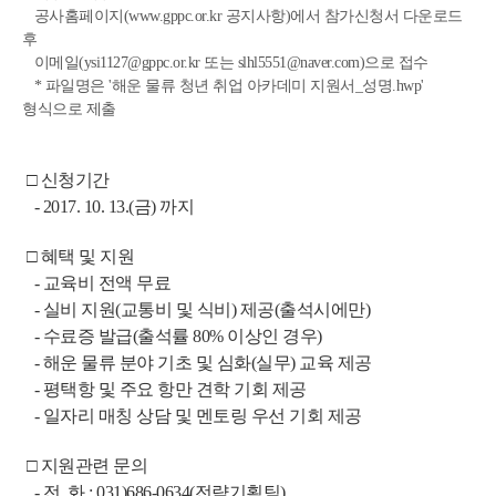
   공사홈페이지(
www.gppc.or.kr
 공지사항)에서 참가신청서 다운로드 
후
   이메일(
ysi1127@gppc.or.kr
 또는 
slhl5551@naver.com
)으로 접수
   * 파일명은 '해운 물류 청년 취업 아카데미 지원서_성명.hwp' 
형식으로 제출
 □ 신청기간
   - 2017. 10. 13.(금) 까지
 □ 혜택 및 지원
   - 교육비 전액 무료
   - 실비 지원(교통비 및 식비) 제공(출석시에만)
   - 수료증 발급(출석률 80% 이상인 경우)
   - 해운 물류 분야 기초 및 심화(실무) 교육 제공
   - 평택항 및 주요 항만 견학 기회 제공
   - 일자리 매칭 상담 및 멘토링 우선 기회 제공
 □ 지원관련 문의
   - 전  화 : 031)686-0634(전략기획팀) 