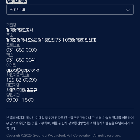
관
련
사
이
기관명
경기평택항만공사
트
주소
경기도 평택시 포승읍 평택항만길 73. 10층(평택항마린센터)
전화번호
031-686-0600
팩스
031-686-0641
이메일
gppc@gppc.or.kr
사업자등록번호
125-82-06390
대표자명
사장직무대행 김금규
영업시간
09:00 ~ 18:00
본 홈페이지에 게시된 이메일 주소가 전자우편 수집프로그램이나 그 밖의 기술적 장치를 이용하여
무단으로 수집되는 것을 거부하며, 이를 위반시 정보통신망법에 의해 형사처벌됨을 유념하시기 바
랍니다.
Copyright©2026 Gyeonggi Pyeongtaek Port Corporation. All rights reserved.