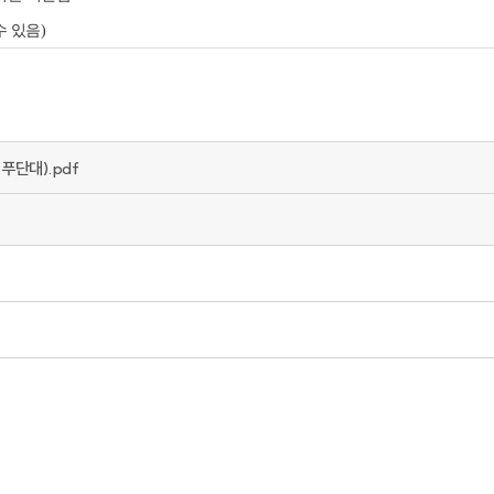
수 있음)
푸단대).pdf