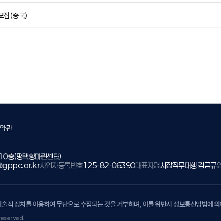
모집(중국)
약관
 10층(평택항마린센터)
gppc.or.kr
사업자등록번호
125-82-06390
대표자명
사장직무대행 김금규
기술적 장치를 이용하여 무단으로 수집되는 것을 거부하며, 이를 위반시 정보통신망법에 
reserved.