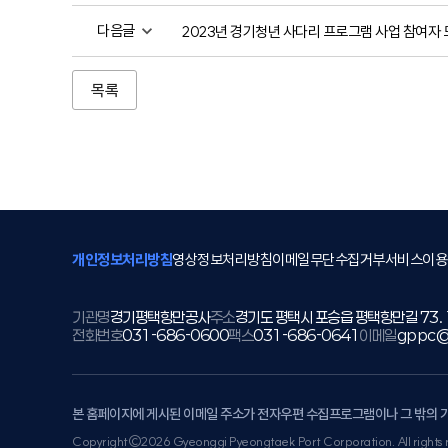
다음글
2023년 경기청년 사다리 프로그램 사업 참여자 
목록
개인정보처리방침
영상정보처리방침
이메일무단수집거부
서비스이용
기관명
경기평택항만공사
주소
경기도 평택시 포승읍 평택항만길 73.
전화번호
031-686-0600
팩스
031-686-0641
이메일
gppc@
본 홈페이지에 게시된 이메일 주소가 전자우편 수집프로그램이나 그 밖의 
Copyright©2026 Gyeonggi Pyeongtaek Port Corporation. All rights 