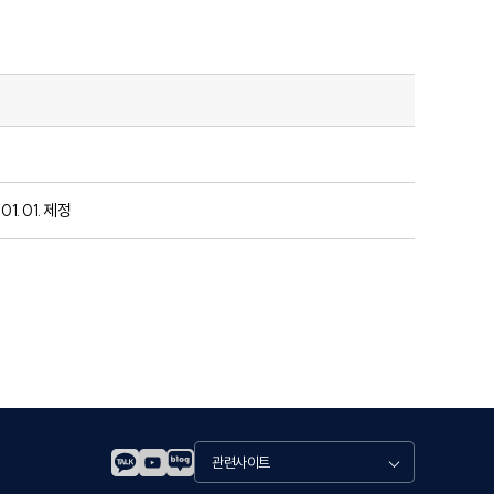
 01. 제정
관
련