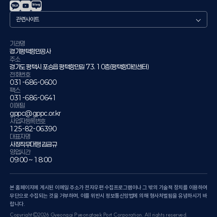
관
련
사
이
기관명
경기평택항만공사
트
주소
경기도 평택시 포승읍 평택항만길 73. 10층(평택항마린센터)
전화번호
031-686-0600
팩스
031-686-0641
이메일
gppc@gppc.or.kr
사업자등록번호
125-82-06390
대표자명
사장직무대행 김금규
영업시간
09:00 ~ 18:00
본 홈페이지에 게시된 이메일 주소가 전자우편 수집프로그램이나 그 밖의 기술적 장치를 이용하여
무단으로 수집되는 것을 거부하며, 이를 위반시 정보통신망법에 의해 형사처벌됨을 유념하시기 바
랍니다.
Copyright©2026 Gyeonggi Pyeongtaek Port Corporation. All rights reserved.