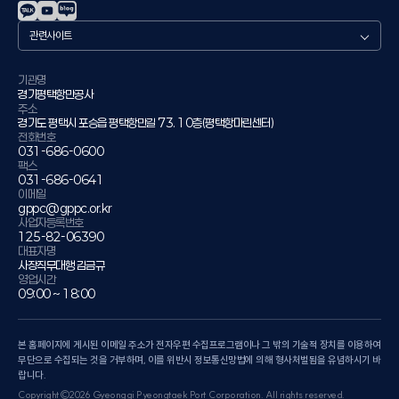
관
련
사
이
기관명
경기평택항만공사
트
주소
경기도 평택시 포승읍 평택항만길 73. 10층(평택항마린센터)
전화번호
031-686-0600
팩스
031-686-0641
이메일
gppc@gppc.or.kr
사업자등록번호
125-82-06390
대표자명
사장직무대행 김금규
영업시간
09:00 ~ 18:00
본 홈페이지에 게시된 이메일 주소가 전자우편 수집프로그램이나 그 밖의 기술적 장치를 이용하여
무단으로 수집되는 것을 거부하며, 이를 위반시 정보통신망법에 의해 형사처벌됨을 유념하시기 바
랍니다.
Copyright©2026 Gyeonggi Pyeongtaek Port Corporation. All rights reserved.