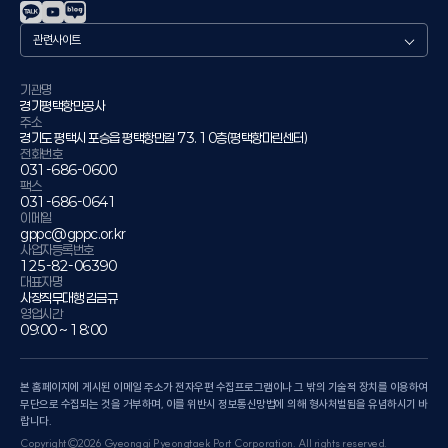
관
련
사
이
기관명
경기평택항만공사
트
주소
경기도 평택시 포승읍 평택항만길 73. 10층(평택항마린센터)
전화번호
031-686-0600
팩스
031-686-0641
이메일
gppc@gppc.or.kr
사업자등록번호
125-82-06390
대표자명
사장직무대행 김금규
영업시간
09:00 ~ 18:00
본 홈페이지에 게시된 이메일 주소가 전자우편 수집프로그램이나 그 밖의 기술적 장치를 이용하여
무단으로 수집되는 것을 거부하며, 이를 위반시 정보통신망법에 의해 형사처벌됨을 유념하시기 바
랍니다.
Copyright©2026 Gyeonggi Pyeongtaek Port Corporation. All rights reserved.