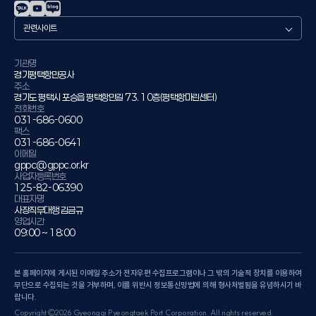
관
련
사
이
기관명
경기평택항만공사
트
주소
경기도 평택시 포승읍 평택항만길 73. 10층(평택항마린센터)
전화번호
031-686-0600
팩스
031-686-0641
이메일
gppc@gppc.or.kr
사업자등록번호
125-82-06390
대표자명
사장직무대행 김금규
영업시간
09:00 ~ 18:00
본 홈페이지에 게시된 이메일 주소가 전자우편 수집프로그램이나 그 밖의 기술적 장치를 이용하여
무단으로 수집되는 것을 거부하며, 이를 위반시 정보통신망법에 의해 형사처벌됨을 유념하시기 바
랍니다.
Copyright©2026 Gyeonggi Pyeongtaek Port Corporation. All rights reserved.