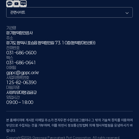
관
련
사
이
기관명
경기평택항만공사
트
주소
경기도 평택시 포승읍 평택항만길 73. 10층(평택항마린센터)
전화번호
031-686-0600
팩스
031-686-0641
이메일
gppc@gppc.or.kr
사업자등록번호
125-82-06390
대표자명
사장직무대행 김금규
영업시간
09:00 ~ 18:00
본 홈페이지에 게시된 이메일 주소가 전자우편 수집프로그램이나 그 밖의 기술적 장치를 이용하여
무단으로 수집되는 것을 거부하며, 이를 위반시 정보통신망법에 의해 형사처벌됨을 유념하시기 바
랍니다.
Copyright©2026 Gyeonggi Pyeongtaek Port Corporation. All rights reserved.