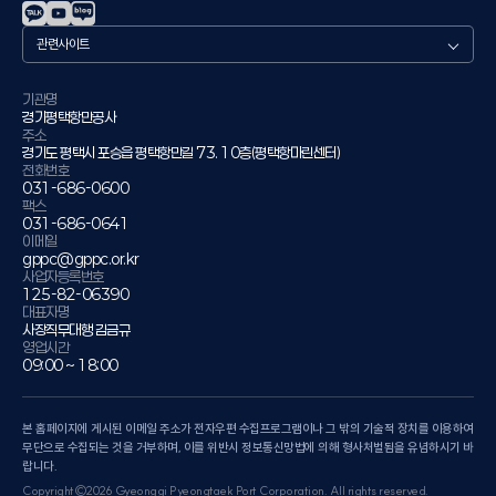
관
련
사
이
기관명
경기평택항만공사
트
주소
경기도 평택시 포승읍 평택항만길 73. 10층(평택항마린센터)
전화번호
031-686-0600
팩스
031-686-0641
이메일
gppc@gppc.or.kr
사업자등록번호
125-82-06390
대표자명
사장직무대행 김금규
영업시간
09:00 ~ 18:00
본 홈페이지에 게시된 이메일 주소가 전자우편 수집프로그램이나 그 밖의 기술적 장치를 이용하여
무단으로 수집되는 것을 거부하며, 이를 위반시 정보통신망법에 의해 형사처벌됨을 유념하시기 바
랍니다.
Copyright©2026 Gyeonggi Pyeongtaek Port Corporation. All rights reserved.