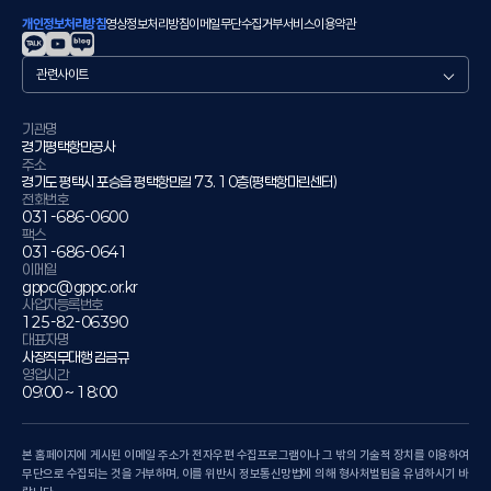
개인정보처리방침
영상정보처리방침
이메일무단수집거부
서비스이용약관
관
련
사
이
기관명
경기평택항만공사
트
주소
경기도 평택시 포승읍 평택항만길 73. 10층(평택항마린센터)
전화번호
031-686-0600
팩스
031-686-0641
이메일
gppc@gppc.or.kr
사업자등록번호
125-82-06390
대표자명
사장직무대행 김금규
영업시간
09:00 ~ 18:00
본 홈페이지에 게시된 이메일 주소가 전자우편 수집프로그램이나 그 밖의 기술적 장치를 이용하여
무단으로 수집되는 것을 거부하며, 이를 위반시 정보통신망법에 의해 형사처벌됨을 유념하시기 바