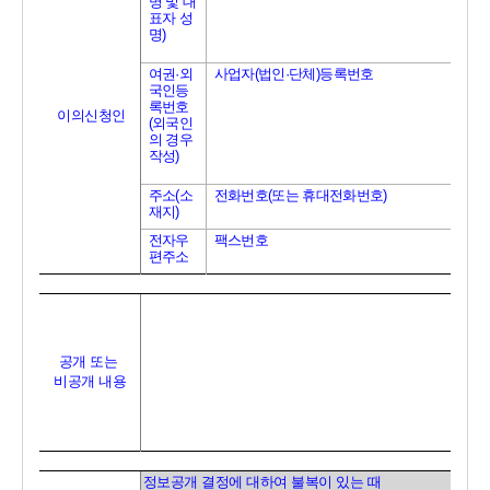
명 및 대
표자 성
명
)
여권
·
외
사업자
(
법인
·
단체
)
등록번호
국인등
록번호
이의신청인
(
외국인
의 경우 
작성
)
주소
(
소
전화번호
(
또는 휴대전화번호
)
재지
)
전자우
팩스번호
편주소
공개 또는 
비공개 내용
정보공개 결정에 대하여 불복이 있는 때