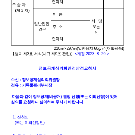
연락처
구 술 자
(
제 
3 
자
)
이  름
서   명
일반인인 
주  소
또는 
경우
인
연락처
210
㎜
×297
㎜
(
일반용지 
60g/
㎡
(
재활용품
))
【
별지 제
3
호 서식
(
내규 제
9
조 관련
)
】
<
개정 
2023. 8. 29.>
정보공개심의회안건상정요청서
수신 
: 
정보공개심의회위원장
경유 
: 
기록물관리부서장
다음과 같이 정보공개
(
비공개
) 
결정 신청
(
또는 이의신청
)
이 있어 
심의를 요청하니 심의하여 주시기 바랍니다
.
1. 
신청인
(
또는 이의신청인
)