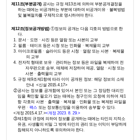
제
11
조
(
부분공개
) 
공사는 규정 제
13
조에 의하여 부분공개결정을 
하는 때에는 비공개하는 부분에 대하여 비공개이유ㆍ불복방법 
및 불복절차를 구체적으로 명시하여야 한다
.
제
12
조
(
정보공개방법
) 
①
정보의 공개는 다음 각호의 방법으로 한
다
. 
1. 
문서ㆍ도면ㆍ사진 등은 열람 또는 사본의 교부 
2. 
필름ㆍ테이프 등은 시청 또는 인화물ㆍ복제물의 교부 
3. 
마이크로필름ㆍ슬라이드 등은 시청ㆍ열람 또는 사본ㆍ복제물
의 교부 
4. 
전자적 형태로 보유ㆍ관리하는 정보 등은 파일을 복제하여 전
자우편으로 송부
, 
매체에 저장하여 제공
, 
열람ㆍ시청 또는 
사본ㆍ출력물의 교부 
5. 
규정 제
9
조제
1
항에 따라 이미 공개된 정보
: 
해당 정보의 소재 
안내  
<
신설 
2015.4.17>
②
공사는 정보를 공개함에 있어서 본인 또는 그 정당한 대리인
임을 확인할 필요가 없는 때에는 청구인의 요청에 의하여 제
1
항 각호의 
사본ㆍ출력물ㆍ복제물ㆍ인화물 또는 복제된 파일을 
우편ㆍ
팩스
또는 
정보통신망
을 이용하여 송부할 수 있다
.
<
개정 
2015.4.17.>
<
개정 
2023. 8. 29.>
③
제
1
항의 규정에 의하여 정보를 공개하는 때에는 타인의 지적소
유권
, 
사생활의 비밀 그 밖에 타인의 권리 또는 이익이 부당하게 
침해되지 아니하도록 유의하여야 한다
.