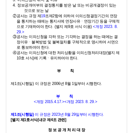
4. 
정보공개여부의 결정통지를 받은 날 또는 비공개결정이 있는 
것으로 보는 날 
②
공사는 규정 제
19
조제
2
항에 의하여 이의신청결정기간의 연장
을 통지하는 때에는 통지서에 연장사유ㆍ연장기간 등을 구체적
으로 기재하여야 한다
. (
별지 제
9
호 서식 이용
) 
<
개정 
2023. 8. 
29.>
③
공사는 이의신청을 각하 또는 기각하는 결정을 하는 때에는 결
정이유ㆍ불복방법 및 불복절차를 구체적으로 명시하여 서면으
로 통보하여야 한다
. 
④
공사는 이의신청에 대한 처리상황을 이의신청처리대장
(
별지 제
10
호 서식
)
에 기록ㆍ유지하여야 한다
.
부         칙
제
1
조
(
시행일
) 
이 규정은 
2006
년 
8
월 
1
일부터 시행한다
. 
부         칙
<
개정 
2015.4.17.><
개정 
2023. 8. 29.>
제
1
조
(
시행일
)
이 규정은 
2023
년 
8
월 
29
일부터 시행한다
. 
[
별지 제
1
호서식
(
내규 제
4
조 관련
]
정 보 공 개 처 리 대 장