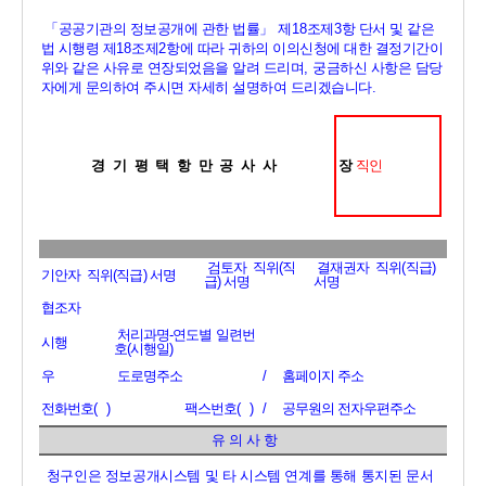
「
공공기관의 정보공개에 관한 법률
」 
제
18
조제
3
항 단서 및 같은 
법 시행령 제
18
조제
2
항에 따라 귀하의 이의신청에 대한 결정기간이 
위와 같은 사유로 연장되었음을 알려 드리며
, 
궁금하신 사항은 담당
자에게 문의하여 주시면 자세히 설명하여 드리겠습니다
.
경기평택항만공사사
장 
직인
검토자  직위
(
직
결재권자  직위
(
직급
) 
기안자  직위
(
직급
) 
서명
급
) 
서명
서명
협조자
처리과명
-
연도별 일련번
시행
호
(
시행일
)
우
도로명주소
/
홈페이지 주소
전화번호
(   )
팩스번호
(   )
/
공무원의 전자우편주소
유 의 사 항
청구인은 정보공개시스템 및 타 시스템 연계를 통해 통지된 문서