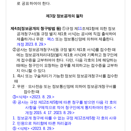
로 공표하여야 한다
.
제
3
장 정보공개의 절차
제
4
조
(
정보공개의 청구방법 등
) 
①
규정 제
11
조제
1
항에 의한 정보
공개청구서
(
동 규정 별지 제
1
호 서식
)
는 공사에 직접 출석하여 
제출하거나 우편ㆍ
팩스
또는 정보통신망에 의하여 제출한다
. 
개정 
2023. 8. 29.>
②
공사는 정보공개청구서
(
동 규정 별지 제
1
호 서식
)
를 접수한 때
에는 정보공개처리대장
(
별지 제
1
호 서식
)
에 기록하고 청구인에
게 접수증을 교부하여야 한다
. 
다만
, 
다음 각호의 
1
에 해당하는 
때에는 청구인이 요청하는 경우를 제외하고는 접수증을 교부하
지 아니할 수 있다
. 
1. 
즉시 또는 구술처리가 가능한 정보의 정보공개청구서를 접수한 
때 
2. 
우편ㆍ모사전송 또는 정보통신망에 의하여 정보공개청구서를 
접수한 때 
③
<
삭제
> <2023. 8. 29.>
④ 
공사는
규정 제
12
조제
5
항에 따른 청구를 받으면 다음 각 호의 
사항을 구체적으로 적어 청구인에게 통지하여야 한다
. <
개정 
2015. 4. 17. 2023. 8. 29.>
1. 
정보공개 청구에 따를 수 없는 규정 제
12
조제
5
항 각 호의 사유
2. 
민원으로 처리함에 따른 처리결과
⑤ 
<
삭제
> <2023. 8. 29.>