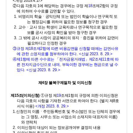
<
개정 
2015.4.17>
②
다음 각호의 
1
에 해당하는 경우에는 규정 제
18
조제
2
항의 규정
에 의하여 수수료를 감면할 수 있다
. 
1. 
비영리의 학술ㆍ공익단체 또는 법인이 학술이나 연구목적 또
는 행정감시를 위하여 필요한 정보를 청구한 경우 
2. 
교수ㆍ교사 또는 학생이 교육자료나 연구목적으로 필요한 정
보를 공사 사장의 확인을 받아 청구한 경우 
3. 
그 밖에 공사 사장이 공공복리의 유지ㆍ증진을 위하여 감면이 
필요하다고 인정한 경우 
③
규정 제
18
조제
2
항에 따른 비용감면을 신청할 때에는 감면사유
에 관한 소명자료를 첨부하여야 한다
. <
신설 
2023. 8. 29.>
④
제
1
항에 따른 수수료는 
「
전자금융거래법
」
제
2
조제
11
호에 따
른 전자지급수단으로 내며
, 
부득이한 경우에는 현금으로 낼 수 
있다
. <
신설 
2023. 8. 29.>
제
4
장 불복구제절차 및 이의신청 
제
15
조
(
이의신청
) 
①
규정 제
19
조제
1
항의 규정에 의한 이의신청은 
다음 각호의 사항을 기재한 서면으로 하여야 한다
. (
별지 제
8
호 
서식 이용
) 
<
개정 
2023. 8. 29.>
1.
신청인의 이름ㆍ주민등록번호 및 주소
(
법인 또는 단체의 경우에
는 그 명칭
, 
사무소 또는 사업소의 소재지와 대표자의 이름
)
와 연락처 
2. 
이의신청의 대상이 되는 정보공개여부 결정의 내용 
3. 
이의신청의 취지 및 이유 