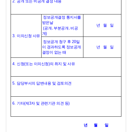
2. 
공개 또는 비공개 결정 내용
정보공개결정 통지서를 
받은날
년   월   일
(
공개
․
부분공개
․
비공
개
)
3. 
이의신청 사유
정보공개 청구 후 
20
일
이 경과하도록 정보공개 
년   월   일
결정이 없는 때
4. 
신청
(
또는 이의신청
)
의 취지 및 사유
5. 
담당부서의 답변내용 및 검토의견
6. 
기타
(
제
3
자 및 관련기관 의견 등
)
년      월       일