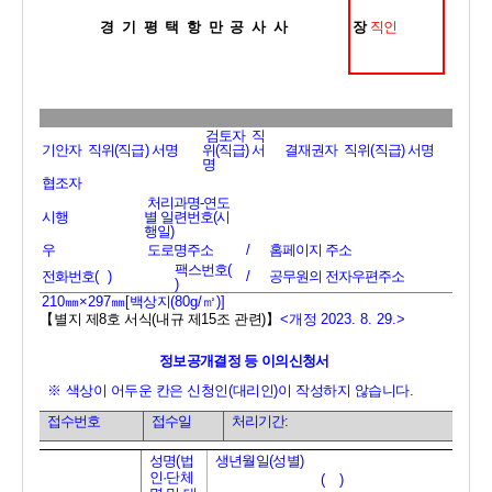
경기평택항만공사사 
장 
직인
검토자  직
기안자  직위
(
직급
) 
서명
위
(
직급
) 
서
결재권자  직위
(
직급
) 
서명
명
협조자
처리과명
-
연도
시행
별 일련번호
(
시
행일
)
우
도로명주소
/
홈페이지 주소
팩스번호
(   
전화번호
(   )
/
공무원의 전자우편주소
)
210
㎜
×297
㎜
[
백상지
(80g/
㎡
)]
【
별지 제
8
호 서식
(
내규 제
15
조 관련
)
】
<
개정 
2023. 8. 29.>
정보공개결정 등 이의신청서 
※ 
색상이 어두운 칸은 신청인
(
대리인
)
이 작성하지 않습니다
.
접수번호
접수일
처리기간
: 
성명
(
법
생년월일
(
성별
)
인
·
단체
(    )