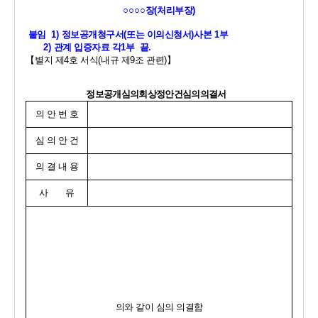
○○○○
장
(
처리부장
)
붙임  
1) 
정보공개청구서
(
또는 이의신청서
)
사본 
1
부
2) 
관계 입증자료 각
1
부  끝
.
【
별지 제
4
호 서식
(
내규 제
9
조 관련
)
】
정보공개심의회상정안건심의의결서 
의 안 번 호
심 의 안 건
의 결 내 용
사       유
의와 같이 심의 의결함