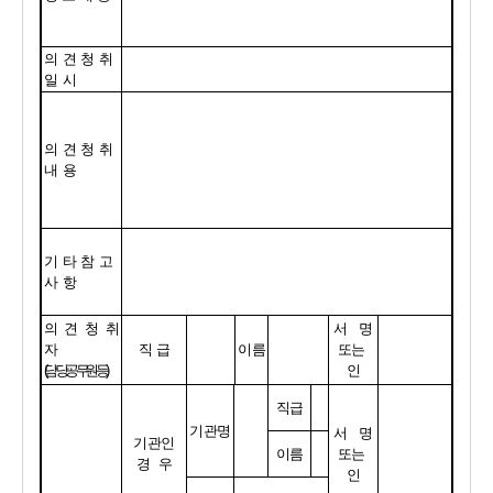
의견청취
일
시
의견청취
내
용
기타참고
사
항
의 견 청 취 
서   명
자
직 급
이름
또는 
담 당 공 
무 
원 등 
인
직급
기관명
서   명
기관인
이름
또는 
경  우
인