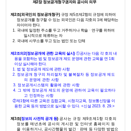
제
2
장 정보공개청구권자와 공사의 의무
제
2
조
(
외국인의 정보공개청구
) 
규정 제
5
조제
2
항의 규정에 의하여 
정보공개를 청구할 수 있는 외국인은 다음 각호의 
1
에 해당하는 
자이어야 한다
. 
1. 
국내에 일정한 주소를 두고 거주하거나 학술ㆍ연구를 위하여 
일시적으로 체류하는 자 
2. 
국내에 사무소를 두고 있는 법인 또는 단체 
제
2
조의
2(
정보공개에 관한 교육의 실시
)
①
공사는 다음 각 호의 내
용을 포함하는 법 및 정보공개 제도 운영에 관한 교육을 연 
1
회 
이상 실시해야 한다
. 
1. 
법 및 정보공개 제도에 관한 사항
2. 
정보공개 청구의 처리절차 및 불복절차 등 정보공개 제도
의 운영에 관한 사항
3. 
정보공개시스템의 활용에 관한 사항
4. 
그 밖에 정보공개 제도의 운영에 관하여 교육이 필요하다
고 인정하는 사항
②
제
1
항에 따른 교육은 집합교육
, 
시청각교육
, 
정보통신망을 이
용한 교육 등의 방법으로 실시할 수 있다
. <
신설 
2023. 8. 29.>
제
3
조
(
정보의 사전적 공개 등
) 
공사는 규정 제
9
조제
1
항 각호의 
정보를 매년초에 공사의 게시판 및 인터넷 홈페이지 등
을 이용
하거나
, 
공사간행물의 발간ㆍ판매 등 다양한 방법으