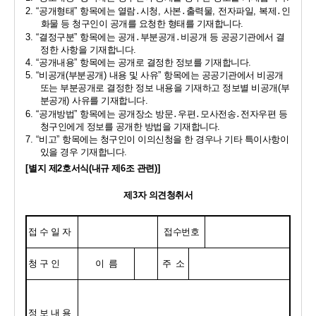
2. “
공개형태
” 
항목에는 열람
․
시청
, 
사본
․
출력물
, 
전자파일
, 
복제
․
인
화물 등 청구인이 공개를 요청한 형태를 기재합니다
.
3. “
결정구분
” 
항목에는 공개
․
부분공개
․
비공개 등 공공기관에서 결
정한 사항을 기재합니다
.
4. “
공개내용
” 
항목에는 공개로 결정한 정보를 기재합니다
.
5. “
비공개
(
부분공개
) 
내용 및 사유
” 
항목에는 공공기관에서 비공개 
또는 부분공개로 결정한 정보 내용을 기재하고 정보별 비공개
(
부
분공개
) 
사유를 기재합니다
.
6. “
공개방법
” 
항목에는 공개장소 방문
․
우편
․
모사전송
․
전자우편 등 
청구인에게 정보를 공개한 방법을 기재합니다
.
7. “
비고
” 
항목에는 청구인이 이의신청을 한 경우나 기타 특이사항이 
있을 경우 기재합니다
.
[
별지 제
2
호서식
(
내규 제
6
조 관련
)]
제
3
자 의견청취서
접 수 일 자
접수번호
청 구 인
이  름
주  소
정 보 내 용