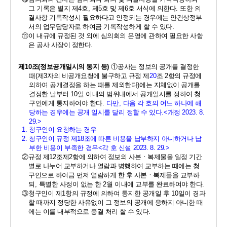
그 기록은 별지 제
4
호
, 
제
5
호 및 제
6
호 서식에 의한다
. 
또한 의
결사항 기록작성시 필요하다고 인정되는 경우에는 안건상정부
서의 업무담당자로 하여금 기록작성하게 할 수 있다
. 
⑪
이 내규에 규정된 것 외에 심의회의 운영에 관하여 필요한 사항
은 공사 사장이 정한다
.
제
10
조
(
정보공개일시의 통지 등
) 
①
공사는 정보의 공개를 결정한 
때
(
제
3
자의 비공개요청에 불구하고 규정 제
20
조 
2
항의 규정에 
의하여 공개결정을 하는 때를 제외한다
)
에는 지체없이 공개를 
결정한 날부터 
10
일 이내의 범위내에서 공개일시를 정하여 청
구인에게 통지하여야 한다
. 
다만
, 
다음 각 호의 어느 하나에 해
당하는 경우에는 공개 일시를 달리 정할 수 있다
.
<
개정 
2023. 8. 
29.>
1. 
청구인이 요청하는 경우
2. 
청구인이 규정 제
18
조에 따른 비용을 납부하지 아니하거나 납
부한 비용이 부족한 경우
<
각 호 신설 
2023. 8. 29.>
②
규정 제
12
조제
2
항에 의하여 정보의 사본ㆍ복제물을 일정 기간
별로 나누어 교부하거나 열람과 병행하여 교부하는 때에는 청
구인으로 하여금 먼저 열람하게 한 후 사본ㆍ복제물을 교부하
되
, 
특별한 사정이 없는 한 
2
월 이내에 교부를 완료하여야 한다
. 
③
청구인이 제
1
항의 규정에 의하여 통지한 공개일 후 
10
일이 경과
할 때까지 정당한 사유없이 그 정보의 공개에 응하지 아니한 때
에는 이를 내부적으로 종결 처리 할 수 있다
.