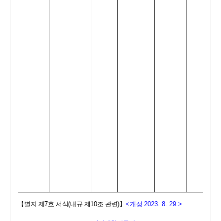
【
별지 제
7
호 서식
(
내규 제
10
조 관련
)
】
<
개정 
2023. 8. 29.>