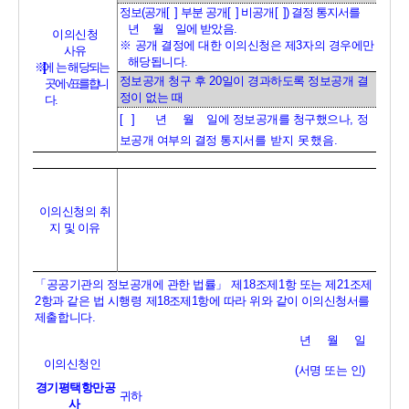
정보
(
공개
[  ]
부분 공개
[  ]
비공개
[  ])
결정 통지서를      
년     월    일에
받았음
.
이의신청
※ 
공개 결정에 대한 이의신청은 제
3
자의 경우에만 
사유
해당됩니다
.
※
에
는 해당되는 
정보공개 청구 후 
20
일이 경과하도록 정보공개 결
곳
에
√
표를 합니
정이 없는 때
다
.
[  ] 
년     월    일에 정보공개를 청구했으나
, 
정
보공개 여부의 결정 통지서를
받지 못했음
.
이의신청의 
취
지 및 이유
「
공공기관의 정보공개에 관한 법률
」 
제
18
조제
1
항 또는 제
21
조제
2
항과 같은 법 시
행령 
제
18
조제
1
항에 따라 위와 같이 이의신청서를 
제출
합니다
.
년     월     일
이의신청인               
(
서명 또는 인
)
경기평택항만공
귀하
사 