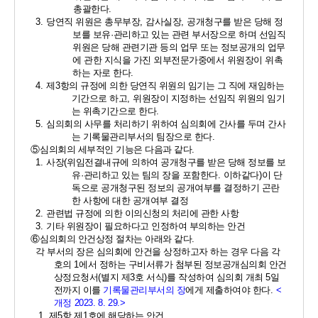
총괄한다
. 
3. 
당연직 위원은 총무부장
, 
감사실장
, 
공개청구를 받은 당해 정
보를 보유
·
관리하고 있는 관련 부서장으로 하며 선임직
위원은 당해 관련기관 등의 업무 또는 정보공개의 업무
에 관한 지식을 가진 외부전문가중에서 위원장이 위촉
하는 자로 한다
. 
4. 
제
3
항의 규정에 의한 당연직 위원의 임기는 그 직에 재임하는 
기간으로 하고
, 
위원장이 지정하는 선임직 위원의 임기
는 위촉기간으로 한다
. 
5. 
심의회의 사무를 처리하기 위하여 심의회에 간사를 두며 간사
는 기록물관리부서의 팀장으로 한다
. 
⑤
심의회의 세부적인 기능은 다음과 같다
. 
1. 
사장
(
위임전결내규에 의하여 공개청구를 받은 당해 정보를 보
유
·
관리하고 있는 팀의 장을 포함한다
. 
이하같다
)
이 단
독으로 공개청구된 정보의 공개여부를 결정하기 곤란
한 사항에 대한 공개여부 결정 
2. 
관련법 규정에 의한 이의신청의 처리에 관한 사항 
3. 
기타 위원장이 필요하다고 인정하여 부의하는 안건
⑥
심의회의 안건상정 절차는 아래와 같다
. 
각 부서의 장은 심의회에 안건을 상정하고자 하는 경우 다음 각
호의 
1
에서 정하는 구비서류가 첨부된 정보공개심의회 안건
상정요청서
(
별지 제
3
호 서식
)
를 작성하여 심의회 개최 
5
일
전까지 이를 
기록물관리부서의 장
에게 제출하여야 한다
. 
<
개정 
2023. 8. 29.>
1. 
제
5
항 제
1
호에 해당하는 안건 