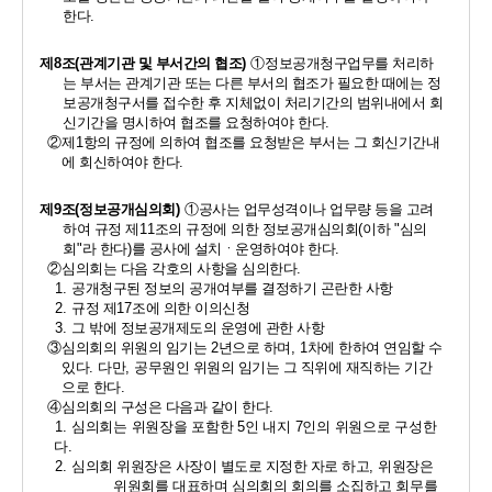
한다
.
제
8
조
(
관계기관 및 부서간의 협조
) 
①
정보공개청구업무를 처리하
는 부서는 관계기관 또는 다른 부서의 협조가 필요한 때에는 정
보공개청구서를 접수한 후 지체없이 처리기간의 범위내에서 회
신기간을 명시하여 협조를 요청하여야 한다
. 
②
제
1
항의 규정에 의하여 협조를 요청받은 부서는 그 회신기간내
에 회신하여야 한다
.
제
9
조
(
정보공개심의회
) 
①
공사는 업무성격이나 업무량 등을 고려
하여 규정 제
11
조의 규정에 의한 정보공개심의회
(
이하 
"
심의
회
"
라 한다
)
를 공사에 설치ㆍ운영하여야 한다
. 
②
심의회는 다음 각호의 사항을 심의한다
. 
1. 
공개청구된 정보의 공개여부를 결정하기 곤란한 사항 
2. 
규정 제
17
조에 의한 이의신청 
3. 
그 밖에 정보공개제도의 운영에 관한 사항 
③
심의회의 위원의 임기는 
2
년으로 하며
, 1
차에 한하여 연임할 수 
있다
. 
다만
, 
공무원인 위원의 임기는 그 직위에 재직하는 기간
으로 한다
. 
④
심의회의 구성은 다음과 같이 한다
.
1. 
심의회는 위원장을 포함한 
5
인 내지 
7
인의 위원으로 구성한
다
. 
2. 
심의회 위원장은 사장이 별도로 지정한 자로 하고
, 
위원장은 
위원회를 대표하며 심의회의 회의를 소집하고 회무를 