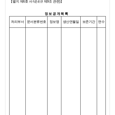
【
별지 제
6
호 서식
(
내규 제
9
조 관련
)
】
정보공개목록 
처리부서
문서분류번호
정보명
생산연월일
보존기간
면수