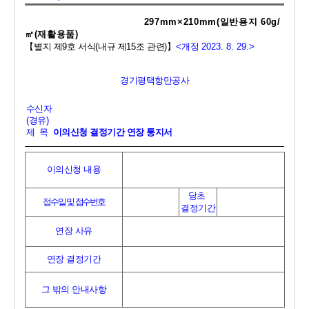
297mm×210mm(
일반용지 
60g/
㎡
(
재활용품
)
【
별지 제
9
호 서식
(
내규 제
15
조 관련
)
】
<
개정 
2023. 8. 29.>
경기평택항만공사
수신자
(
경유
)
제  목  
이의신청 결정기간 연장 통지서
이의신청 내용
당초 
접수일 및 접수번호
결정기간
연장 사유
연장 결정기간
그 밖의 안내사항