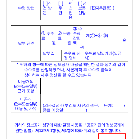
[  ]
직
[  ]
팩
[  ]
정
수령 방법
접 방
우
스 
보통
[  ]
전자우편 등
(     )
문
편
전
신망
송
③ 
수
① 
수수
② 
우송
수료 
계
(
①
+
②
-
③
)
료
료
감면
원
원
원
액
납부 금액
원
납부일
수수료 산
수수료 납입계좌
(
입금 
정 명세
시
)
* 
귀하의 청구에 따른 정보공개 내용을 확인한 결과 상기와 같이 
수수료를 산정하였으나
, 
사본제작 후 수수료 금액이 
상이하여 사후 정산을 할 수도 있습니다
.
비공개의
(
전부 또는 일부
)
근거 조항
비공개
(
전부 또는 일부
)
(
의사결정
·
내부검토 사유의 경우
,    
단계
:         / 
내용 및 사유
종료 예정일
:                 )
귀하의 정보공개 청구에 대한 결정 내용을 
「
공공기관의 정보공개에 
관한 법률
」 
제
13
조제
1
항 및 제
5
항에 따라 위와
같이 통지합니다
.