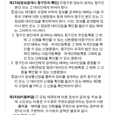
제
13
조
(
정보공개시 청구인의 확인
) 
①
청구된 정보의 공개는 청구인 
본인 또는 그 대리인에게 하여야 한다
. 
②
공사는 제
1
항의 규정에 의하여 정보를 공개하는 때에는 다음 각
호의 구분에 의한 신분증명서 등에 의하여 청구인 본인 또는 그 
정당한 대리인임을 확인하여야 한다
. 
다만
, 
정보를 공개함에 있
어서 본인 또는 그 정당한 대리인임을 확인할 필요가 없는 때에
는 그러하지 아니하다
. 
1. 
청구인 본인에게 공개하는 때에는 청구인의 주민등록증 그 밖
에 그 신원을 확인할 수 있는 신분증명서
(
청구인이 외국
인인 때에는 여권ㆍ외국인등록증 그 밖에 외국인임을 확
인할 수 있는 신분증명서
, 
청구인이 외국의 법인 또는 단
체인 때에는 사업자등록증ㆍ외국단체등록증 그밖에 법
인 또는 단체임을 확인할 수 있는 증명서
) 
2. 
청구인의 대리인에게 공개하는 때에는 대리인임을 증명할 수 
있는 서류
(
위임장 등
)
와 대리인의 주민등록증 그 밖에 그 신
원을 확인할 수 있는 신분증명서 
③
공사가 정보통신망을 통하여 정보를 공개하는 경우 청구인 본
인 또는 그 대리인의 신원을 확인할 필요가 있는 때에는 제
2
항
의 규정에 불구하고 그 신원을 확인하여야 한다
.
제
14
조
(
비용부담
) 
① 
규정 제
18
조에 따른 정보의 공개 및 우송 등
에 소요되는 비용은 수수료와 우편요금
(
공개되는 정보의 사본
ㆍ
출력물ㆍ복제물 또는 인화물을 우편으로 송부하는 경우에 한
한다
)
으로 구분하며
, 
수수료의 금액은 별표와 같다
. 