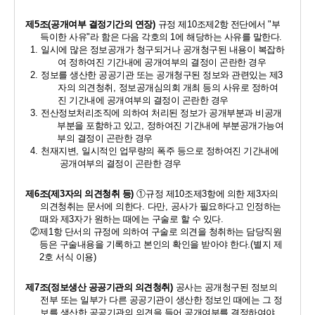
제
5
조
(
공개여부 결정기간의 연장
) 
규정 제
10
조제
2
항 전단에서 
"
부
득이한 사유
"
라 함은 다음 각호의 
1
에 해당하는 사유를 말한다
. 
1. 
일시에 많은 정보공개가 청구되거나 공개청구된 내용이 복잡하
여 정하여진 기간내에 공개여부의 결정이 곤란한 경우 
2. 
정보를 생산한 공공기관 또는 공개청구된 정보와 관련있는 제
3
자의 의견청취
, 
정보공개심의회 개최 등의 사유로 정하여
진 기간내에 공개여부의 결정이 곤란한 경우 
3. 
전산정보처리조직에 의하여 처리된 정보가 공개부분과 비공개
부분을 포함하고 있고
, 
정하여진 기간내에 부분공개가능여
부의 결정이 곤란한 경우 
4. 
천재지변
, 
일시적인 업무량의 폭주 등으로 정하여진 기간내에 
공개여부의 결정이 곤란한 경우
제
6
조
(
제
3
자의 의견청취 등
) 
①
규정 제
10
조제
3
항에 의한 제
3
자의 
의견청취는 문서에 의한다
. 
다만
, 
공사가 필요하다고 인정하는 
때와 제
3
자가 원하는 때에는 구술로 할 수 있다
. 
②
제
1
항 단서의 규정에 의하여 구술로 의견을 청취하는 담당직원 
등은 구술내용을 기록하고 본인의 확인을 받아야 한다
.(
별지 제
2
호 서식 이용
)
제
7
조
(
정보생산 공공기관의 의견청취
) 
공사는 공개청구된 정보의 
전부 또는 일부가 다른 공공기관이 생산한 정보인 때에는 그 정
보를 생산한 공공기관의 의견을 들어 공개여부를 결정하여야 