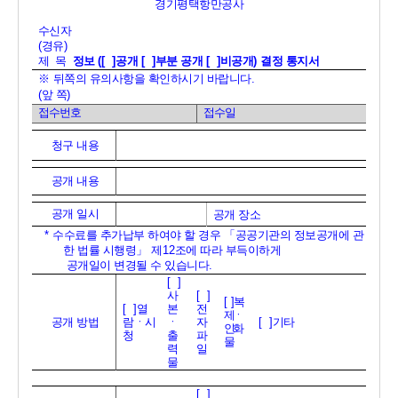
경기평택항만공사
수신자
(
경유
)
제  목  
정보 
([  ]
공개 
[  ]
부분 공개 
[  ]
비공개
) 
결정 통지서 
※ 
뒤쪽의 유의사항을 확인하시기 바랍니다
.                                       
(
앞 쪽
)
접수번호
접수일
청구 내용
공개 내용
공개 일시
공개 장소
* 
수수료를 추가납부 하여야 할 경우 
「
공공기관의 정보공개에 관
한 법률 시행령
」 
제
12
조에 따라 부득이하게 
공개일이 변경될 수 있습니다
.
[  ]
사
[  ]
[  ]
복
[  ]
열
본
전
제ㆍ
공개 방법
람ㆍ시
ㆍ
자
[  ]
기타
인화
청
출
파
물
력
일
물
[  ]