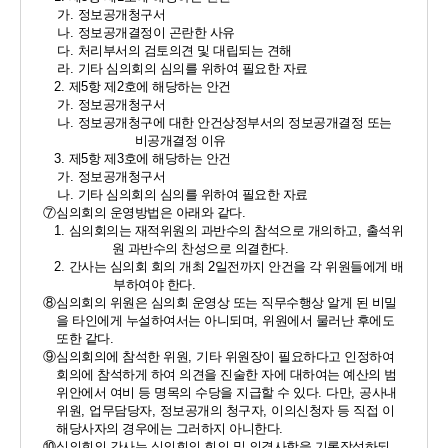
가
. 
정보공개청구서 
나
. 
정보공개결정이 곤란한 사유 
다
. 
처리부서의 검토의견 및 대립되는 견해 
라
. 
기타 심의회의 심의를 위하여 필요한 자료 
2. 
제
5
항 제
2
호에 해당하는 안건 
가
. 
정보공개청구서 
나
. 
정보공개청구에 대한 안건상정부서의 정보공개결정 또는 
비공개결정 이유 
3. 
제
5
항 제
3
호에 해당하는 안건 
가
. 
정보공개청구서 
나
. 
기타 심의회의 심의를 위하여 필요한 자료 
⑦
심의회의 운영방법은 아래와 같다
. 
1. 
심의회의는 재적위원의 과반수의 참석으로 개의하고
, 
출석위
원 과반수의 찬성으로 의결한다
. 
2. 
간사는 심의회 회의 개최 
2
일전까지 안건을 각 위원들에게 배
부하여야 한다
. 
⑧
심의회의 위원은 심의회 운영상 또는 직무수행상 알게 된 비밀
을 타인에게 누설하여서는 아니되며
, 
위원에서 물러난 후에도 
또한 같다
. 
⑨
심의회의에 참석한 위원
, 
기타 위원장이 필요하다고 인정하여 
회의에 참석하게 하여 의견을 진술한 자에 대하여는 예산의 범
위안에서 여비 등 명목의 수당을 지급할 수 있다
. 
다만
, 
공사내 
위원
, 
업무담당자
, 
정보공개의 청구자
, 
이의신청자 등 직접 이
해당사자의 경우에는 그러하지 아니한다
. 
⑩
심의회의 간사는 심의회의 회의 및 의결사항을 기록작성하되 