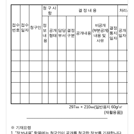
청 구 사 
결 정 내 용
처
리
사
항
항
접수
접수
정 
비공개
청구인
결정
번호
일자
보 
공개
담당
결정
(
부분공개
)
공개
공
공개내용
통지
내 
형태
부서
구분
내용 및 
일자
방
일자
용
사유
297
㎜ 
× 210
㎜
(
일반용지 
60g/
㎡
(
재활용품
))
──────────────────────────────
※ 
기재요령
1. “
정보내용
” 
항목에는 청구인이 공개를 청구한 정보를 기재합니다
.