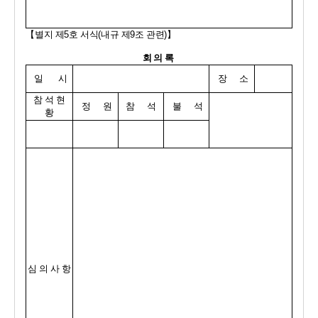
【
별지 제
5
호 서식
(
내규 제
9
조 관련
)
】
회 의 록 
일      시
장     소
참 석 현 
정     원
참     석
불     석
황
심 의 사 항