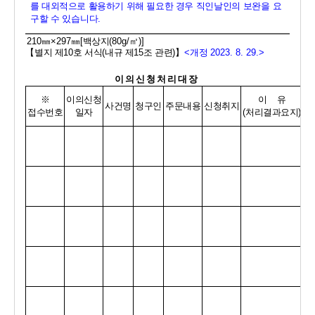
를 대외적으로 활용하기 위해 필요한 경우 직인
날인의 보완을 요
구할 수 있습니다
.
210
㎜
×297
㎜
[
백상지
(80g/
㎡
)]
【
별지 제
10
호 서식
(
내규 제
15
조 관련
)
】
<
개정 
2023. 8. 29.>
이의신청처리대장
※
이의신청
이    유
사건명
청구인
주문내용
신청취지
결
접수번호
일자
(
처리결과요지
)