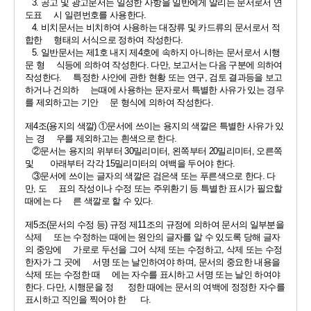
3. 
공고 및 광고문서는 일정한 사항을 일반에게 알리는 문서로서 연
도표     시 일련번호를 사용한다
.
4. 
비치문서는 비치하여 사용하는 대장류 및 카드류의 문서로서 적
합한     형태의 서식으로 정하여 작성한다
.
5. 
일반문서는 제
1
호 내지 제
4
호에 속하지 아니하는 문서로서 시행
문 형     식등에 의하여 작성한다
. 
다만
, 
보고서는 다음 구분에 의하여 
작성한다
.     
특정한 사안에 관한 현황 또는 연구
, 
검토 결과등을 보고
하거나 건의하     는때에 사용하는 문자로서 특별한 사유가 있는 경우
를 제외하고는 기안     문 형식에 의하여 작성한다
.
제
4
조
(
용지의 색깔
) 
①
문서에 쓰이는 용지의 색깔은 특별한 사유가 있
는 경     우를 제외하고는 흰색으로 한다
.
②
문서는 용지의 위부터 
30
밀리미터
, 
왼쪽부터 
20
밀리미터
, 
오른쪽 
및       아래부터 각각 
15
밀리미터의 여백을 두어야 한다
.
③
문서에 쓰이는 글자의 색깔은 검은색 또는 푸른색으로 한다
. 
다
만
, 
도     표의 작성이나 수정 또는 주위환기 등 특별한 표시가 필요할 
때에는 다     른 색깔로 할 수 있다
.
제
5
조
(
문서의 수정 등
) 
규정 제
11
조의 규정에 의하여 문서의 일부분을 
삭제     또는 수정하는 때에는 원안의 글자를 알 수 있도록 당해 글자
의 중앙에     가로로 두선을 그어 삭제 또는 수정하고
, 
삭제 또는 수정
한자가 그 곳에     서명 또는 날인하여야 하며
, 
문서의 중요한 내용을 
삭제 또는 수정한 때     에는 자수를 표시하고 서명 또는 날인 하여야 
한다
. 
다만
, 
시행문을 정      정한 때에는 문서의 여백에 정정한 자수를 
표시하고 직인을 찍어야 한      다
.