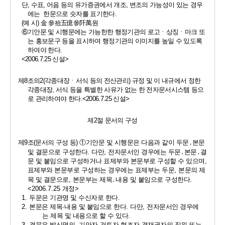
단
, 
수표
, 
어음 등의 유가증권에서 개조
, 
변조의 가능성이 있는 경우
에는  한문으로 숫자를 표기한다
.
(
예 시
) 
金 參拾五億參阡萬
원
⑥
기안문 및 시행문에는 가능한한 행정기관의 로고ㆍ상징ㆍ마크 또
는 홍보문구 등을 표시하여 행정기관의 이미지를 높일 수 있도록 
하여야 한다
.
<2006.7.25 
신설
>
제
8
조의
2(
각종대장ㆍ서식 등의 전산관리
) 
규정 및 이 내규에서 정한 
각종대장
, 
서식 등을 특별한 사유가 없는 한 전자문서시스템 등으
로 관리하여야 한다
.<2006.7.25 
신설
>
제
2
절 문서의 구성
제
9
조
(
문서의 구성 등
) 
①
기안문 및 시행문은 다음과 같이 두문
․
본문 
및 결문으로 구성한다
. 
다만
, 
전자문서인 경우에는 두문
․
본문
․
결
문 및 붙임으로 구성하거나 표제부와 본문부로 구성할 수 있으며
, 
표제부와 본문부로 구성하는 경우에는 표제부는 두문
, 
본문의 제
목 및 결문으로
, 
본문부는 제목
․
내용 및 붙임으로 구성한다
.
<2006.7.25 
개정
>
1. 
두문은 기관명 및 수신자로 한다
. 
2. 
본문은 제목
·
내용 및 붙임으로 한다
. 
다만
, 
전자문서인 경우에
는 제목 및 내용으로 할 수 있다
. 
3. 
결문은 발신명의
, 
기안자
·
검토자
·
협조자
·
결재권자의 직위 또는 