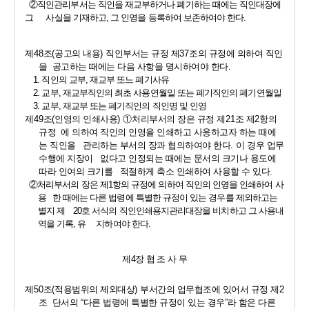
②
직인관리부서는 직인을 재교부하거나 폐기하는 때에는 직인대장에 
그      사실을 기재하고
, 
그 인영을 등록하여 보존하여야 한다
.
제
48
조
(
공고의 내용
) 
직인부서는 규정 제
37
조의 규정에 의하여 직인
을  공고하는 때에는 다음 사항을 명시하여야 한다
. 
1. 
직인의 교부
, 
재교부 또느 폐기사유
2. 
교부
, 
재교부직인의 최초 사용연월일 또는 폐기직인의 폐기연월일
3. 
교부
, 
재교부 또는 폐기직인의 직인명 및 인영
제
49
조
(
인영의 인쇄사용
) 
①
처리부서의 장은 규정 제
21
조 제
2
항의 
규정  에 의하여 직인의 인영을 인쇄하고 사용하고자 하는 때에
는 직인을   관리하는 부서의 장과 협의하여야 한다
. 
이 경우 업무
수행에 지장이   없다고 인정되는 때에는 문서의 크기나 용도에 
따라 인여의 크기를   적절하게 축소 인쇄하여 사용할 수 있다
.
②
처리부서의 장은 제
1
항의 규정에 의하여 직인의 인영을 인쇄하여 사
용   한 때에는 다른 법령에 특별한 규정이 있는 경우를 제외하고는 
별지 제    
20
호 서식의 직인인쇄용지관리대장을 비치하고 그 사용내
역을 기록
, 
유     지하여야 한다
.
제
4
장 협 조 사 무
제
50
조
(
적용범위의 제외대상
) 
부서간의 업무협조에 있어서 규정 제
2
조  단서의 
“
다른 법령에 특별한 규정이 있는 경우
”
라 함은 다른 