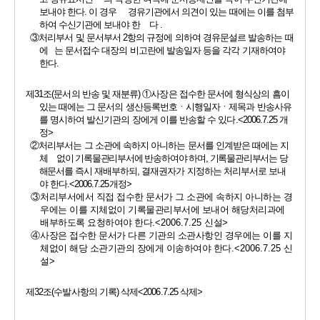
보내야 한다
. 
이 경우     경유기관에서 의견이 있는 때에는 이를 첨부
하여 수신기관에 보내야 한    다 
.
③
처리부서 및 문서부서 
2
항의 규정에 의하여 경유문설르 발송하는 때
에   는 문서접수 대장의 비고란에 발송일자 등을 각각 기재하여야 
한다
.
제
31
조
(
문서의 반송 및 재분류
) 
①
사장은 접수한 문서에 형식상의 흠이 
있는 때에는 그 문서의 생산등록번호ㆍ시행일자ㆍ제목과 반송사유
를 명시하여 발신기관의 장에게 이를 반송할 수 있다
.<2006.7.25 
개
정
>
②
처리부서는 그 소관에 속하지 아니하는 문서를 인계받은 때에는 지
체    
없이 기록물관리부서에 반송하여야 하며
, 
기록물관리부서는 당
해문서를 
즉시 재배부하되
, 
결재권자가 지정하는 처리부서로 보내
야 한다
.<2006.7.25
개정
>
③
처리부서에서 직접 접수한 문서가 그 소관에 속하지 아니하는 경
우에는 이를 지체없이 기록물관리부서에 보내어 해당처리과에 
배부하도록 요청하여야 한다
.<2006.7.25 
신설
>
④
사장은 접수한 문서가 다른 기관의 소관사항인 경우에는 이를 지
체없이 해당 소관기관의 장에게 이송하여야 한다
.<2006.7.25 
신
설
>
제
32
조
(
수발사항의 기록
) 
삭제
<2006.7.25 
삭제
>