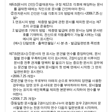
제
6
조
(
문서의 간인
) 
①
결재권자는 규정 제
12
조 각호에 해당하는 문서
를 결재한 때에는 직인으로 문서를 간인하여야 한다
.
②
전자문서의 간인은 다음 각호의 
1
의 방법에 의한다
.
<2006.7.25 
신
설
>
1.
면표시의 방법 
: 
제증명 발급에 관한 문서를 제외한 문서는 제
7
조의 규정을 준용한다
.
2.
발급번호 기재의 방법 
: 
제증명 발급에 관한 문서는 당해 문서번
호를 기재하되
, 
전산으로 자동출력이 가능할 시에는 다음 
예시와 같이 표시한다
.
(
예시
) 
단말번호 
- 
출력연월일 
/ 
시
·
분
·
초 
- 
발급일련번호
·
쪽번호
제
7
조
(
면표시
) 
①
문서의 면 표시는 문건별 면수를 중앙하단에
, 
문서
철별 면수를 우측하단에 각각 표시하되
, 2
장이상으로 이루어진 
문서중 전후 관계를 명백히 할 필요가 있는 중요한 문서의 경우에
는 문건별 면수
는 당해 문서철의 첫 번째 면에서 시작한 그 면의 
일련번호만 표시한다
.
<2006.7.25 
개정
>
②
문건별 면수는 우로부터 아래의 순으로 부여하되 양면을 사용한 
경우에는 양면 모두 순서대로 면수를 부여하여야 하며
, 
문서철별 
면수는 표지와 색인목록을 제외한 본문부터 시작하여 면수를 부
여한다
.
<2006.7.25 
개정
>
③
동일한 문서철을 
2
권이상으로나누어 편철한 경우 
2
권이하의 문
서철별 면수는 전권 마지막 면수 다음의 일련번호로 시작하며
, 