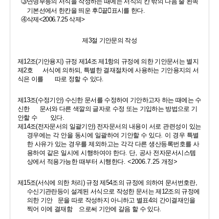
③
연명부등의 서식을 작성하는 때에는 서식의 칸 밖의 다음 줄 왼쪽      
기본선에서 한칸을 띄운 후
󰡒
끝
󰡓
표시를 한다
.
④
삭제
<2006.7.25 
삭제
>
제
3
절 기안문의 작성
제
12
조
(
기안용지
) 
규정 제
14
조 제
1
항의 규정에 의한 기안문서는 별지 
제
2
호      서식에 의하되
, 
특별한 결재절차에 사용하는 기안용지의 서
식은 이를       따로 정할 수 있다
.
제
13
조
(
수정기안
) 
수신한 문서를 수정하여 기안하고자 하는 때에는 수
신한      문서와 다른 색깔의 글자로 수정 또는 기입하는 방법으로 기
안할 수        있다
.
제
14
조
(
전자문서의 일괄기안
)
전자문서의 내용이 서로 관련성이 있는 
경우에는 각 안을 동시에 일괄하여 기안할 수 있다
. 
이 경우 특별
한 사유가 있는 경우를 제외하고는 각각 다른 생산등록번호를 사
용하여 같은 일시에 시행하여야 한다
. 
단
, 
공사 전자문서시스템
상에서 적용가능한 때부터 시행한다
. <2006.7.25 
개정
>
제
15
조
(
서식에 의한 처리
) 
규정 제
54
조의 규정에 의하여 문서번호란
, 
수신기관란등이 설계된 서식으로 작성한 문서는 제
12
조의 규정에 
의한 기안   문을 따로 작성하지 아니하고 별표
4
의 간이결재인을 
찍어 이에 결재함    으로써 기안에 갈음 할 수 있다
.