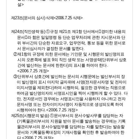
설
>
제
23
조
(
문서의 심사
) 
삭제
<2006.7.25 
삭제
>
제
24
조
(
직인생략 등
) 
①
규정 제
21
조 제
1
항 단서에서
󰡒
경미한 내용의 
문서
󰡓
라 함은 일일명령 등 단순 업무처리에 관한 지시문서와 단
위 부서간의 단순한 자료요구
, 
업무연락
, 
통보 등을 위한 문서로
서 문서심사자가 결정한 문서를 말한다
.
②
제
1
항의 규정에 의한 문서에는 기안문 및 시행문의 발신명의표
시의 오른쪽에 별표 
9
의 직인 생략 또는 서명생략
(
단위부서 상호
간에 발신하는 문서에 한한다
)
의 표시를 하여야 한다
.
<2006.7.25 
개정
>
③
단위부서 상호간에 발신하는 문서의 시행문에는 발신부서의 장
이 발신명의 표시 마지막 글자위에 서명
(
전자문서자명 및 전자이
미지서명을 제외한다
)
하여 시행하되
, 
필요한 경우에는 직원으로 
하여금 발신명의자의 서명표시인을 찍어 시행하게 할 수 있다
. 
다
만
, 
전자문서인 경우에는 서명표시인을 사용하지 아니하고 전자
문자서명 또는 전자이미지서명이 자동적으로 생성되도록 하여 
시행하여야 한다
.<2006.7.25 
개정
>
제
25
조
(
시행문의 발송
) 
①
문서부서의 문서수발사무를 담당하는 자
(
기록물관리부서의 지원을 받아 문서를 발송하는 경우에는 기록
물관리부서의 문서수발업무를 담당하는 자를 말한다
)
는 발송할 
문서와 기록물등록대장의 기재사항을 확인한 후 발송하여야 한
다
.<2006.7.25 
개정
>