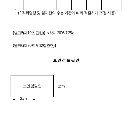
↓
( * 
직위명칭 및 결재란의 수는 기관에 따라 적절하게 조정 사용
)
【
별표
5(
제
19
조 관련
)
】
<
삭제 
2006.7.25>
【
별표
6(
제
20
조 제
12
항관련
)
】 
보 안 검 토 필 인
↑
보안검필인
1cm
↓
←     
3cm      
→