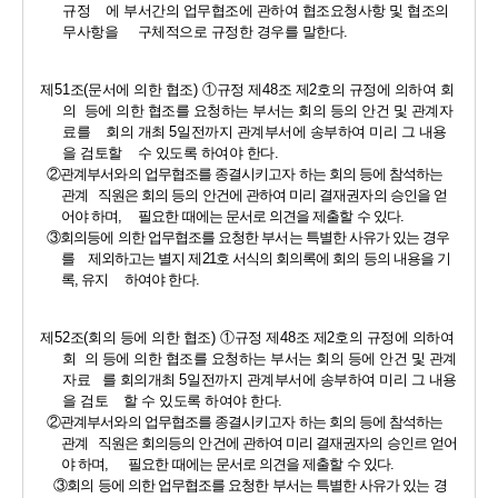
규정    에 부서간의 업무협조에 관하여 협조요청사항 및 협조의
무사항을     구체적으로 규정한 경우를 말한다
.
제
51
조
(
문서에 의한 협조
) 
①
규정 제
48
조 제
2
호의 규정에 의하여 회
의  등에 의한 협조를 요청하는 부서는 회의 등의 안건 및 관계자
료를    회의 개최 
5
일전까지 관계부서에 송부하여 미리 그 내용
을 검토할    수 있도록 하여야 한다
.
②
관계부서와의 업무협조를 종결시키고자 하는 회의 등에 참석하는 
관계   직원은 회의 등의 안건에 관하여 미리 결재권자의 승인을 얻
어야 하며
,     
필요한 때에는 문서로 의견을 제출할 수 있다
.
③
회의등에 의한 업무협조를 요청한 부서는 특별한 사유가 있는 경우
를    제외하고는 별지 제
21
호 서식의 회의록에 회의 등의 내용을 기
록
, 
유지     하여야 한다
.
제
52
조
(
회의 등에 의한 협조
) 
①
규정 제
48
조 제
2
호의 규정에 의하여 
회  의 등에 의한 협조를 요청하는 부서는 회의 등에 안건 및 관계
자료   를 회의개최 
5
일전까지 관계부서에 송부하여 미리 그 내용
을 검토    할 수 있도록 하여야 한다
.
②
관계부서와의 업무협조를 종결시키고자 하는 회의 등에 참석하는 
관계   직원은 회의등의 안건에 관하여 미리 결재권자의 승인르 얻어
야 하며
,      
필요한 때에는 문서로 의견을 제출할 수 있다
.
③
회의 등에 의한 업무협조를 요청한 부서는 특별한 사유가 있는 경