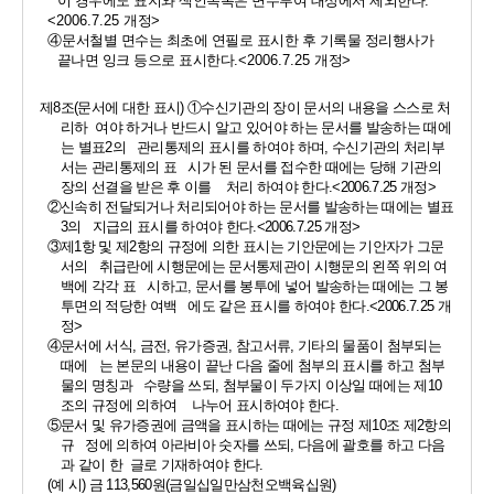
이 경우에도 표지와 색인목록은 면수부여 대상에서 제외한다
.
<2006.7.25 
개정
>
④
문서철별 면수는 최초에 연필로 표시한 후 기록물 정리행사가 
끝나면 잉크 등으로 표시한다
.<2006.7.25 
개정
>
제
8
조
(
문서에 대한 표시
) 
①
수신기관의 장이 문서의 내용을 스스로 처
리하  여야 하거나 반드시 알고 있어야 하는 문서를 발송하는 때에
는 별표
2
의   관리통제의 표시를 하여야 하며
, 
수신기관의 처리부
서는 관리통제의 표   시가 된 문서를 접수한 때에는 당해 기관의 
장의 선결을 받은 후 이를    처리 하여야 한다
.<2006.7.25 
개정
>
②
신속히 전달되거나 처리되어야 하는 문서를 발송하는 때에는 별표
3
의   지급의 표시를 하여야 한다
.<2006.7.25 
개정
>
③
제
1
항 및 제
2
항의 규정에 의한 표시는 기안문에는 기안자가 그문
서의   취급란에 시행문에는 문서통제관이 시행문의 왼쪽 위의 여
백에 각각 표   시하고
, 
문서를 봉투에 넣어 발송하는 때에는 그 봉
투면의 적당한 여백   에도 같은 표시를 하여야 한다
.<2006.7.25 
개
정
>
④
문서에 서식
, 
금전
, 
유가증권
, 
참고서류
, 
기타의 물품이 첨부되는 
때에   는 본문의 내용이 끝난 다음 줄에 첨부의 표시를 하고 첨부
물의 명칭과   수량을 쓰되
, 
첨부물이 두가지 이상일 때에는 제
10
조의 규정에 의하여    나누어 표시하여야 한다
.
⑤
문서 및 유가증권에 금액을 표시하는 때에는 규정 제
10
조 제
2
항의 
규   정에 의하여 아라비아 숫자를 쓰되
, 
다음에 괄호를 하고 다음
과 같이 한  글로 기재하여야 한다
.
(
예 시
) 
금 
113,560
원
(
금일십일만삼천오백육십원
)