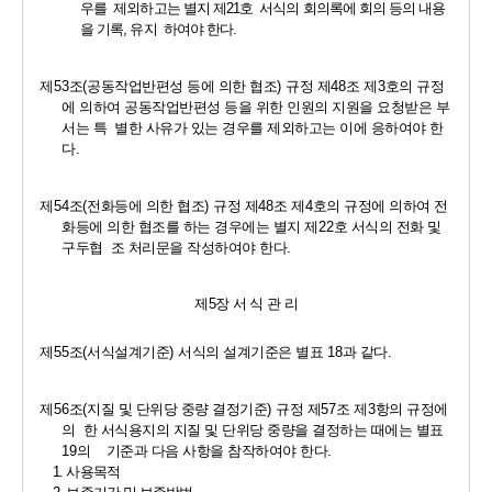
우를  제외하고는 별지 제
21
호  서식의 회의록에 회의 등의 내용
을 기록
, 
유지  하여야 한다
.
제
53
조
(
공동작업반편성 등에 의한 협조
) 
규정 제
48
조 제
3
호의 규정
에 의하여 공동작업반편성 등을 위한 인원의 지원을 요청받은 부
서는 특  별한 사유가 있는 경우를 제외하고는 이에 응하여야 한
다
.
제
54
조
(
전화등에 의한 협조
) 
규정 제
48
조 제
4
호의 규정에 의하여 전
화등에 의한 협조를 하는 경우에는 별지 제
22
호 서식의 전화 및 
구두협  조 처리문을 작성하여야 한다
.
제
5
장 서 식 관 리
제
55
조
(
서식설계기준
) 
서식의 설계기준은 별표 
18
과 같다
.
제
56
조
(
지질 및 단위당 중량 결정기준
) 
규정 제
57
조 제
3
항의 규정에 
의  한 서식용지의 지질 및 단위당 중량을 결정하는 때에는 별표
19
의    기준과 다음 사항을 참작하여야 한다
.
1. 
사용목적