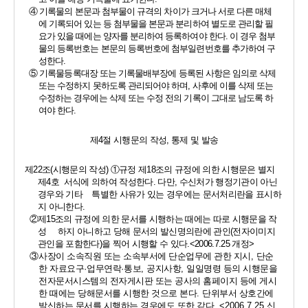
④ 
기록물의 본문과 첨부물이 규격의 차이가 크거나 서로 다른 매체
에 기록되어 있는 등 첨부물을 본문과 분리하여 별도로 관리할 필
요가 있을 때에는 양자를 분리하여 등록하여야 한다
. 
이 경우 첨부
물의 등록번호는 본문의 등록번호에 첨부일련번호를 추가하여 구
성한다
.
⑤ 
기록물등록대장 또는 기록물배부장에 등록된 사항은 임의로 삭제 
또는 수정하지 못하도록 관리되어야 하며
, 
사후에 이를 삭제 또는 
수정하는 경우에는 삭제 또는 수정 전의 기록이 그대로 남도록 하
여야 한다
.
제
4
절 시행문의 작성
, 
통제 및 발송
제
22
조
(
시행문의 작성
) 
①
규정 제
18
조의 규정에 의한 시행문은 별지 
제
4
호  서식에 의하여 작성한다
. 
다만
, 
수신처가 행정기관이 아닌 
경우와 기타    특별한 사유가 있는 경우에는 문서처리란을 표시하
지 아니한다
.
②
제
15
조의 규정에 의한 문서를 시행하는 때에는 따로 시행문을 작
성     하지 아니하고 당해 문서의 발신명의란에 관인
(
전자이미지 
관인을 포함한다
)
을 찍어 시행할 수 있다
.<2006.7.25 
개정
>
③
사장이 소속직원 또는 소속부서에 단순업무에 관한 지시
, 
단순
한 자료요구
·
업무연락
·
통보
, 
공지사항
, 
일일명령 등의 시행문을 
전자문서시스템의 전자게시판 또는 공사의 홈페이지 등에 게시
한 때에는 당해문서를 시행한 것으로 본다
. 
단위부서 상호간에 
발신하는 문서를 시행하는 경우에도 또한 같다
. <2006.7.25 
신