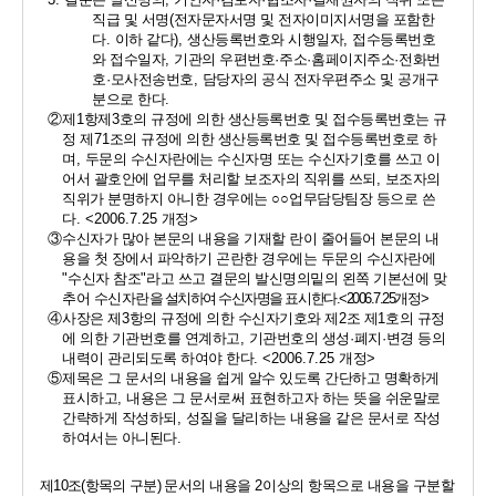
직급 및 서명
(
전자문자서명 및 전자이미지서명을 포함한
다
. 
이하 같다
), 
생산등록번호와 시행일자
, 
접수등록번호
와 접수일자
, 
기관의 우편번호
·
주소
·
홈페이지주소
·
전화번
호
·
모사전송번호
, 
담당자의 공식 전자우편주소 및 공개구
분으로 한다
. 
②
제
1
항제
3
호의 규정에 의한 생산등록번호 및 접수등록번호는 규
정 제
71
조의 규정에 의한 생산등록번호 및 접수등록번호로 하
며
, 
두문의 수신자란에는 수신자명 또는 수신자기호를 쓰고 이
어서 괄호안에 업무를 처리할 보조자의 직위를 쓰되
, 
보조자의 
직위가 분명하지 아니한 경우에는 
○○
업무담당팀장 등으로 쓴
다
. <2006.7.25 
개정
>
③
수신자가 많아 본문의 내용을 기재할 란이 줄어들어 본문의 내
용을 첫 장에서 파악하기 곤란한 경우에는 두문의 수신자란에 
"
수신자 참조
"
라고 쓰고 결문의 발신명의밑의 왼쪽 기본선에 맞
추어 수신자란
을 설치하여 수신자명을 표시한다
.<2006.7.25
개정
>
④
사장은 제
3
항의 규정에 의한 수신자기호와 제
2
조 제
1
호의 규정
에 의한 기관번호를 연계하고
, 
기관번호의 생성
·
폐지
·
변경 등의 
내력이 관리되도록 하여야 한다
. <2006.7.25 
개정
>
⑤
제목은 그 문서의 내용을 쉽게 알수 있도록 간단하고 명확하게 
표시하고
, 
내용은 그 문서로써 표현하고자 하는 뜻을 쉬운말로 
간략하게 작성하되
, 
성질을 달리하는 내용을 같은 문서로 작성
하여서는 아니된다
.
제
10
조
(
항목의 구분
) 
문서의 내용을 
2
이상의 항목으로 내용을 구분할 