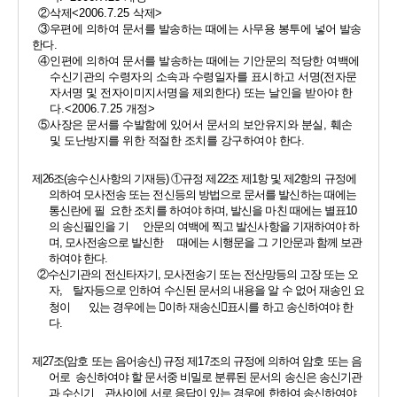
②
삭제
<2006.7.25 
삭제
>
③
우편에 의하여 문서를 발송하는 때에는 사무용 봉투에 넣어 발송
한다
.
④
인편에 의하여 문서를 발송하는 때에는 기안문의 적당한 여백에 
수신기관의 수령자의 소속과 수령일자를 표시하고 서명
(
전자문
자서명 및 전자이미지서명을 제외한다
) 
또는 날인을 받아야 한
다
.<2006.7.25 
개정
>
⑤
사장은 문서를 수발함에 있어서 문서의 보안유지와 분실
, 
훼손 
및 도난방지를 위한 적절한 조치를 강구하여야 한다
.
제
26
조
(
송수신사항의 기재등
) 
①
규정 제
22
조 제
1
항 및 제
2
항의 규정에 
의하여 모사전송 또는 전신등의 방법으로 문서를 발신하는 때에는 
통신란에 필  요한 조치를 하여야 하며
, 
발신을 마친 때에는 별표
10
의 송신필인을 기     안문의 여백에 찍고 발신사항을 기재하여야 하
며
, 
모사전송으로 발신한     때에는 시행문을 그 기안문과 함께 보관
하여야 한다
.
②
수신기관의 전신타자기
, 
모사전송기 또는 전산망등의 고장 또는 오
자
,    
탈자등으로 인하여 수신된 문서의 내용을 알 수 없어 재송인 요
청이       있는 경우에는 
󰡒
이하 재송신
󰡓
표시를 하고 송신하여야 한
다
.
제
27
조
(
암호 또는 음어송신
) 
규정 제
17
조의 규정에 의하여 암호 또는 음
어로  송신하여야 할 문서중 비밀로 분류된 문서의 송신은 송신기관
과 수신기    관사이에 서로 응답이 있는 경우에 한하여 송신하여야 