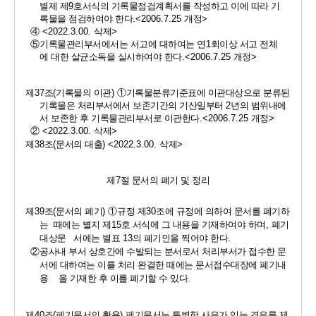
별제 제
9
호서식의 기록물점검계획서를 작성하고 이에 따라 기
록물을 점검하여야 한다
.<2006.7.25 
개정
>
④ 
<2022.3.00. 
삭제
>
⑤
기록물관리부서에서는 서고에 대하여는 연
1
회이상 서고 전체
에 대한 살균소독을 실시하여야 한다
.<2006.7.25 
개정
>
제
37
조
(
기록물의 이관
) 
①
기록물분류기준표에 이관대상으로 분류된 
기록물은 처리부서에서 보존기간의 기산일부터 
2
년의 범위내에
서 보존한 후 기록물관리부서로 이관한다
.<2006.7.25 
개정
>
② 
<2022.3.00. 
삭제
>
제
38
조
(
문서의 대출
) <2022.3.00. 
삭제
>
제
7
절 문서의 폐기 및 정리
제
39
조
(
문서의 폐기
) 
①
규정 제
30
조에 규정에 의하여 문서를 폐기하
는  때에는 별지 제
15
호 서식에 그 내용을 기재하여야 하며
, 
폐기
대상문   서에는 별표 
13
의 폐기인을 찍어야 한다
.
②
공사내 부서 상호간에 수발되는 분서로서 처리부서가 접수한 문    
서에 대하여는 이를 처리 완결한 때에는 문서접수대장에 폐기내
용    을 기재한 후 이를 폐기할 수 있다
. 
제
40
조
(
폐기문서의 활용
) 
폐기문서는 특별한 사유가 있는 경우를 제