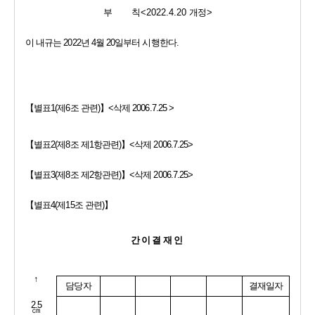
부        칙
<2022.4.20 
개정
>
이 내규는 
2022
년 
4
월 
20
일부터 시행한다
.
【
별표
1(
제
6
조 관련
)
】
<
삭제 
2006.7.25 >
【
별표
2(
제
8
조 제
1
항관련
)
】
<
삭제 
2006.7.25>
【
별표
3(
제
8
조 제
2
항관련
)
】
<
삭제 
2006.7.25>
【
별표
4(
제
15
조 관련
)
】
간 이 결 재 인 
↑
담당자
결재일자
2.5
㎝