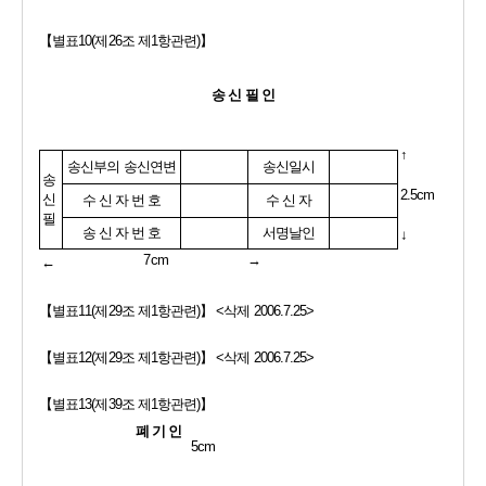
【
별표
10(
제
26
조 제
1
항관련
)
】 
송 신 필 인
↑
송신부의 송신연변
송신일시
송
2.5cm
신
수 신 자 번 호
수 신 자
필
송 신 자 번 호
서명날인
↓
7cm                        
→ 
←
【
별표
11(
제
29
조 제
1
항관련
)
】 
<
삭제 
2006.7.25>
【
별표
12(
제
29
조 제
1
항관련
)
】 
<
삭제 
2006.7.25>
【
별표
13(
제
39
조 제
1
항관련
)
】   
폐 기 인
5cm