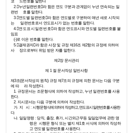
코     드번호를 말한다
2.
󰡒
누년일련번호
󰡓
라 함은 연도 구분과 관계없이 누년 연속되는 일
련번     호를 말한다
.
3.
󰡒
연도별 일련번호
󰡓
라 함은 연도별로 구분하여 매년 새로 시작되
는      일련번호로서 연도표시가 없는 번호를 말한다
.
4.
󰡒
연도표시일련번호
󰡓
라 함은 연도표시와 연도별 일련번호를 붙
임표
(-)
로 이은 번호를 말한다
.
5.
󰡒
결재권자
󰡓
라 함은 사장 및 규정 제
16
조 제
2
항의 규정에 의하여 
사     장으로부터 위임 받은 자를 말한다
.
제
2
장 문서관리
제 
1 
절 문서작성 일반사항
제
3
조
(
문서작성의 원칙
) 
규정 제
7
조의 규정에 의한 문서는 다음 구분
에 따     라 작성한다
.
1. 
규정문서는 조문형식에 의하여 작성하고
, 
누년 일련번호를 사용
한다
.
2. 
지시문서는 다음 구분에 의하여 작성한다
.
가
. 
지   시 
: 
시행
문
형식에 의하여 작성하고
, 
연도표시 일련번호를 사용한
다
.
나
. 
일일명령 
: 
당직
, 
출장
, 
휴가
, 
시간외근무등 일일업무에 관한 명
령은  시행문 형식 또는 별지 제
1
호 서식에 의하여 작성하
고 연도별 일련번호를 사용한다
.