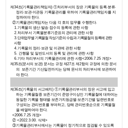
제
34
조
(
기록물관리책임자
) 
①
처리부서의 장은 기록물의 등록
·
분류
·
정리
·
보관
·
이관등 기록물관리를 위하여 기록물관리책임자를 지
정하여야 한다
.
②
기록물관리책임자는 다음 각 호의 업무를 수행한다
.
1.
기록물의 생산
·
발송
·
접수의 등록에 관한 사항
2.
처리부서 기록물분류기준표의 관리에 관한 사항
3.
단위업무별 기록물철 작성기준의 수립과 기록물철의 등록에 관한 
사항
4.
기록물의 정리
·
보관 및 이관에 관한 사항
5. 
간행물 및 일반도서의 등록 및 관리에 관한 사항
6.
기타 처리부서의 기록물관리에 관한 사항
<2006.7.25 
개정
>
제
35
조
(
문서의 보관
) 
문서는 규정 제
27
조 제
2
항의 규정에 의한 문서
의  보존기간 기산일전까지는 당해 문서의 처리부서에 보관하여
야 한다
.
제
36
조
(
기록물의 서고배치
) 
①
기록물관리부서의 장은 서고에 입고
하는 기록물철중 보존기간이 준영구이상인 기록물철에 대하여는 
동일한 기록물 형태별
·
보존가치등급별
·
보존기간별 일련번호로 
구성되는 관리번호를 부여하고
, 
당해 관리번호순으로 기록물철
을 배열하여야 한다
.
<2006.7.25 
개정
>
② 
<2022.3.00. 
삭제
>
③
기록물관리부서에서는 기록물이 정기적으로 점검될 수 있도록 