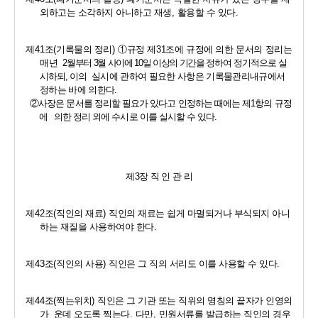
외하고는 소각하지 아니하고 재생
, 
활용할 수 있다
.
제
41
조
(
기록물의 정리
) 
①
규정 제
31
조에 규정에 의한 문서의 정리는 
매년  
2
월부터 
3
월 사이에 
10
일 이상의 기간을 정하
여 정기적으로 실
시하되
, 
이의
실시에 관하여 필요한 사항은 기록물관리내규에서 
정하는 바에 의한다
. 
②
사장은 문서를 정리할 필요가 있다고 인정하는 때에는 제
1
항의 규정
에   의한 정리 외에 수시로 이를 실시할 수 있다
.
제
3
장 직 인 관 리
제
42
조
(
직인의 재료
) 
직인의 재료는 쉽게 마멸되거나 부식되지 아니
하는 재질을 사용하여야 한다
.
제
43
조
(
직인의 사용
) 
직인은 그 직의 서리도 이를 사용할 수 있다
.
제
44
조
(
찍는위치
) 
직인은 그 기관 또는 직위의 명칭의 끝자가 인영의 
가  운데 오도록 찍는다
. 
다만
, 
민원서류를 발급하는 직인의 경우