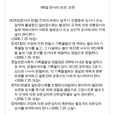
제
6
절 문서의 보관
, 
보존
제
33
조
(
문서의 편철
) 
①
처리과에서 업무가 진행중에 있거나 또는 
업
무에 활용중인 일반문서류는 별표
5
의 규격에 의한 진행문서파
일에 위에서부터 아래로 발생순서 또는 논리적 순서에 따라 끼워 
넣어 관리한다
.
<2006.7.25 
개정
>
②
제
1
항의 규정에 의한 편철시 기록물철의 맨 위에는 별표 
4
의 기
록물철 표지를 놓고
, 
그 다음에는 별지 제
13
호 서식의 색인목록
을 놓은 다음 문서를 순서대로 배열하는 방법으로 편철한다
.
<2006.7.25 
개정
>
③
일반문서류의 기록물철당 편철량은 
100
매 이내로 함을 원칙으
로 하며
, 
편철하여야할 기록물의 양이 과다한 경우에는 
2
권 이
상으로 나누어 편철하되
, 
각 기록물철에는 동일한 제목과 분류
번호를 부여하고 괄호안에 권호수만 다르게 표시하여야 한다
.
<2006.7.25 
개정
>
④
처리완결된 일반문서류를 진행문서파일에서 분리하여 별표
4
의 
보존용 표지를 추가로 쒸워 편철용 클립으로 고정시킨후 별표 
5
의 규격에 의한 보존상자에 단위업무별로 넣어 관리한다
.,
<2006.7.25 
개정
>
⑤
제
4
항의 규정에 의한 보존상자의 측면에는 별표 
6
의 보존상자 
표지를 부착하여야 한다
.<2006.7.25 
신설
>