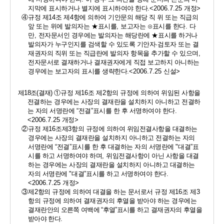
지막에 표시하거나 별지에 표시하여야 한다
.<2006.7.25 
개정
>
④
규정 제
14
조 제
4
항에 의하여 기안문의 해당 직 위 또는 직급의 
앞 또는 위에 발의자는 
★
표시를
, 
보고자는 
⊙
표시를 한다
. 
다
만
, 
전자문서인 경우에는 발의자는 해당란에 
★
표시를 하거나 
발의자가 누구인지를 검색할 수 있도록 기안자
·
검토자 또는 결
재권자의 직위 또는 직급란에 발의자 항목을 추가할 수 있으며
, 
전자문서로 결재하거나 결재권자에게 직접 보고하지 아니하는 
경우에는 보고자의 표시를 생략한다
.<2006.7.25 
신설
>
제
18
조
(
결재
) 
①
규정 제
16
조 제
2
항의 규정에 의하여 위임된 사항을 
전결하는 경우에는 사장의 결재란을 설치하지 아니하고 전결하
는 자의 서명란에 
“
전결
”
표시를 한 후 서명하여야 한다
.
<2006.7.25 
개정
>
②
규정 제
16
조제
3
항의 규정에 의하여 위임전결사항을 대결하는 
경우에는 사장의 결재란을 설치하지 아니하고 전결하는 자의 
서명란에 
“
전결
”
표시를 한 후 대결하는 자의 서명란에 
"
대결
”
표
시를 하고 서명하여야 하며
, 
위임전결사항이 아닌 사항을 대결
하는 경우에는 사장의 결재란을 설치하지 아니하고 대결하는 
자의 서명란에 
"
대결
”
표시를 하고 서명하여야 한다
. 
<2006.7.25 
개정
>
③
제
2
항의 규정에 의하여 대결을 하는 문서로서 규정 제
16
조 제
3
항의 규정에 의하여 결재권자의 후열을 받아야 하는 경우에는 
결재란
안의 오른쪽 여백에 
“
후열
”
표시를 하고 결재권자의 후열을 
받아야 한다
. 