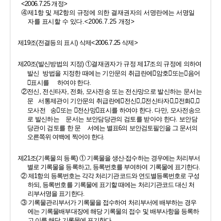
<2006.7.25 
개정
>
④
제
1
항 및 제
2
항의 규정에 의한 결재권자의 서명란에는 서명일
자를 표시할 수 있다
.<2006.7.25 
개정
>
제
19
조
(
전결등의 표시
) 
삭제
<2006.7.25 
삭제
>
제
20
조
(
발신방법의 지정
) 
①
결재권자가 규정 제
17
조의 규정에 의하여 
발신  방법을 지정한 때에는 기안문의 취급란에
󰡒
암호
󰡓
또는
󰡒
음어
󰡓
표시를     하여야 한다
.
②
전신
, 
전신타자
, 
전화
, 
모사전송 또는 전산망으로 발신하는 문서는 
문   서통제관이 기안문의 취급란에
󰡒
전신
󰡓
,
󰡒
전신타자
󰡓
,
󰡒
전화
󰡓
,
󰡒
모사전   송
󰡓
또는 
󰡒
전산망
󰡓
표시를 하여야 한다
. 
다만
, 
모사전송으
로 발신하는    문서는 보안담당관의 검토를 받아야 한다
. 
보안담
당관이 검토를 한 문    
서에는 별표
6
의 보안검토필인을 그 문서의 
오른쪽위 여백에 찍어야 한
다
.
제
21
조
(
기록물의 등록
) 
① 
기록물을 생산
·
접수하는 경우에는 처리부서
별로 기록물을 등록하고
, 
등록번호를 부여하여 기록물에 표기한다
.
② 
제
1
항의 등록번호는 각각 처리기관코드와 연도별등록번호로 구성
하되
, 
등록번호를 기록물에 표기할 때에는 처리기관코드 대신 처
리부서명을 표기한다
.
③ 
기록물관리부서가 기록물을 접수하여 처리부서에 배부하는 경우
에는 기록물배부대장에 해당 기록물의 접수 및 배부사항을 등록하
고 이를 해당 기록물에 표기한다
.