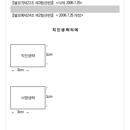
【
별표
7(
제
21
조 제
3
항관련
)
】 
<
삭제 
2006.7.25>
【
별표
9(
제
24
조 제
2
항관련
)
】 
< 2006.7.25 
개정
>
직 인 생 략 의 예
↑
1cm
직인생략
↓
←   
3cm
→
↑
1cm
서명생략
↓
←   
3cm
→