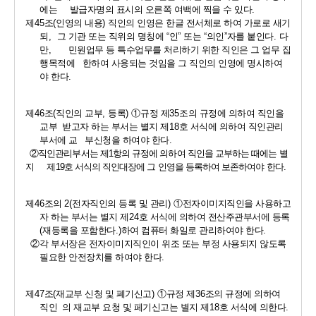
에는     발급자명의 표시의 오른쪽 여백에 찍을 수 있다
.
제
45
조
(
인영의 내용
) 
직인의 인영은 한글 전서체로 하여 가로로 새기
되
,  
그 기관 또는 직위의 명칭에 
“
인
” 
또는 
“
의인
”
자를 붙인다
. 
다
만
,      
민원업무 등 특수업무를 처리하기 위한 직인은 그 업무 집
행목적에   한하여 사용되는 것임을 그 직인의 인영에 명시하여
야 한다
.
제
46
조
(
직인의 교부
, 
등록
) 
①
규정 제
35
조의 규정에 의하여 직인을 
교부  받고자 하는 부서는 별지 제
18
호 서식에 의하여 직인관리
부서에 교   부신청을 하여야 한다
.
②
직인관리부서는 제
1
항의 규정에 의하여 직인을 교부하는 때에는 별
지      제
19
호 서식의 직인대장에 그 인영을 등록하여 보존하여야 한다
.
제
46
조의 
2(
전자직인의 등록 및 관리
) 
①
전자이미지직인을 사용하고
자 하는 부서는 별지 제
24
호 서식에 의하여 전산주관부서에 등록
(
재등록을 포함한다
.)
하여 컴퓨터 화일로 관리하여야 한다
.
②
각 부서장은 전자이미지직인이 위조 또는 부정 사용되지 않도록 
필요한 안전장치를 하여야 한다
.
제
47
조
(
재교부 신청 및 폐기신고
) 
①
규정 제
36
조의 규정에 의하여 
직인  의 재교부 요청 및 페기신고는 별지 제
18
호 서식에 의한다
.