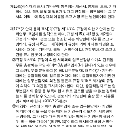
제
16
조
(
작성자의 표시
) 
기안문에 첨부되는 계산서
, 
통계표
, 
도표
, 
기타 
작성  상의 책임을 밝힐 필요가 있다고 인정되는 첨부물에는 그 문
서의 여백    에 작성자의 이름을 쓰고 서명 또는 날인하여야 한다
.
제
17
조
(
기안자 등의 표시
) 
①
규정 제
14
조의 규정에 의한 기안자는 단
위업무  책임자를 원칙으로 하며
, 
규정 제
15
조 제
1
항 및 제
2
항의 
규정에 의하여   검토 또는 협조한 자는 해당란에 직위를 쓰고 서
명하되
, 
규정 제
15
조     제
3
항에의 규정에 의하여 다른 의견을 표
시하는 때에는 기안문의 해당    서명란에 
󰡒
의견첨부
󰡓
라고 쓰고 의
견을 표시한 곳에 서명하여야 한다
.
②
규정 제
5
조의 규정에 의한 처리과의 업무분장상 수개의 단위업
무를 총괄하는 책임자
(
이하
󰡒
총괄책임자
󰡓
라 한다
)
가 있는 경우에 
그 소관업무를 분담하고 
(
이하
󰡒
업무분답자
󰡓
라 한다
)
가 기안한 
때에는 총괄책임자의 검토를 거쳐야 하며
, 
총괄책임자가 기안한 
때에는 업무분담자의 의견을 들은후 규정 제
15
조 제
3
항의 규정
에 의하여 그 의견을 표시하여야 한다
. 
다만
, 
총괄책임자 또는 업
무분담자의 출장 등 부득이한 사유로 검토를 받을 수 없는 경우에
는 이를 생략할 수 있으며
, 
검토자의 서명란에 출장 등의 사유를 
명시하여야 한다
.
<2006.7.25
개정
>
③
제
2
항의 규정에 의하여 총괄책임자 또는 업무분담자가 기안문
에 대하여 검토 등을 하는 때에는 기안문의 검토자의 서명란에 
서명하되
, 
그 내용과 다른 의견이 있는 때에는 기안문의 해당 직
위 또는 직급 다음에 
"(
의견있음
)”
이라고 표시하고 해당 서명란
에 서명하여야 한다
. 
이 경우 그 의견을 당해 문서의 본문의 마