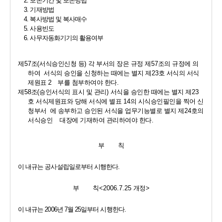
2. 
보존기간 및 보존방법
3. 
기재방법
4. 
복사방법 및 복사매수
5. 
사용빈도
6. 
사무자동화기기의 활용여부
제
57
조
(
서식승인신청 등
) 
각 부서의 장은 규정 제
57
조의 규정에 의
하여  서식의 승인을 신청하는 때에는 별지 제
23
호 서식의 서식 
제원표 
2   
부를 첨부하여야 한다
.
제
58
조
(
승인서식의 표시 및 관리
) 
서식을 승인한 때에는 별지 제
23
호 서식제원표와 당해 서식에 별표 
14
의 시식승인필인을 찍어 신
청부서  에 송부하고 승인된 서식을 업무기능별로 별지 제
24
호의 
서식승인    대장에 기재하여 관리하여야 한다
.
부        칙
이 내규는 공사설립일로부터 시행한다
.
부        칙
<2006.7.25 
개정
>
이 내규는 
2006
년 
7
월 
25
일부터 시행한다
.