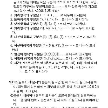
필요가 있는 때에는 다음 구분에 의하여 표시하여야 한다
. 
다만
, 
필요한 경우에는 부분적으로 
□
, 
○
, -, · 
등과 같은 특수한 기호로 
표시할 수 있다
. <2006.7.25 
개정
>
1. 
첫째항목의 구분은 
1. 2. 3. 4.,..... 
로 나누어 표시한다
. 
2. 
둘째항목의 구분은 가
. 
나
. 
다
. 
라
... 
로 나누어 표시한다
. 
3. 
셋째항목의 구분은 
1), 2), 3), 4)
‥
로 나누어 표시한다
.
4. 
넷째항목의 구분은 가
), 
나
), 
다
), 
라
),
‥‥‥
로 나누어 표시한
다
. 
5. 
다섯째항목의 구분은 
(1), (2), (3), (4)
‥‥‥
로 나누어 표시한
다
.
6. 
여섯째항목의 구분은 
(
가
), (
나
), (
다
), (
라
)
‥‥‥
로 나누어 표시
한다
.
7. 
일곱째 항목의 구분은 
①
,
②
,
③
,
④……
로 나누어 표시한다
. 
8. 
여덟째 항목의 구분은 
㉮
,
㉯
,
㉰
,
㉱……
로 나누어 표시한다
.
9. 
제
2
호
·
제
4
호
·
제
6
호 및 제
8
호의 경우에 하
., 
하
), (
하
), 
㉻
이상 더 
계속되는 때에는 거
., 
거
), (
거
), <
거
>, 
너
., 
너
), (
너
), <
너
>
…
로 이어 표시한다
. 
제
11
조
(
끝표시
) 
①
문서의 본문이 끝나면 한 자 띄우고
󰡒
끝
󰡓
표시를 하
며
, 
첨부물이 있는 때에는 첨부의 표시문 끝에 한 자 띄우고
󰡒
끝
󰡓
표
시를 하  여야 한다
.
②
본문의 내용이나 첨부의 표시문이 오른쪽 한계선에 닿은 때에는 
다     음 줄의 왼쪽 기본선에서 한 자 띄우고
󰡒
끝
󰡓
표시를 하여야 한
다
.