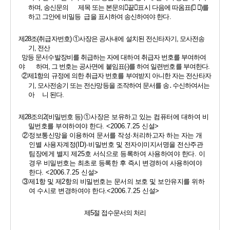
하며
, 
송신문의      제목 또는 본문의
󰡒
끝
󰡓
표시 다음에 따옴표
(
󰡒 󰡓
)
를 
하고 그안에 비밀등  급을 표시하여 송신하여야 한다
.
제
28
조
(
취급자번호
) 
①
사장은 공사내에 설치된 전신타자기
, 
모사전송
기
, 
전산
망등 문서수발장비를 취급하는 자에 대하여 취급자 번호를 부여하여
야       하며
, 
그 번호는 공사면에 붙임표
(-)
를 하여 일련번호를 부여한다
.
②
제
1
항의 규정에 의한 취급자 번호를 부여받지 아니한 자는 전산타자     
기
, 
모사전송기 또는 전산망등을 조작하여 문서를 송
․
수신하여서는 
아     니 된다
.
제
28
조의
2(
비밀번호 등
) 
①
사장은 보유하고 있는 컴퓨터에 대하여 비
밀번호를 부여하여야 한다
. <2006.7.25 
신설
>
②
정보통신망을 이용하여 문서를 작성
·
처리하고자 하는 자는 개
인별 사용자계정
(ID)·
비밀번호 및 전자이미지서명을 전산주관
팀장에게 별지 제
25
호 서식으로 등록하여 사용하여야 한다
. 
이 
경우 비밀번호는 최초로 등록한 후 즉시 변경하여 사용하여야 
한다
. <2006.7.25 
신설
>
③
제
1
항 및 제
2
항의 비밀번호는 문서의 보호 및 보안유지를 위하
여 수시로 변경하여야 한다
.<2006.7.25 
신설
>
제
5
절 접수문서의 처리