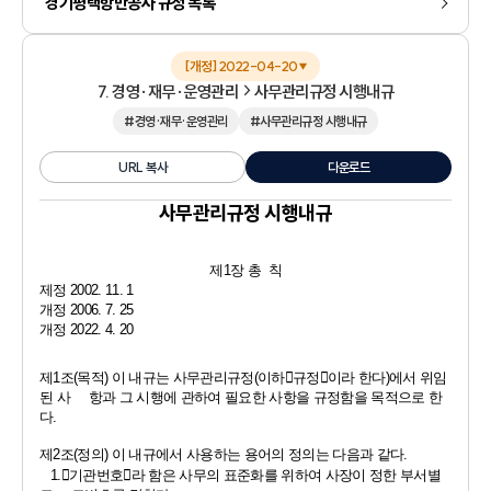
경기평택항만공사 규정 목록
[개정] 2022-04-20
▼
7. 경영·재무·운영관리
사무관리규정 시행내규
#경영·재무·운영관리
#사무관리규정 시행내규
URL 복사
다운로드
사무관리규정 시행내규
제
1
장 총  칙
제정 
2002. 11. 1
개정 
2006. 7. 25
개정 
2022. 4. 20
제
1
조
(
목적
) 
이 내규는 사무관리규정
(
이하
󰡒
규정
󰡓
이라 한다
)
에서 위임
된 사     항과 그 시행에 관하여 필요한 사항을 규정함을 목적으로 한
다
.
제
2
조
(
정의
) 
이 내규에서 사용하는 용어의 정의는 다음과 같다
.
1.
󰡒
기관번호
󰡓
라 함은 사무의 표준화를 위하여 사장이 정한 부서별 