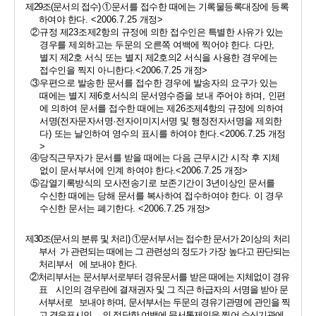
제
29
조
(
문서의 접수
) 
①
문서를 접수한 때에는 기록물등록대장에 등록
하여야 한다
. <2006.7.25 
개정
>
②
규정 제
23
조제
2
항의 규정에 의한 접수인은 특별한 사유가 있는 
경우를 제외하고는 두문의 오른쪽 여백에 찍어야 한다
. 
다만
, 
별지 제
2
호 서식 또는 별지 제
2
호의
2 
서식을 사용한 경우에는 
접수인을 찍지 아니한다
.<2006.7.25 
개정
>
③
우편으로 발송한 문서를 접수한 경우에 발송자의 요구가 있는 
때에는 별지 제
6
호서식의 문서영수증을 보내 주어야 하며
, 
인편
에 의하여 문서를 접수한 때에는 제
26
조제
4
항의 규정에 의하여 
서명
(
전자문자서명
·
전자이미지서명 및 행정전자서명을 제외한
다
) 
또는 날인하여 영수의 표시를 하여야 한다
.<2006.7.25 
개정
>
④
당직근무자가 문서를 받을 때에는 다음 근무시간 시작 후 지체
없이 문서부서에 인계 하여야 한다
.<2006.7.25 
개정
>
⑤
감열기록방식의 모사전송기로 보존기간이 
3
년이상인 문서를 
수신한 때에는 당해 문서를 복사하여 접수하여야 한다
. 
이 경우 
수신한 문서는 폐기한다
. <2006.7.25 
개정
>
제
30
조
(
문서의 분류 및 처리
) 
①
문서부서는 접수한 문서가 
2
이상의 처리
부서  가 관련되는 때에는 그 관련성의 정도가 가장 높다고 판단되는 
처리부서   에 보내야 한다
.
②
처리부서는 문서부서로부터 경유문서를 받은 때에는 지체없이 경유
표    시인의 경우란에 결재권자 및 그 직근 하급자의 서명을 받아 문
서부서로   보내야 하며
, 
문서부서는 두문의 경유기관명에 관인을 찍
고 경유표시인     의 적당한 여백에 문서통제인을 찍어 수신기관에 