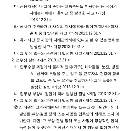
다
. 
공용차량이나 그에 준하는 교통수단을 이용하는 등 사장의 
지배관리하에서 출퇴근 중 발생한 사고 
<
개정 
2013.12.31.>
라
. 
공사가 주관하거나 사장의 지시에 따라 참여한 행사나 행사
준비 중에 발생한 사고 
<
개정 
2013.12.31.>
마
. 
휴게시간 중 사장의 지배관리하에 있다고 볼 수 있는 행위로   
발생한 사고 
<
개정 
2013.12.31.>
바
. 
그 밖에 업무와 관련하여 발생한 사고 
<
개정 
2013.12.31.>
2. 
업무상 질병 
<
개정 
2013.12.31.>
가
. 
업무수행 과정에서 물리적 인자
(
因子
), 
화학물질
, 
분진
, 
병원
체
, 
신체에 부담을 주는 업무 등 근로자의 건강에 장해
를 일으킬 수 있는 요인을 취급하거나 그에 노출되어 
발생한 질병 
<
개정 
2013.12.31.>
나
. 
업무상 부상이 원인이 되어 발생한 질병 
<
개정 
2013.12.31.>
다
. 
그 밖에 업무와 관련하여 발생한 질병 
<
개정 
2013.12.31.>
② 
임
·
직원의 고의
·
자해행위나 범죄행위 또는 그것이 원인이 되어 
발생한
부상
·
질병
·
장해 또는 사망은 업무상의 재해로 보지 아
니한다
. 
다만
, 
그 부상
·
질병
·
장해 또는 사망이 정상적인 인식
능력 등이 뚜렷하게  저하된 상태에서 한 행위로 발생한 경우