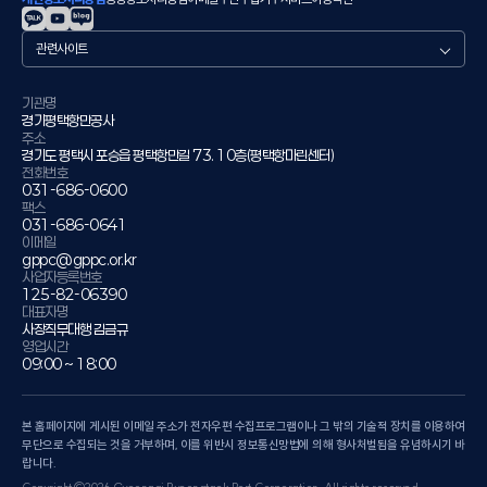
관
련
사
이
기관명
경기평택항만공사
트
주소
경기도 평택시 포승읍 평택항만길 73. 10층(평택항마린센터)
전화번호
031-686-0600
팩스
031-686-0641
이메일
gppc@gppc.or.kr
사업자등록번호
125-82-06390
대표자명
사장직무대행 김금규
영업시간
09:00 ~ 18:00
본 홈페이지에 게시된 이메일 주소가 전자우편 수집프로그램이나 그 밖의 기술적 장치를 이용하여
무단으로 수집되는 것을 거부하며, 이를 위반시 정보통신망법에 의해 형사처벌됨을 유념하시기 바
랍니다.
Copyright©2026 Gyeonggi Pyeongtaek Port Corporation. All rights reserved.