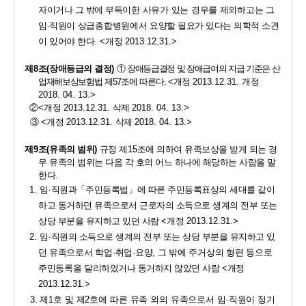
자이거나 그 밖에 
부득이한 사유가 있는 경우를 제외하고는 그 
임
·
직원이
상급종합병원에서
요양할 필요가 있다는 의학적 소견
이 있어야 한다
. 
<
개정 
2013.12.31.>
제
8
조
(
장애등급의 결정
) 
①
장애등급결정 및 장애급여의 지급 기준은 산
업재해보상
보험법 제
57
조에 따른다
.
<
개정 
2013.12.31. 
개정 
2018. 04. 13.>
②
<
개정 
2013.12.31. 
삭제 
2018. 04. 13.>
③ 
<
개정 
2013.12.31. 
삭제 
2018. 04. 13.>
제
9
조
(
유족의 범위
)
규정 제
15
조에 의하여 유족보상을 받게 되는 경
우 유족의 범위는 다음 각 호의 어느 하나에 해당하는 사람을 말
한다
.
1. 
임
·
직원과
「
주민등록법
」
에 따른 주민등록표상의 세대를 같이 
하고 동거하던 유족으로서 근로자의 소득으로 생계의 전부 또는 
상당 부분을 유지하고 있던 사람 
<
개정 
2013.12.31.>
2. 
임
·
직원의 소득으로 생계의 전부 또는 상당 부분을 유지하고 있
던 
유족으로서 학업
·
취업
·
요양
, 
그 밖에 주거상의 형편 등으로 
주민등록을
달리하였거나 동거하지 않았던 사람 
<
개정 
2013.12.31.>
3. 
제
1
호 및 제
2
호에 따른 유족 외의 유족으로서 임
·
직원이 정기