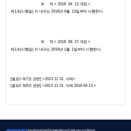
부     칙 
< 2018. 04. 13.
개정 
>
제
1
조
(
시행일
) 
이 내규는 
2018
년 
4
월  
13
일부터 시행한다
.
부     칙 
< 2018. 09. 27.
개정 
>
제
1
조
(
시행일
) 
이 내규는 
2018
년 
1
월  
1
일부터 시행한다
.
[
별표
1 
제
7
조 관련
] <2013.12.31. 
삭제
>
[
별표
2 
제
8
조 관련
] <2013.12.31. 
삭제 
2018.04.13.>
개인정보처리방침
영상정보처리방침
이메일무단수집거부
서비스이용약관