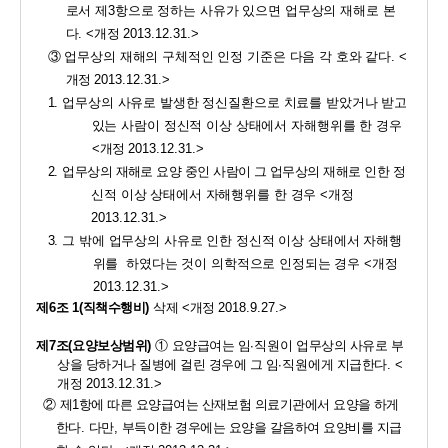
로서 제
3
항으로 정하는 사유가 있으면 업무상의 재해로 본
다
. 
<
개정 
2013.12.31.>
③ 
업무상의 재해의 구체적인 인정 기준은 다음 각 호와 같다
. 
<
개정 
2013.12.31.>
1. 
업무상의 사유로 발생한 정신질환으로 치료를 받았거나 받고 
있는 사람이 정신적 이상 상태에서 자해행위를 한 경우 
<
개정 
2013.12.31.>
2. 
업무상의 재해로 요양 중인 사람이 그 업무상의 재해로 인한 정
신
적 이상 상태에서 자해행위를 한 경우 
<
개정 
2013.12.31.>
3. 
그 밖에 업무상의 사유로 인한 정신적 이상 상태에서 자해행
위를  하였다는 것이 의학적으로 인정되는 경우 
<
개정 
2013.12.31.>
제
6
조 
1(
직책수행비
) 
삭제 
<
개정 
2018.9.27.>
제
7
조
(
요양보상범위
)
① 
요양급여는 
임
·
직원이
업무상의 사유로 부
상을 당하거나 질병에 걸린 경우에 그 
임
·
직원
에게 지급한다
. 
<
개정 
2013.12.31.>
② 
제
1
항에 따른 요양급여는 산재보험 의료기관에서 요양을 하게 
한
다
. 
다만
, 
부득이한 경우에는 요양을 갈음하여 요양비를 지급