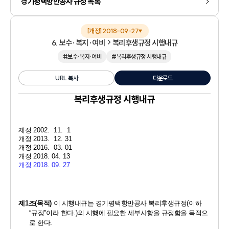
경기평택항만공사 규정 목록
[개정] 2018-09-27
▼
6. 보수·복지·여비
복리후생규정 시행내규
#보수·복지·여비
#복리후생규정 시행내규
URL 복사
다운로드
복리후생규정 시행내규
제정 
2002.  11.  1
개정 
2013.  12. 31
개정 
2016.  03. 01
개정 
2018. 
04. 13
개정 
2018. 
09. 27
제
1
조
(
목적
)
이 시행내규는 경기평택항만공사 복리후생규정
(
이하 
“
규정
”
이라 한다
.)
의 시행에 필요한 세부사항을 규정함을 목적으
로 한다
.