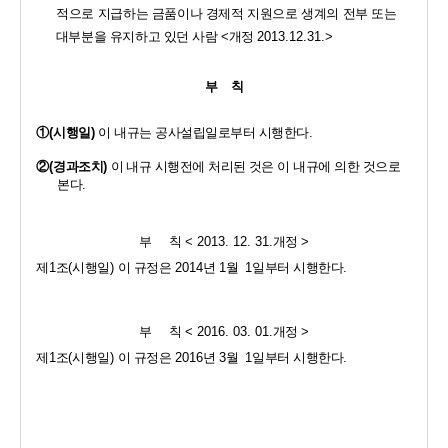
적으로
지급하는 금품이나 경제적 지원으로 생계의 전부 또는 
대부분을 유지하고
있던 사람 
<
개정 
2013.12.31.>
부    칙
①
(
시행일
)
이 내규는 공사설립일로부터 시행한다
.
②
(
경과조치
)
이 내규 시행전에 처리된 것은 이 내규에 의한 것으로 
본다
.
부     칙 
< 2013. 12. 31.
개정 
>
제
1
조
(
시행일
) 
이 규정은 
2014
년 
1
월  
1
일부터 시행한다
.
부     칙 
< 2016. 03. 01.
개정 
>
제
1
조
(
시행일
) 
이 규정은 
2016
년 
3
월  
1
일부터 시행한다
.