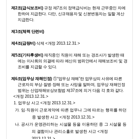
제
2
조
(
급식보조비
)
규정 제
7
조의 정액급식비는 현재 근무중인 자에 
한
하여 지급한다
. 
다만
, 
신규채용자 및 신분변동자는 일할 계산 
지급
한다
.
제
3
조
(
체력 단련비
)
제
4
조
(
급량비
)
삭제 
<
개정 
2013.12.31.>
제
5
조
(
기타후생비
)
재직중인 직원이 재해 또는 경조사가 발생한 때
에는 이사회의 의결에 따라 예산의 범위안에서 재해보조비 및 경
조비를 지급할 수 있다
.
제
6
조
(
업무상 재해인정
)
①
“
업무상 재해
”
란 업무상의 사유에 따른  
근로자의 부상
·
질병
·
장해 또는 사망을 말하며
, 
업무상 재해인정 
범위는 산업재해보상보험법 제
37
조에 의거 다음 각 호와 같다
. 
<
개정 
2013.12.31.>
1. 
업무상 사고 
<
개정 
2013.12.31.>
가
. 
임
·
직원이 근로계약에 따른 업무나 그에 따르는 행위를 하던 
중 발생한 사고 
<
개정 
2013.12.31.>
나
. 
공사가 운영관리하는 시설물 등을 이용하던 중 그 시설물 등
의 결함이나 관리소홀로 발생한 사고 
<
개정 
2013.12.31.>