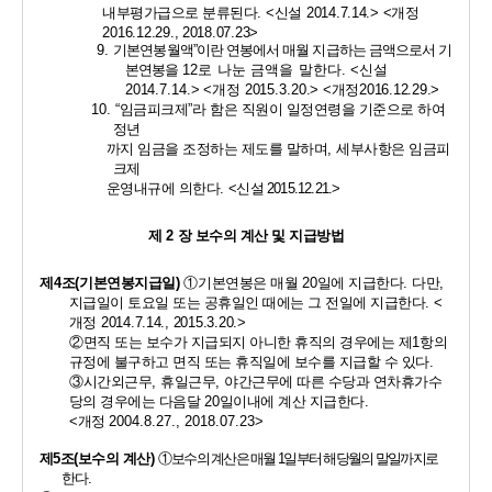
내부평가급으로 분류된다
.
<
신설 
2014.7.14.> <
개정 
2016.12.29., 2018.07.23> 
9. 
기본연봉월액
”
이란 연봉에서 매월 지급하는 금액으로서 기
본연봉
을 
12
로 나눈 금액을 말한다
.
<
신설 
2014.7.14.> <
개정 
2015.3.20.>
<
개정
2016.12.29.>
10. “
임금피크제
”
라 함은 직원이 일정연령을 기준으로 하여 
정년
까지 임금을 조정하는 제도를 말하며
, 
세부사항은 임금피
크제
운영내규에 의한다
. 
<
신설 
2015.12.21.>
제 
2 
장 보수의 계산 및 지급방법
제
4
조
(
기본연봉지급일
)
①
기본연봉은 매월 
20
일에 지급한다
. 
다만
, 
지급일이 토요일 또는 공휴일인 때에는 그 전일에 지급한다
. 
<
개정 
2014.7.14., 2015.3.20.>
②
면직 또는 보수가 지급되지 아니한 휴직의 경우에는 제
1
항의 
규정에 불구하고 면직 또는 휴직일에 보수를 지급할 수 있다
. 
③
시간외근무
, 
휴일근무
, 
야간근무에 따른 수당과 연차휴가수
당의 경우에는 다음달 
20
일이내에 계산 지급한다
. 
<
개정 
2004.8.27., 2018.07.23> 
제
5
조
(
보수의 계산
)
①
보수의 계산은 매월 
1
일부터 해당월의 말일까지로
한다
. 