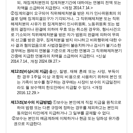
되
, 
재징계처분전의 징계처분기간에 대하여는 연봉의 전액 또는 
차액을 소급하여 지급한다
. 
<
개정 
2014.7.14.>
②
징계의결이 요구되어 직위해제처분을 받은 자가 인사위원회의 의
결로 당해 징계의결요구가 기각되거나
, 
그 직위해제처분 또는 직위
해제처분의 사유가 된 징계처분이 인사위원회
, 
노동위원회 또는 법
원의 결정이나 판결에 의하여 무효 또는 취소된 경우와
, 
형사사건으
로 기소되어 직위해제처분을 받은 자가 법원의 판결에 의하여 무죄
의 선고를 받은 경우
, 
징계처분을 받지 아니하고 비위행위에 대한 수
사 결과 혐의없음으로 사법경찰관이 불송치하거나 검사가 불기소한 
경우에는 원래의 연봉을 기준으로 계산한 연봉과 그 직위해제처분기
간중에 지급한 연봉과의 차액을 소급하여 지급한다
.
<
신설 
2014.7.14., 
개정 
2024.09.27.>
제
12
조
(
비상시의 지급
)
출산
, 
질병
, 
재해 혼례 또는 사망
, 
부득이
한 경우 
1
주일 이상 귀향의 비용으로
사용하기 위하여 본인 또
는 가족이 보수를 청구하는 경우에는 사장이
보수의 지급일전이
라도 월 보수액의 한도안에서 지급할 수 있다
. <
개정 
2016.12.29.>
제
13
조
(
보수의 지급방법
)
①
보수는 본인에게 직접 지급을 원칙으로 
하여
법령 또는 다른 규정에 정하는 경우를 제외하고는 본인의 
동의없이 타인에게 지급하거나 그 일부를 공제할 수 없다
. 
②
보수는 본인의 예금계좌에 이체하거나 현금 또는 당좌성 유가증
권으로 지급한다
.