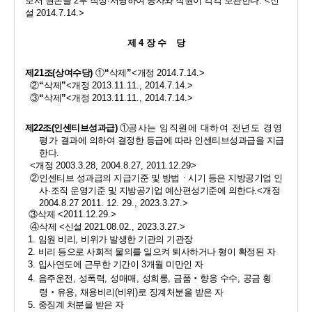
보서 원본을 
2
부 작성
·
서명하여 공사와 직원이 각각 보관한다
. <
신
설 
2014.7.14.>
제 
4 
장 수    당
제
21
조
(
상여수당
)
①
“
삭제
”
<
개정 
2014.7.14.>
②
“
삭제
”
<
개정 
2013.11.11., 2014.7.14.>
③
“
삭제
”
<
개정 
2013.11.11., 2014.7.14.>
제
22
조
(
인센티브성과급
) 
①
공사는 임직원에 대하여 전년도 경영
평가
결과에 의하여 결정한 등급에 따라 인센티브성과급을 지급
한다
.
<
개정 
2003.3.28, 2004.8.27, 2011.12.29> 
②
인센티브 성과급의 지급기준 및 방법ㆍ시기 등은 지방공기업 인
사
·
조직 운영기준 및 지방공기업 예산편성기준에 의한다
.<
개정 
2004.8.27 2011. 12. 29., 2023.3.27.>
③
삭제 
<2011.12.29.>
④
삭제 
<
신설 
2021.08.02., 2023.3.27.>
1. 
임원 비리
, 
비위가 발생한 기관의 기관장
2. 
비리 등으로 사회적 물의를 일으켜 퇴사하거나 형이 확정된 자
3. 
입사연도에 근무한 기간이 
3
개월 미만인 자
4. 
음주운전
, 
성폭력
, 
성매매
, 
성희롱
, 
금품
‧
향응 수수
, 
공금 횡
령
‧
유용
, 
채용비리
(
비위
)
로 징계처분을 받은 자
5. 
중징계 처분을 받은 자