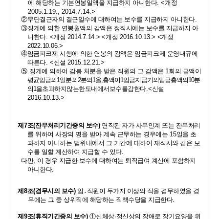
에 해당하는 기본연봉일액을 지급하지 아니한다
. <
개정 
2005.1.19., 2014.7.14.>
②
무단결근자의 결근일수에 대하여는 보수를 지급하지 아니한다
.
③
징계에 의한 
연봉월액의 감액은 정직시에는 보수를 지급하지 아
니한다
. 
<
개정 
2014.7.14.> <
개정 
2016.10.13.> <
개정 
2022.10.06.>
④
임금피크제 시행에 의한 연봉의 감액은 임금피크제
운영내규에 
따른다
. <
신설 
2015.12.21.>
⑤ 
징계에 의하여 감봉 처분을 받은 직원의 그 감액은 
1
회의 금액이 
평균임금의
1
일분의
2
분의
1
을
,
총액이
1
임금지급기의
임금
총액의
10
분
의
1
을
초과하지
않는
한도
내에서
보수를
감한다
.<
신설 
2016.10.13.>
제
7
조
(
잔무처리기간중의 보수
)
면직된 자가 사무인계 또는 잔무처리
를 위하여 사장의 명을 받아 계속 근무하는 경우에는 
15
일을 초
과하지 아니하는 범위내에서 그 기간에 대하여 재직시와 같은 보
수를 일할 계산하여 지급할 수 있다
. 
다만
, 
이 경우 지급한 보수에 대하여는 퇴직급여 계산에 포함하지  
아니한다
. 
제
8
조
(
겸무시의 보수
)
임
․
직원이 두가지 이상의 직을 겸무하였을 경
우에는 그 중 상위직에 해당하는 직책수당을 지급한다
.
제
9
조
(
휴직기간중의 보수
)
①
신체상
·
정신상의 장애로 장기요양을 위