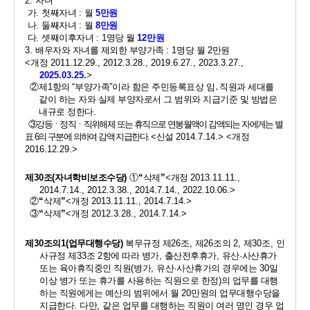
2. 
자녀
가
. 
첫째자녀 
: 
월 
5
만원
나
. 
둘째자녀 
: 
월 
8
만원
다
. 
셋째이후자녀 
: 1
명당 월 
12
만원
3. 
배우자와 자녀를 제외한 부양가족 
: 1
명당 월 
2
만원
<
개정 
2011.12.29., 2012.3.28., 2019.6.27., 2023.3.27., 
2025.03.25.
>
②
제
1
항의 
“
부양가족
”
이라 함은 주민등록표상 임
․
직원과 세대를  
같이 하는 자와 실제 부양자로서 그 범위와 지급기준 및 방법은   
내규로 정한다
. 
③
강등ㆍ정직ㆍ직위해제 또는 휴직으로 연봉월액이 감액되는 자에게는 별
표 
6
의 구분에 의하여 감액 지급한다
. 
<
신설 
2014.7.14.> <
개정 
2016.12.29.>
제
30
조
(
자녀학비보조수당
)
①
“
삭제
”
<
개정 
2013.11.11., 
2014.7.14., 2012.3.38., 2014.7.14., 2022.10.06.>
②
“
삭제
”
<
개정 
2013.11.11., 2014.7.14.>
③
“
삭제
”
<
개정 
2012.3.28., 2014.7.14.>
제
30
조의
1(
업무대행수당
)
복무규정 제
26
조
, 
제
26
조의 
2, 
제
30
조
, 
인
사규정 제
33
조 
2
항에 따라 병가
, 
출산전후휴가
, 
유산
·
사산휴가 
또는 육아휴직중인 직원
(
병가
, 
유산
·
사산휴가의 경우에는 
30
일 
이상 병가 또는 휴가를 사용하는 직원으로 한정
)
의 업무를 대행
하는 직원에게는 예산의 범위에서 월 
20
만원의 업무대행수당을 
지급한다
. 
다만
, 
같은 업무를 대행하는 직원이 여러 명인 경우 업