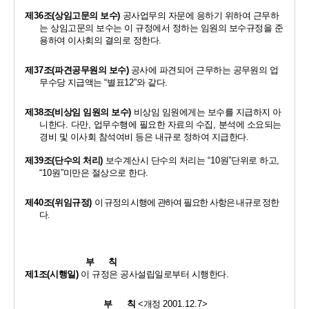
제
36
조
(
상임고문의 보수
)
공사업무의 자문에 응하기 위하여 근무하
는 상임고문의 보수는 이 규정에서 정하는 임원의 보수규정을 준
용하여 이사회의 결의로 정한다
. 
제
37
조
(
파견공무원의 보수
)
공사에 파견되어 근무하는 공무원의 업
무수당
지급액는 
“
별표
12”
와 같다
. 
제
38
조
(
비상임 임원의 보수
)
비상임 임원에게는 보수를 지급하지 아
니한다
. 
다만
, 
업무수행에 필요한 자료의 수집
, 
분석에 소요되는 
경비 및 이사회 참석여비 등은 내규로 정하여 지급한다
. 
제
39
조
(
단수의 처리
)
보수계산시 단수의 처리는 
“10
원
”
단위로 하고
, 
“10
원
”
미만은 절상으로 한다
. 
제
40
조
(
위임규정
)
이 규정의 시행에 관하여 필요한 사항은 내규로 정한
다
. 
부      칙
제
1
조
(
시행일
)
이 규정은 공사설립일로부터 시행한다
.
부      칙 
<
개정 
2001.12.7>