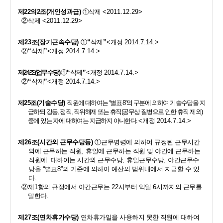
제
22
의
2
조
(
개인성과급
)
①
삭제 
<2011.12.29>
②
삭제 
<2011.12.29>
제
23
조
(
장기근속수당
)
①
“
삭제
”
<
개정 
2014.7.14.>
②
“
삭제
”
<
개정 
2014.7.14.>
제
24
조
(
업무수당
)
①
“
삭제
”
<
개정 
2014.7.14.> 
②
“
삭제
”
<
개정 
2014.7.14.>
제
25
조
(
기술수당
)
직원에 대하여는 
“
별표 
8”
의 구분에 의하여 기술수당을 지
급하되 강등
, 
정직
, 
직위해제 또는 휴직
(
공무상 질병으로 인한 휴직 제외
)
중에 있는 자에 대하여는 지급하지 아니한다
. 
<
개정 
2014.7.14.>
제
26
조
(
시간외 근무수당등
)
①
근무명령에 의하여 규정된 근무시간
외에 근무하는 직원
, 
휴일에 근무하는 직원 및 야간에 근무하는 
직원에  대하여는 시간외 근무수당
, 
휴일근무수당
, 
야간근무수
당을 
“
별표
8”
의 기준에 의하여 예산의 범위내에서 지급할 수 있
다
. 
②
제
1
항의 규정에서 야간근무는 
22
시부터 익일 
6
시까지의 근무를  
말한다
. 
제
27
조
(
연차휴가수당
)
연차휴가일을 사용하지 못한 
직원에 대하여