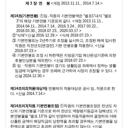
제 
3 
장  연    봉 
<
개정 
2013.11.11., 2014.7.14.>
제
14
조
(
기본연봉
)
①
임
․
직원의 기본연봉액은 
“
별표
1”
내지 
“
별표
3”
의 해당 기본연봉 기준표와 같다
. <
개정 
2013.11.11., 
2014.04.11., 2014.7.14., 2016.3.24., 2017.03.22., 
2018.03.30., 2018.07.23., 2020.03.17.>
②
“
삭제
”
<
신설 
2016.12.29.> 
<
삭제 
2018.07.23.>
③ 
기본연봉표는 
2
년주기로 조정을 실시하고
, 
조정된 해에 입사한 
직원은 직전년도
(
변경전
) 
기본 연봉표를 적용한다
. <
신설 
2018.07.23.>
④ 
기본연봉표 조정 시 하한액은 지방공기업 예산편성기준에 의한 
호봉인상분을 제외한다
. 
<
신설 
2018.07.23.>
⑤ 
임ㆍ직원의 기본연봉이 경기도 생활임금 조례에서 정하는 생활
임금에 미달하는 경우 조례에 근거하여 사장이 조정할 수 있다
. 
<
신설 
2024.12.30.>
제
14
조의
2(
적용대상자
) 
연봉제의 적용대상은 공사 임
․
직원으로 한
다
.
<
신설 
2014.7.14.>
제
14
조의
3(
직원 기본연봉조정
) 
①
직원의 기본연봉조정은 전년도 자
신의 기본연봉을 기준으로 하여 전년도 역량평가등급과 당해년도 기
본연봉율을 
“
별표 
13”
와 같이 반영하여 차등적용하여 결정하되 이때 
산출된 금액이 해당직급의 상한액을 초과할 경우에는 기본연봉을 상
한액으로 결정하고 초과된 금액은 지급하지 않는다
. 
<
신설 