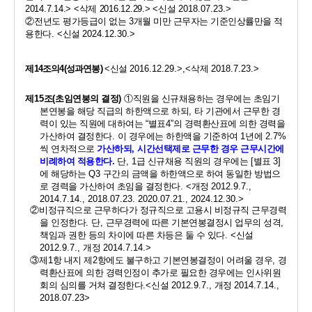
2014.7.14.> <
삭제 
2016.12.29.> 
<
신설 
2018.07.23.>
②
전년도 평가등급이 없는 
3
개월 미만 근무자는 기준인상률만을 적
용한다
. <
신설 
2024.12.30.>
제
14
조의
4(
성과연봉
)
<
신설 
2016.12.29.>,<
삭제 
2018.7.23.>
제
15
조
(
초임연봉의 결정
)
①
직원을 신규채용하는 경우에는 초임기
본연봉을 해당 직급의 하한액으로 하되
, 
타 기관에서 근무한 경
력이 있는 직원에 대하여는 
“
별표
4”
의 경력환산표에 의한 경력을 
가산하여 결정한다
. 
이 경우에는 하한액을 기준하여 
1
년에 
2.7%
씩 연차적으로 
가산하되
, 
시간선택제로 근무한 경우 근무시간에 
비례하여 적용한다
.
단
, 1
급 신규채용 직원의 경우에는 
[
별표 
3]
에 해당하는 
Q3 
구간의 금액을 하한액으로 하여 동일한 방법으
로 경력을 가산하여 초임을 결정한다
. <
개정 
2012.9.7., 
2014.7.14., 2018.07.23. 2020.07.21., 2024.12.30.>
②
비정규직으로 근무하다가 정규직으로 고용시 비정규직 근무경력
을 인정한다
. 
단
, 
근무경력에 따른 기본연봉결정시 업무의 성격
, 
책임과 권한 등의 차이에 따른 차등은 둘 수 있다
. <
신설 
2012.9.7., 
개정 
2014.7.14.>
③
제
1
항 내지 제
2
항에도 불구하고 기본연봉결정이 어려울 경우
, 
경
력환산표에 의한 경력인정이 추가로 필요한 경우에는 인사위원
회의 심의를 거쳐 결정한다
.<
신설 
2012.9.7., 
개정 
2014.7.14., 
2018.07.23>