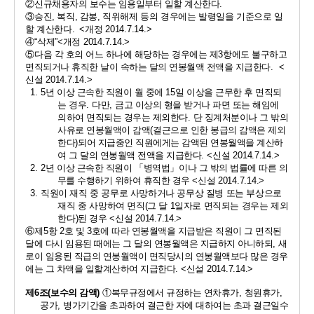
②
신규채용자의 보수는 임용일부터 일할 계산한다
.  
③
승진
, 
복직
, 
감봉
, 
직위해제 등의 경우에는 발령일을 기준으로 일
할 계산한다
. 
<
개정 
2014.7.14.>
④
“
삭제
”
<
개정 
2014.7.14.>
⑤
다음 각 호의 어느 하나에 해당하는 경우에는 제
3
항에도 불구하고 
면직되거나 휴직한 날이 속하는 달의 연봉월액 전액을 지급한다
.  
<
신설 
2014.7.14.>
1. 5
년 이상 근속한 직원이 월 중에 
15
일 이상을 근무한 후 면직되
는 경우
. 
다만
, 
금고 이상의 형을 받거나 파면 또는 해임에 
의하여 면직되는 경우는 제외한다
. 
단 징계처분이나 그 밖의 
사유로 연봉월액이 감액
(
결근으로 인한 봉급의 감액은 제외
한다
)
되어 지급중인 직원에게는 감액된 연봉월액을 계산하
여 그 달의 연봉월액 전액을 지급한다
. 
<
신설 
2014.7.14.>
2. 2
년 이상 근속한 직원이 
「
병역법
」
이나 그 밖의 법률에 따른 의
무를 수행하기 위하여 휴직한 경우 
<
신설 
2014.7.14.>
3. 
직원이 재직 중 공무로 사망하거나 공무상 질병 또는 부상으로 
재직 중 사망하여 면직
(
그 달 
1
일자로 면직되는 경우는 제외
한다
)
된 경우 
<
신설 
2014.7.14.>
⑥
제
5
항 
2
호 및 
3
호에 따라 연봉월액을 지급받은 직원이 그 면직된 
달에 다시 임용된 때에는 그 달의 연봉월액은 지급하지 아니하되
, 
새
로이 임용된 직급의 연봉월액이 면직당시의 연봉월액보다 많은 경우
에는 그 차액을 일할계산하여 지급한다
. 
<
신설 
2014.7.14.>
제
6
조
(
보수의 감액
)
①
복무규정에서 규정하는 연차휴가
, 
청원휴가
, 
공가
, 
병가기간을 초과하여 결근한 자에 대하여는 초과 결근일수