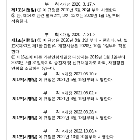
부     칙
<
개정 
2020. 3. 17.>
제
1
조
(
시행일
)
① 
이 규정은 
2020
년 
3
월 
30
일 부터 시행한다
.
② 
단
, 
제
14
조 관련 별표
2
호
, 3
호
, 13
호는 
2020
년 
1
월 
1
일부터 
적용한다
.
부     칙
<
개정 
2020. 7. 21.>
제
1
조
(
시행일
)
① 
이 규정은 
2020
년 
8
월 
1
일 부터 시행한다
. 
단
, 
별
표
8(
제
30
조 제
1
항 관련
)
의 개정사항은 
2020
년 
10
월 
1
일부터 적용
한다
.
② 
제
16
조에 따른 기본연봉재결정 대상자는 
2019
년 
1
월 
1
일부터 
2020
년 
7
월 
31
일까지의 승진자 및 신규채용자로 하되
, 
재결정된 
연봉을 소급하지 않는다
.
부       칙
<
개정 
2021.05.10.>
제
1
조
(
시행일
)
이 규정은 
2021
년 
5
월 
18
일부터 시행한다
.
부       칙
<
개정 
2021.08.02.>
제
1
조
(
시행일
)
이 규정은 
2021
년 
8
월 
19
일부터 시행한다
.
부       칙
<
개정 
2022.03.28.>
제
1
조
(
시행일
)
이 규정은 
2022
년 
4
월 
13
일부터 시행한다
.
부       칙
<
개정 
2022.10.06.>
제
1
조
(
시행일
)
이 규정은 
2022
년 
10
월 
20
일부터 시행한다
.