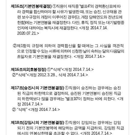
제
16
조
(
기본연봉재결정
)
①
직원이 재직중 
“
별표
4”
의 경력환산표에 따
라 경력을 합산하여야 할 사유가 발생한 때
, 
또는 승진
, 
신규채용 관
련 보수규정의 개정이 이루어진 경우
(
단
, 
개정 당해연도와 전년도에 
한함
)
에는 기본연봉을 재결정한다
. 
다만
, 
휴직
, 
정직 또는 대기발령중
인자에 대하여는 복직시에 재결정한다
. 
<
개정 
2014.7.14. 
2020.07.21.>
②
제
1
항의 규정에 의하여 경력합산을 할 때에는 그 사실을 객관적
으
로
인정할 수 있는 서류에 의하여 신청한 날이 속하는 달의 다음달의
초일자로
기본연봉을 재결정한다
. 
<
개정 
2014.7.14.>
제
16
조의
2(
호봉정정
)
①
“
삭제
”<
개정 
2014.7.14.>
②
“
삭제
”<
개정 
2012.3.28., 
삭제 
2014.7.14.>
제
17
조
(
승진시의 기본연봉결정
)
①
직원이 승진하는 경우에는 승진
된 직급
의 하한액으로 결정하되
, 
승진된 기본연봉이 승진된 직급
의 하한액보다 많을 경우에는 
“
별표
10”
이 정하는
바에 의한다
. <
개
정 
2014.7.14.>
② 
“
삭제
” <
개정 
2014.7.14.>
제
18
조
(
강임시의 기본연봉결정
)
①
직원이 강임되는 경우에는 
강임
되기 전의 기본연봉액에 해당하는 금액을 지급하되
, 
강임된 직급
에서의 연봉상한액을 초과할 수 없다
. 
<
개정 
2014.7.14.>