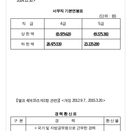
2024.12.30.>
서무직 기본연봉표
(
단위 
: 
원
)
직    급
4
급
5
급
상 한 액
65,979,620
49,375,360 
하 한 액
28,475,530
23,135,280
【
별표 
4(
제
15
조제
1
항 관련
)
】
<
개정 
2012.9.7., 
2015.3.20.
>
경 력 환 산 표
구  분
경             력
환 산 율
○ 
국가 및 지방공무원으로 근무한 경력