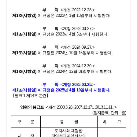
부       칙
<
개정 
2022.12.28.>
제
1
조
(
시행일
)
이 규정은 
2023
년 
1
월 
13
일부터 시행한다
.
부       칙
<
개정 
2023.03.27.>
제
1
조
(
시행일
)
이 규정은 
2023
년 
4
월 
3
일부터 시행한다
.
부       칙
<
개정 
2024.09.27.>
제
1
조
(
시행일
)
이 규정은 
2024
년 
10
월 
15
일부터 시행한다
.
부       칙
<
개정 
2024.12.30.>
제
1
조
(
시행일
)
이 규정은 
2024
년 
12
월 
31
일부터 시행한다
.
부       칙  
<
개정 
2025.03.25.>
제
1
조
(
시행일
) 
이 규정은 
2025
년 
4
월 
10
일부터 시행한다
.
【
별표 
1 
제
14
조 관련
】
임원의 봉급표 
<
개정 
2003.3.28, 2007.12.17., 2013.11.11. >
(
월지급액
, 
단위 
: 
원
)
구        분
봉          급
비          고
도지사와 체결한 
사        장
경영성과계약서상의 