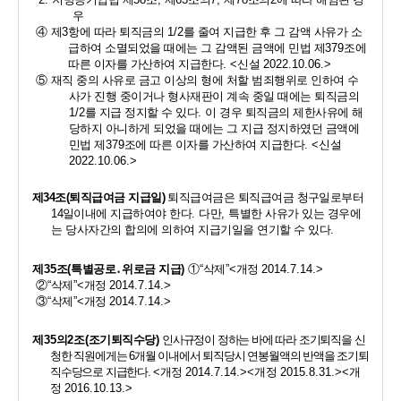
우 
④ 
제
3
항에 따라 퇴직금의 
1/2
를 줄여 지급한 후 그 감액 사유가 소
급하여 소멸되었을 때에는 그 감액된 금액에 민법 제
379
조에 
따른 이자를 가산하여 지급한다
. <
신설 
2022.10.06.>
⑤ 
재직 중의 사유로 금고 이상의 형에 처할 범죄행위로 인하여 수
사가 진행 중이거나 형사재판이 계속 중일 때에는 퇴직금의 
1/2
를 지급 정지할 수 있다
. 
이 경우 퇴직금의 제한사유에 해
당하지 아니하게 되었을 때에는 그 지급 정지하였던 금액에 
민법 제
379
조에 따른 이자를 가산하여 지급한다
. <
신설 
2022.10.06.>
제
34
조
(
퇴직급여금 지급일
)
퇴직급여금은 퇴직급여금 청구일로부터 
14
일
이내에 지급하여야 한다
. 
다만
, 
특별한 사유가 있는 경우에
는 당사자간의 합의에 의하여 지급기일을 연기할 수 있다
.
제
35
조
(
특별공로
․
위로금 지급
)
①
“
삭제
”<
개정 
2014.7.14.>
②
“
삭제
”<
개정 
2014.7.14.>
③
“
삭제
”<
개정 
2014.7.14.>
제
35
의
2
조
(
조기퇴직수당
)
인사규정이 정하는 바에 따라 조기퇴직을 신
청한 직원에게는 
6
개월 이내에서 퇴직당시 연봉월액의 반액을 조기퇴
직수당으로 지급한다
. 
<
개정 
2014.7.14.><
개정 
2015.8.31.><
개
정 
2016.10.13.>