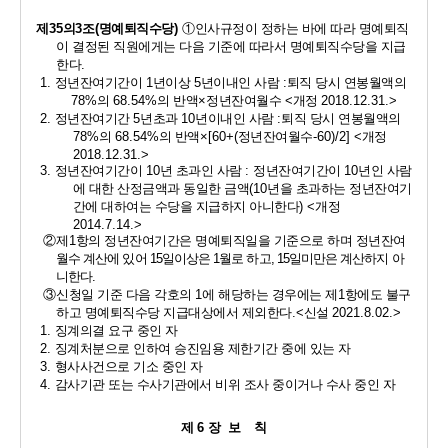
제
35
의
3
조
(
명예퇴직수당
) 
①
인사규정이 정하는 바에 따라 명예퇴직
이 결정된 직원에게는 다음 기준에 따라서 명예퇴직수당을 지급
한다
.
1. 
정년잔여기간이 
1
년이상 
5
년이내인 사람 
:
퇴직 당시 연봉월액의 
78%
의 
68.54%
의 반액
×
정년잔여월수 
<
개정 
2018.12.31.>
2. 
정년잔여기간 
5
년초과 
10
년이내인 사람 
:
퇴직 당시 연봉월액의 
78%
의 
68.54%
의 반액
×[60+(
정년잔여월수
-60)/2] <
개정 
2018.12.31.>
3. 
정년잔여기간이 
10
년 초과인 사람 
: 
정년잔여기간이 
10
년인 사람
에 대한 산정금액과 동일한 금액
(10
년을 초과하는 정년잔여기
간에 대하여는 수당을 지급하지 아니한다
) <
개정 
2014.7.14.>
②
제
1
항의 정년잔여기간은 명예퇴직일을 기준으로 하며 정년잔여  
월수 계산에 있어 
15
일이상은 
1
월로 하고
, 15
일미만은 계산하지 아
니한다
.
③
신청일 기준 다음 각호의 
1
에 해당하는 경우에는 제
1
항에도 불구
하고 명예퇴직수당 지급대상에서 제외한다
.<
신설 
2021.8.02.>
1. 
징계의결 요구 중인 자
2. 
징계처분으로 인하여 승진임용 제한기간 중에 있는 자
3. 
형사사건으로 기소 중인 자
4. 
감사기관 또는 수사기관에서 비위 조사 중이거나 수사 중인 자
제 
6 
장  보    칙