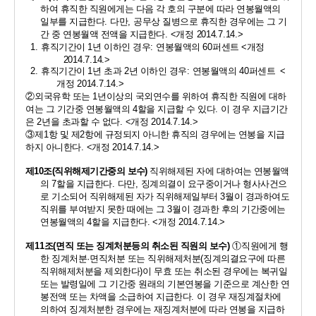
하여 휴직한 직원에게는 다음 각 호의 구분에 따라 연봉월액의 
일부를 지급한다
. 
다만
, 
공무상 질병으로 휴직한 경우에는 그 기
간 중 연봉월액 전액을 지급한다
. 
<
개정 
2014.7.14.>
1. 
휴직기간이 
1
년 이하인 경우
: 
연봉월액의 
60
퍼센트 
<
개정 
2014.7.14.>
2. 
휴직기간이 
1
년 초과 
2
년 이하인 경우
: 
연봉월액의 
40
퍼센트  
<
개정 
2014.7.14.>
②
외국유학 또는 
1
년이상의 국외연수를 위하여 휴직한 직원에 대하
여는 그 기간중 연봉월액의 
4
할을 지급할 수 있다
. 
이 경우 지급기간
은 
2
년을 초과할 수 없다
. 
<
개정 
2014.7.14.>
③
제
1
항 및 제
2
항에 규정되지 아니한 휴직의 경우에는 연봉을 지급
하지 아니한다
. 
<
개정 
2014.7.14.>
제
10
조
(
직위해제기간중의 보수
)
직위해제된 자에 대하여는 
연봉월액
의 
7
할을 지급한다
. 
다만
, 
징계의결이 요구중이거나 형사사건으
로 기소되어 직위해제된 자가 직위해제일부터 
3
월이 경과하여도 
직위를 부여받지 못한 때에는 그 
3
월이 경과한 후의 기간중에는 
연봉월액의 
4
할을 지급한다
.
<
개정 
2014.7.14.>
제
11
조
(
면직 또는 징계처분등의 취소된 직원의 보수
)
①
직원에게 행
한 징계처분
·
면직처분 또는 직위해제처분
(
징계의결요구에 따른 
직위해제처분을 제외한다
)
이 무효 또는 취소된 경우에는 복귀일 
또는 발령일에 그 기간중 원래의 기본연봉을 기준으로 계산한 연
봉전액 또는 차액을 소급하여 지급한다
. 
이 경우 재징계절차에 
의하여 징계처분한 경우에는 재징계처분에 따라 연봉을 지급하