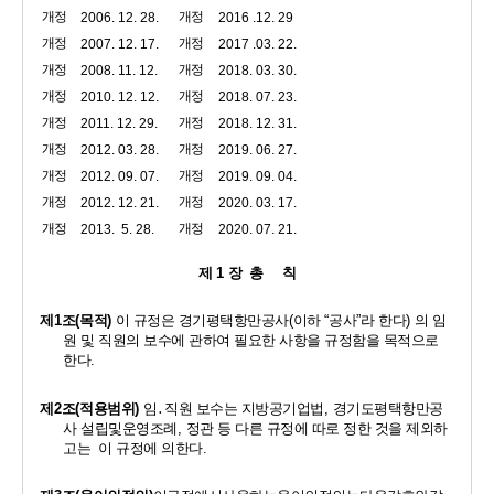
개정
개정
2006. 12. 28.
2016 .12. 29
개정
개정
2007. 12. 17.
2017 .03. 22.
개정
개정
2008. 11. 12.
2018. 03. 30.
개정
개정
2010. 12. 12.
2018. 07. 23.
개정
개정
2011. 12. 29.
2018. 12. 31.
개정
개정
2012. 03. 28.
2019. 06. 27.
개정
개정
2012. 09. 07.
2019. 09. 04.
개정
개정
2012. 12. 21.
2020. 03. 17.
개정
개정
2013.  5. 28.
2020. 07. 21.
제 
1 
장  총     칙
제
1
조
(
목적
)
이 규정은 경기평택항만공사
(
이하 
“
공사
”
라 한다
) 
의 임
원 및 직원의 보수에 관하여 필요한 사항을 규정함을 목적으로 
한다
. 
제
2
조
(
적용범위
)
임
․
직원 보수는 지방공기업법
, 
경기도평택항만공
사 설립및운영조례
, 
정관 등 다른 규정에 따로 정한 것을 제외하
고는  이 규정에 의한다
. 