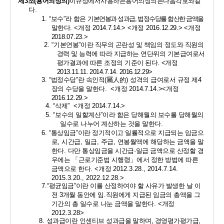
제
3
조
(
용어의
정의
)
이
규정에서
사용하는
용어의
정의는
다음
각호와
같
다
. 
1. “
보수
”
라 함은 
기본연봉과 성과급
, 
법정수당를 합산한 금액
을 
말한다
. 
<
개정 
2014.7.14.> <
개정 
2016.12.29.> <
개정 
2018.07.23.>
2. “
기본연봉
”
이란 직무의 곤란성 및 책임의 정도와 직원의 
경력 및 능력에 따라 지급하는 연단위의 기본급여로서 
평가결과에 따른 조정의 기준이 된다
.
<
개정 
2013.11.11. 2014.7.14. 2016.12.29>
3. “
법정수당
”
란 속인적
(
屬人的
) 
성격의 급여로서 규정 제
4
장의 수당을 말한다
. 
<
개정 
2014.7.14.><
개정 
2016.12.29.>
4. “
삭제
” 
<
개정 
2014.7.14.>
5. “
보수의 일할계산
”
이라 함은 당해월의 보수를 당해월의 
일수로 나누어 계산하는 것을 말한다
. 
6. “
통상임금
”
이란 정기적이고 일률적으로 지급되는 임금으
로
, 
시간급
, 
일급
, 
주급
, 
연봉월액에 해당하는 금액을 말
한다
. 
다만 통상임금을 시간급
·
일급 금액으로 산정할 경
우에는 
「
근로기준법 시행령
」
에서 정한 방법에 따른 
금액으로 한다
. <
개정 
2012.3.28., 2014.7.14. 
2015.3.20., 2022.12.28.>
7.“
평균임금
”
이란 이를 산정하여야 할 사유가 발생한 날 이
전 
3
개월 동안에 임
.
직원에게 지급된 임금의 총액을 그 
기간의 총 일수로 나눈 금액을 말한다
. <
개정 
2012.3.28>
8. 
성과급이란 인센티브 성과급을 말하며
, 
경영평가평가급
, 