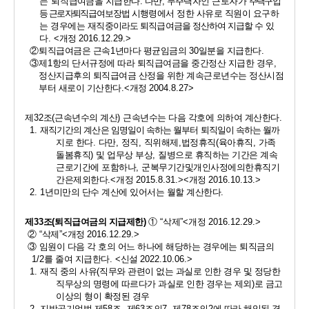
는 퇴직
급여금을 지급한다
. 
다만
, 
무주택자인 근로자가 
주택구입 
등 근로자퇴
직급여보장법 시
행령에서 정한 사유로 직원이 요구하
는 경우에는 재직중
이라도 퇴직급여금을 정산하여 지급할 수 있
다
. <
개정 
2016.12.29.>
②
퇴직급여금은 근속
1
년마다 평균임금의 
30
일분을 지급한다
.
③
제
1
항의 단서규정에 따라 퇴직급여금을 중간정산 지급한 경우
, 
정산지급후의 퇴직급여금 산정을 위한 계속근로년수는 정산시점
부터 새로이 기산한다
.<
개정 
2004.8.27>
제
32
조
(
근속년수의 계산
) 
근속년수는 다음 각호에 의하여 계산한다
. 
1. 
재직기간의 계산은 임명일이 속하는 월부터 퇴직일이 속하는 월까
지로 한다
. 
다만
, 
정직
, 
직위해제
,
법정휴직
(
육아휴직
, 
가족
돌봄휴직
) 
및 업무상 부상
, 
질병으로 휴직하는 기간은 계속
근로기간에 포함하나
, 
군복무기간
및
개인사정에
의한
휴직기
간은
제외한다
.<
개정 
2015.8.31.><
개정 
2016.10.13.>
2. 1
년미만의 단수 계산에 있어서는 월할 계산한다
. 
제
33
조
(
퇴직급여금의 지급제한
)
① 
“
삭제
”<
개정 
2016.12.29.>
② 
“
삭제
”<
개정 
2016.12.29.>
③ 
임원이 다음 각 호의 어느 하나에 해당하는 경우에는 퇴직금의 
1/2
를 줄여 지급한다
. <
신설 
2022.10.06.>
1. 
재직 중의 사유
(
직무와 관련이 없는 과실로 인한 경우 및 정당한 
직무상의 명령에 따르다가 과실로 인한 경우는 제외
)
로 금고 
이상의 형이 확정된 경우 
2. 
지방공기업법 제
58
조
, 
제
63
조의
7, 
제
78
조의
2
에 따라 해임된 경