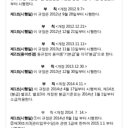
부터 시행한다
.
부      칙 
<
개정 
2012.9.7>
제
1
조
(
시행일
)
이 규정은 
2012
년 
9
월 
28
일부터 시행한다
.
부      칙 
<
개정 
2012.12.21>
제
1
조
(
시행일
)
이 규정은 
2012
년 
12
월 
21
일부터 시행한다
.
부      칙 
<
개정 
2013.11.11>
제
1
조
(
시행일
)
이 규정은 
2013
년 
11
월 
11
일부터 시행한다
.
제
2
조
(
용어변경
)
동규정의 용어중
“
기본급
”
을 각각
“
봉급
”
으로 한다
.
부      칙 
<
개정 
2013.12.30.>
제
1
조
(
시행일
)
이 규정은 
2013
년 
12
월 
30
일부터 시행한다
.
부      칙 
<
개정 
2014.4.11.>
제
1
조
(
시행일
)
이 규정은 
2014
년 
4
월 
17
일부터 시행하되
, 
제
14
조
(
봉급
) 
별표
2, 
별표
3
의 개정된 봉급기준표는 
2014
년 
1
월 
1
일부터 
소급적용한다
.
부     칙 
<
개정 
2014. 7. 14.>
제
1
조
(
시행일
)
①
이 규정은 
2014
년 
8
월 
1
일 부터 시행한다
.
②
제
30
조의
3(
관리업무수당
)
과 관련 
1
급에 한하여 
2015.1.1.
부터 