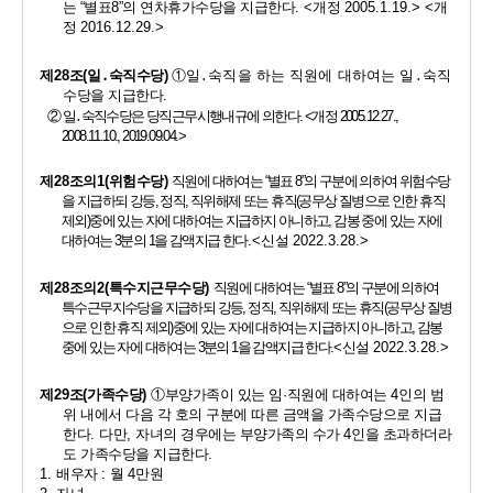
는 
“
별표
8”
의
연차휴가수당을 지급한다
. <
개정 
2005.1.19.> <
개
정 
2016.12.29.>
제
28
조
(
일
․
숙직수당
)
①
일
․
숙직을 하는 직원에 대하여는 일
․
숙직
수당을 지급한다
. 
② 
일
․
숙직수당은 당직근무시행내규에 의한다
. <
개정 
2005.12.27., 
2008.11.10., 2019.09.04.>
제
28
조의
1(
위험수당
)
직원에 대하여는 
“
별표 
8”
의 구분에 의하여 위험수당
을 지급하되 강등
, 
정직
, 
직위해제 또는 휴직
(
공무상 질병으로 인한 휴직 
제외
)
중에 있는 자에 대하여는 지급하지 아니하고
, 
감봉 중에 있는 자에 
대하여는 
3
분의 
1
을 감액지급 한다
. 
<
신설 
2022.3.28.>
제
28
조의
2(
특수지근무수당
) 
직원에 대하여는 
“
별표 
8”
의 구분에 의하여 
특수근무지수당을 지급하되 강등
, 
정직
, 
직위해제 또는 휴직
(
공무상 질병
으로 인한 휴직 제외
)
중에 있는 자에 대하여는 지급하지 아니하고
, 
감봉 
중에 있는 자에 대하여는 
3
분의 
1
을 감액지급 한다
.
<
신설 
2022.3.28.>
제
29
조
(
가족수당
)
①
부양가족이 있는 임
·
직원에 대하여는 
4
인의 범
위 내에서 다음 각 호의 구분에 따른 금액을 가족수당으로 지급
한다
. 
다만
, 
자녀의 경우에는 부양가족의 수가 
4
인을 초과하더라
도 가족수당을 지급한다
.
1. 
배우자 
: 
월 
4
만원