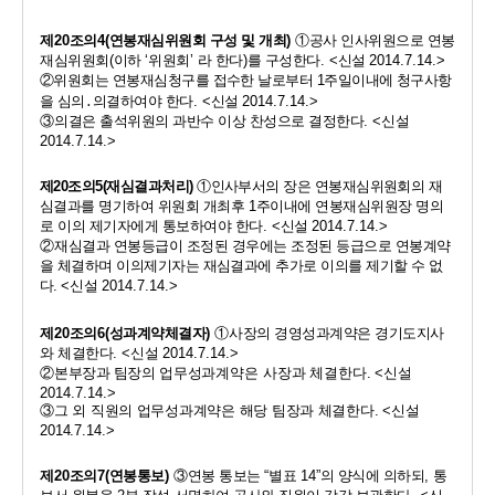
제
20
조의
4(
연봉재심위원회 구성 및 개최
)
①
공사 인사위원으로 연봉
재심위원회
(
이하 
‘
위원회
’ 
라 한다
)
를 구성한다
. <
신설 
2014.7.14.>
②
위원회는 연봉재심청구를 접수한 날로부터 
1
주일이내에 청구사항
을
심의
․
의결하여야 한다
. <
신설 
2014.7.14.>
③
의결은 출석위원의 과반수 이상 찬성으로 결정한다
. <
신설 
2014.7.14.>
제
20
조의
5(
재심결과처리
)
①
인사부서의 장은 연봉재심위원회의 재
심결과를
명기하여 위원회 개최후 
1
주이내에 연봉재심위원장 명의
로 이의 제기자에게 통보하여야 한다
. <
신설 
2014.7.14.>
②
재심결과 연봉등급이 조정된 경우에는 조정된 등급으로 연봉계약
을 체결하며 이의제기자는 재심결과에 추가로 이의를 제기할 수 없
다
. 
<
신설 
2014.7.14.>
제
20
조의
6(
성과계약체결자
) 
①
사장의 경영성과계약은 경기도지사
와 체결한다
. <
신설 
2014.7.14.>
②
본부장과 팀장의
업무성과계약은 사장과 체결한다
. 
<
신설 
2014.7.14.>
③
그 외 직원의 업무성과계약은 해당 팀장과 체결한다
. 
<
신설 
2014.7.14.>
제
20
조의
7(
연봉통보
) 
③
연봉 통보는 
“
별표 
14”
의 양식에 의하되
, 
통