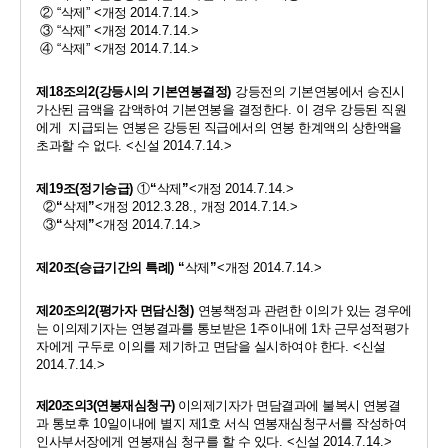
② 
“
삭제
” <
개정 
2014.7.14.>
③ 
“
삭제
” <
개정 
2014.7.14.>
④ 
“
삭제
” <
개정 
2014.7.14.>
제
18
조의
2(
강등시의 기본연봉결정
) 
강등전의 기본연봉에서 승진시 
가산된 금액을 감액하여 기본연봉을 결정한다
. 
이 경우 강등된 직원
에게  지급되는 연봉은 강등된 직급에서의 연봉 한계액의 상한액을 
초과할 수 없다
. <
신설 
2014.7.14.>
제
19
조
(
정기승급
)
①
“
삭제
”
<
개정 
2014.7.14.>
②
“
삭제
”
<
개정 
2012.3.28., 
개정 
2014.7.14.>
③
“
삭제
”
<
개정 
2014.7.14.>
제
20
조
(
승급기간의 특례
)
“
삭제
”
<
개정 
2014.7.14.>
제
20
조의
2(
평가자 면담신청
) 
연봉책정과 관련한 이의가 있는 경우에
는 이의제기자는 연봉결과를 통보받은 
1
주이내에 
1
차 근무성적평가
자에게 구두로 이의를 제기하고 면담을 실시하여야 한다
. <
신설 
2014.7.14.>
제
20
조의
3(
연봉재심청구
)
이의제기자가 면담결과에 불복시 연봉결
과 통보후
10
일이내에 별지 제
1
호 서식 연봉재심청구서를 작성하여 
인사부서장에게 연봉재심 청구를 할 수 있다
. <
신설 
2014.7.14.>