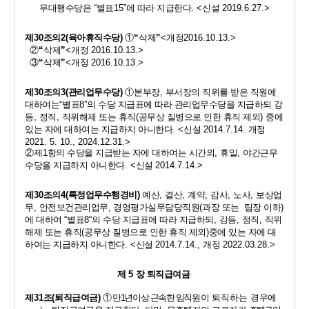
무대행수당은 
“
별표
15”
에 따라 지급한다
. <
신설 
2019.6.27.>
제
30
조의
2(
육아휴직수당
)
①
“
삭제
”
<
개정
2016.10.13.>
②
“
삭제
”
<
개정 
2016.10.13.>
③
“
삭제
”
<
개정 
2016.10.13.>
제
30
조의
3(
관리업무수당
)
①
본부장
, 
부서장의 직위를 받은 직원에 
대하여는
“
별표
8”
의 수당 지급표에 따라 관리업무수당을 지급하되 강
등
, 
정직
, 
직위해제 또는 휴직
(
공무상 질병으로 인한 휴직 제외
) 
중에 
있는 자에 대하여는 지급하지 아니한다
. <
신설 
2014.7.14. 
개정 
2021. 5. 10., 2024.12.31.>
②
제
1
항의 수당을 지급받는 자에 대하여는 시간외
, 
휴일
, 
야간근무
수당을 지급하지 아니한다
. <
신설 
2014.7.14.>
제
30
조의
4(
특정업무수행경비
)
예산
, 
결산
, 
계약
, 
감사
, 
노사
, 
보상업
무
, 
안전보건관리업무
,
경영평가실무담당직원
(
과장 또는  팀장 이하
)
에 대하여 
“
별표
8“
의 수당 지급표에 따라 지급하되
, 
강등
, 
정직
, 
직위
해제 또는 휴직
(
공무상 질병으로 인한 휴직 제외
)
중에 있는 자에 대
하여는 지급하지 아니한다
. <
신설 
2014.7.14., 
개정 
2022.03.28.>
제 
5 
장 퇴직급여금 
제
31
조
(
퇴직급여금
)
① 
만
1
년이상 근속한 임직
원이 퇴직하는 경우에