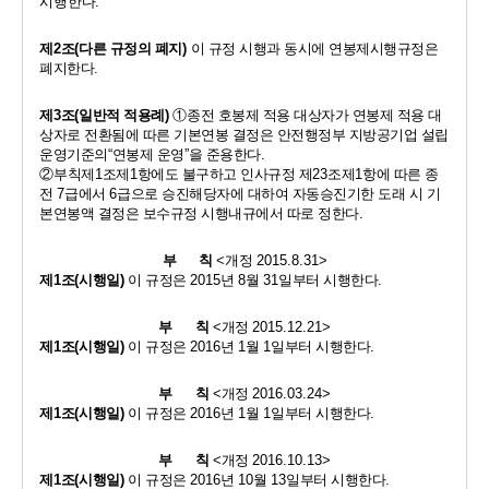
시행한다
.
제
2
조
(
다른 규정의 폐지
) 
이 규정 시행과 동시에 연봉제시행규정은   
폐지한다
.
제
3
조
(
일반적 적용례
)
①
종전 호봉제 적용 대상자가 연봉제 적용 대
상자로 전환됨에 따른 기본연봉 결정은 안전행정부 지방공기업 설립
운영기준의
“
연봉제 운영
”
을 준용한다
.
②
부칙제
1
조제
1
항에도 불구하고 인사규정 제
23
조제
1
항에 따른 종
전 
7
급에서 
6
급으로 승진해당자에 대하여 자동승진기한 도래 시 기
본연봉액 결정은 보수규정 시행내규에서 따로 정한다
.
부      칙 
<
개정 
2015.8.31>
제
1
조
(
시행일
)
이 규정은 
2015
년 
8
월 
31
일부터 시행한다
.
부      칙 
<
개정 
2015.12.21>
제
1
조
(
시행일
)
이 규정은 
2016
년 
1
월 
1
일부터 시행한다
.
부      칙 
<
개정 
2016.03.24>
제
1
조
(
시행일
)
이 규정은 
2016
년 
1
월 
1
일부터 시행한다
.
부      칙 
<
개정 
2016.10.13>
제
1
조
(
시행일
)
이 규정은 
2016
년 
10
월 
13
일부터 시행한다
.