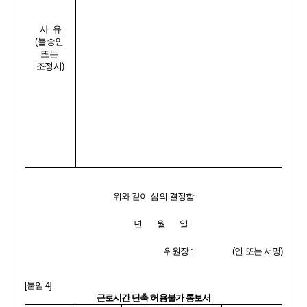
사  유
(
불승인 
또는 
조정시
)
위와 같이 심의 결정함
년       월       일
위원장 
:                   (
인 또는 서명
)
[
붙임 
4]
근로시간 단축 허용불가 통보서