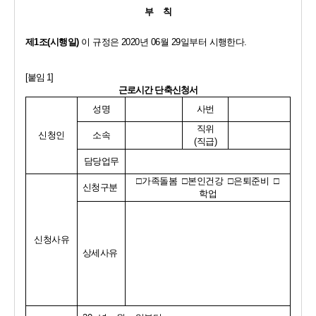
부    칙
제
1
조
(
시행일
)
이 규정은 
2020
년 
06
월 
29
일부터 시행한다
.
[
붙임 
1]
근로시간 단축신청서
성명
사번
직위
신청인
소속
(
직급
)
담당업무
□
가족돌봄  
□
본인건강  
□
은퇴준비  
□
신청구분
학업
신청사유
상세사유