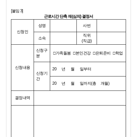
[
붙임 
3]
근로시간 단축 재
(
심의
) 
결정서
성명
사번
신청인
직위
소속
(
직급
)
신청구
□
가족돌봄  
□
본인건강  
□
은퇴준비  
□
학업
분
신청내용
20    
년     월     일부터
신청기
간
20    
년     월     일까지
(
총    개월
)
결정내역