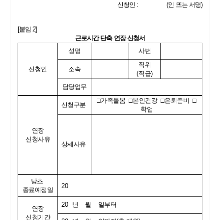
신청인 
:                   (
인 또는 서명
)
[
붙임 
2]
근로시간 단축 연장 신청서
성명
사번
직위
신청인
소속
(
직급
)
담당업무
□
가족돌봄  
□
본인건강  
□
은퇴준비  
□
신청구분
학업
연장
신청사유
상세사유
당초 
20
종료예정일
20  
년    월    일부터
연장
신청기간