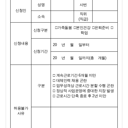
성명
사번
신청인
직위
소속
(
직급
)
□
가족돌봄  
□
본인건강  
□
은퇴준비  
□
신청구분
학업
신청내용
20    
년     월     일부터
신청기간
20    
년     월     일까지
(
총    개월
)
□ 
계속근로기간 
6
개월 미만
□ 
대체인력 채용 곤란
구분
□ 
업무성격상 근로시간 분할 수행 곤란
□ 
정상적 사업운영에 중대한 지장 발생
□ 
근로시간 단축 종료 후 
2
년 미만
허용불가
사유