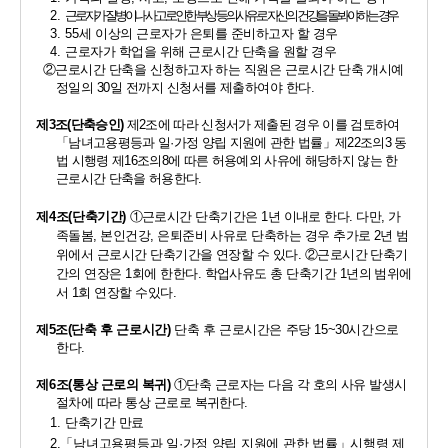
2. 
근로자가 질병이나 사고로 인한 부상 등의 사유로 자신의 건강을 돌봐야 하는 경우
3. 55
세 이상의 근로자가 은퇴를 준비하고자 할 경우
4. 
근로자가 학업을 위해 근로시간 단축을 원할 경우
②
근로시간 단축을 신청하고자 하는 직원은 근로시간 단축 개시예
정일의 
30
일 전까지 신청서를 제출하여야 한다
.
제
3
조
(
단축승인
)
제
2
조에 따라 신청서가 제출된 경우 이를 검토하여
「
남녀고용평등과 일
·
가정 양립 지원에 관한 법률
」
제
22
조의
3 
동
법 시행령 제
16
조의
8
에 따른 허용예외 사유에 해당하지 않는 한 
근로시간 단축을 허용한다
.
제
4
조
(
단축기간
)
①
근로시간 단축기간은 
1
년 이내로 한다
. 
다만
, 
가
족돌봄
, 
본인건강
, 
은퇴준비 사유로 단축하는 경우 추가로 
2
년 범
위에서 근로시간 단축기간을 연장할 수 있다
. 
②
근로시간 단축기
간의 연장은 
1
회에 한한다
. 
학업사유도 총 단축기간 
1
년의 범위에
서 
1
회 연장할 수있다
.
제
5
조
(
단축 후 근로시간
)
단축 후 근로시간은 주당 
15~30
시간으로 
한다
.
제
6
조
(
통상 근로의 복귀
)
①
단축 근로자는 다음 각 호의 사유 발생시 
절차에 따라 통상 근로로 복귀한다
.
1. 
단축기간 만료
2.
「
남녀고용평등과 일
·
가정 양립 지원에 관한 법률
」
시행령 제