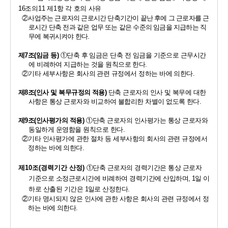
16
조의
11 
제
1
항 각 호의 사유
②
사업주는 근로자의 근로시간 단축기간이 끝난 후에 그 근로자를 근
로시간 단축 전과 같은 업무 또는 같은 수준의 임금을 지급하는 직
무에 복귀시켜야 한다
.
제
7
조
(
임금 등
)
①
단축 후 임금은 단축 전 임금을 기준으로 근무시간
에 비례하여 지급하는 것을 원칙으로 한다
.
②
기타 세부사항은 회사의 관련 규정에서 정하는 바에 의한다
.
제
8
조
(
인사 및 복무규정의 적용
)
단축 근로자의 인사 및 복무에 대한 
사항은 통상 근로자와 비교하여 불합리한 차별이 없도록 한다
. 
제
9
조
(
인사평가의 적용
) 
①
단축 근로자의 인사평가는 통상 근로자와 
동일하게 운영함을 원칙으로 한다
.
②
기타 인사평가에 관한 절차 등 세부사항의 회사의 관련 규정에서 
정하는 바에 의한다
.
제
10
조
(
경력기간 산정
)
①
단축 근로자의 경력기간은 통상 근로자 
기준으로 소정근로시간에 비례하여 경력기간에 산입하며
, 1
일 이
하로 산출된 기간은 
1
일로 산정한다
.
②
기타 명시되지 않은 인사에 관한 사항은 회사의 관련 규정에서 정
하는 바에 의한다
.