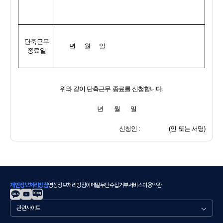
단축근무
년     월     일
종료일
위와 같이 단축근무 종료를 신청합니다
.
년       월       일
신청인 
:                   (
인 또는 서명
)
개인정보처리방침
영상정보처리방침
이메일무단수집거부
서비스이용약관
관
련