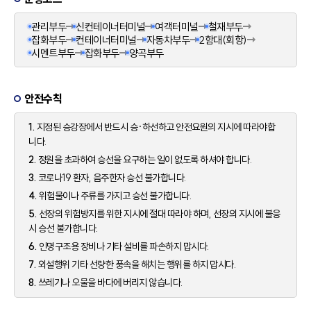
관리부두
신컨테이너터미널
여객터미널
철재부두
잡화부두
컨테이너터미널
자동차부두
2함대(회항)
시멘트부두
잡화부두
양곡부두
안전수칙
1.
지정된 승강장에서 반드시 승·하선하고 안전요원의 지시에 따라야합
니다.
2.
정원을 초과하여 승선을 요구하는 일이 없도록 하셔야 합니다.
3.
코로나19 환자, 음주한자 승선 불가합니다.
4.
위험물이나 주류를 가지고 승선 불가합니다.
5.
선장의 위험방지를 위한 지시에 절대 따라야 하며, 선장의 지시에 불응
시 승선 불가합니다.
6.
인명구조용 장비나 기타 설비를 파손하지 맙시다.
7.
외설행위 기타 선량한 풍속을 해치는 행위를 하지 맙시다.
8.
쓰레기나 오물을 바다에 버리지 않습니다.