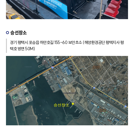
승선장소
경기 평택시 포승읍 하만호길 155-60 보안초소 (해양환경공단 평택지사 평
택호 방면 50M)