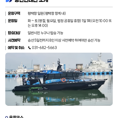
운항구역
평택항 일원(평택항 항계 내)
운항일
화 ~ 토(명절, 월요일, 법정 공휴일 휴항) 1일 1회(오전 10:00 또
는 오후 14:00)
탑승대상
일반시민 누구나 탑승 가능
사전예약
승선 5일전까지 8인 이상 사전예약 하여야만 승선 가능
예약 및 취소
☎ 031-682-5663
운항코스