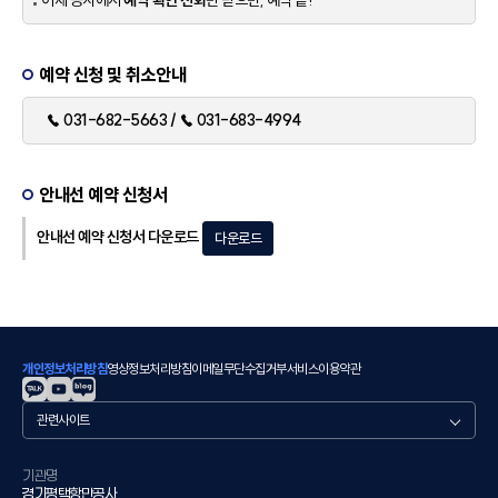
이제 공사에서
예약 확인 전화
만 받으면, 예약 끝!
예약 신청 및 취소안내
☎ 031-682-5663 / ☎ 031-683-4994
안내선 예약 신청서
안내선 예약 신청서 다운로드
다운로드
개인정보처리방침
영상정보처리방침
이메일무단수집거부
서비스이용약관
관
련
사
이
기관명
경기평택항만공사