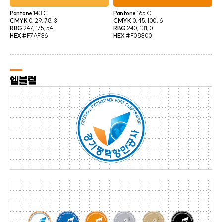
Pantone
143 C
Pantone
165 C
CMYK
0, 29, 78, 3
CMYK
0, 45, 100, 6
RBG
247, 175, 54
RBG
240, 131, 0
HEX
#F7AF36
HEX
#F08300
엠블럼