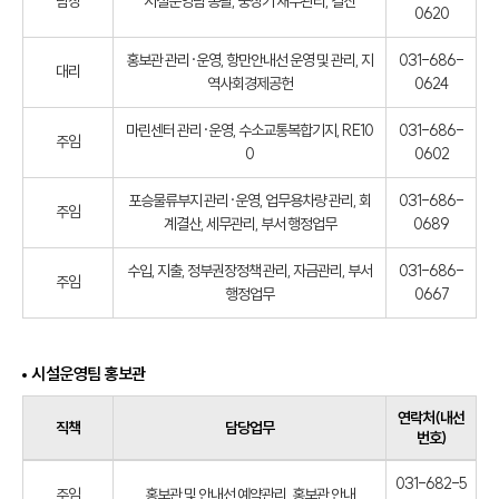
팀장
시설운영팀 총괄, 중장기 재무관리, 결산
0620
홍보관 관리·운영, 항만안내선 운영 및 관리, 지
031-686-
대리
역사회경제공헌
0624
마린센터 관리·운영, 수소교통복합기지, RE10
031-686-
주임
0
0602
포승물류부지 관리·운영, 업무용차량 관리, 회
031-686-
주임
계결산, 세무관리, 부서 행정업무
0689
수입, 지출, 정부권장정책 관리, 자금관리, 부서
031-686-
주임
행정업무
0667
시설운영팀 홍보관
연락처(내선
직책
담당업무
번호)
031-682-5
주임
홍보관 및 안내선 예약관리, 홍보관 안내