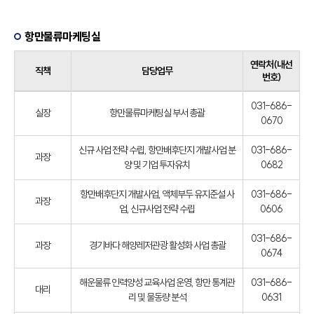
항만물류마케팅실
연락처(내선
직책
담당업무
번호)
031-686-
실장
항만물류마케팅실 부서 총괄
0670
신규 사업 전략 수립, 항만배후단지 개발사업 분
031-686-
과장
양 및 기업 투자유치
0682
항만배후단지 개발사업, 액체부두 유지준설 사
031-686-
과장
업, 신규사업 전략 수립
0606
031-686-
과장
경기바다 해양레저관광 활성화 사업 총괄
0674
해운물류 인력양성 교육사업 운영, 항만 통계관
031-686-
대리
리 및 물동량 분석
0631