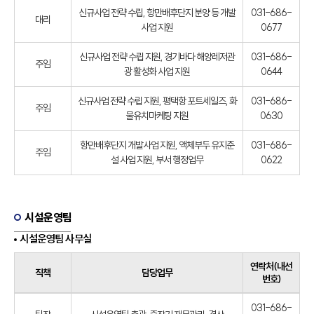
신규사업 전략 수립, 항만배후단지 분양 등 개발
031-686-
대리
사업 지원
0677
신규사업 전략 수립 지원, 경기바다 해양레저관
031-686-
주임
광 활성화 사업 지원
0644
신규사업 전략 수립 지원, 평택항 포트세일즈, 화
031-686-
주임
물유치마케팅 지원
0630
항만배후단지 개발사업 지원, 액체부두 유지준
031-686-
주임
설 사업 지원, 부서 행정업무
0622
시설운영팀
시설운영팀 사무실
연락처(내선
직책
담당업무
번호)
031-686-