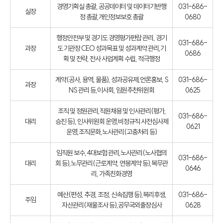
경영기획실 총괄, 공공데이터 및 데이터기반행
031-686-
실장
정 총괄,개인정보보호 총괄
0680
행정안전부 및 경기도 경영평가편람 관리, 경기
031-686-
과장
도 기관장 CEO 성과목표 및 성과계약 관리,기
0686
획 및 전략, 전사 사업계획 수립, 적극행정
계약(공사, 용역, 물품), 성과공유제,언론홍보, S
031-686-
과장
NS 관리 등,이사회, 임원추천위원회
0625
조직 및 정원관리,직원채용 및 인사관리(평가,
031-686-
대리
승진 등), 인사위원회 운영,비정규직 사전심사제
0621
운영,조직문화,노사관리(고충처리 등)
임직원 보수, 4대보험 관리,노사관리(노사협의
031-686-
대리
회 등),노무관리(근로계약, 연봉계약 등),복무관
0646
리, 가족친화경영
예산(편성, 추경, 조정, 신속집행 등),복리후생,
031-686-
주임
자산관리(재물조사 등),공무국외출장심사
0628