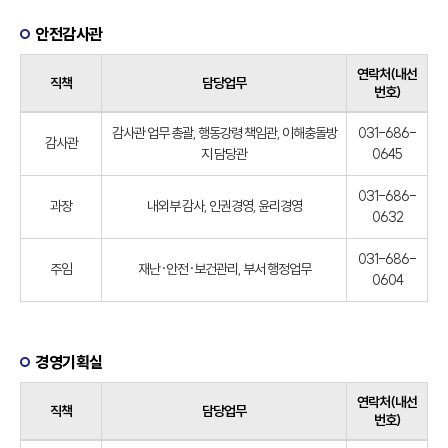
안전감사관
연락처(내선
직책
담당업무
번호)
감사관 업무 총괄, 행동강령 책임관, 이해충돌방
031-686-
감사관
지 담당관
0645
031-686-
과장
내외부 감사, 인권경영, 윤리경영
0632
031-686-
주임
재난·안전·보건관리, 부서 행정업무
0604
경영기획실
연락처(내선
직책
담당업무
번호)