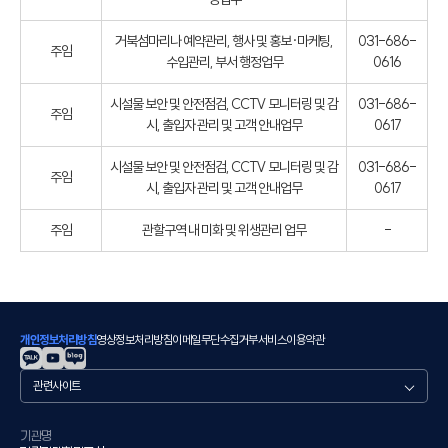
거북섬마리나 예약관리, 행사 및 홍보·마케팅,
031-686-
주임
수입관리, 부서 행정업무
0616
시설물 보안 및 안전점검, CCTV 모니터링 및 감
031-686-
주임
시, 출입자 관리 및 고객 안내업무
0617
시설물 보안 및 안전점검, CCTV 모니터링 및 감
031-686-
주임
시, 출입자 관리 및 고객 안내업무
0617
주임
관할구역 내 미화 및 위생관리 업무
-
개인정보처리방침
영상정보처리방침
이메일무단수집거부
서비스이용약관
관
련
사
이
기관명