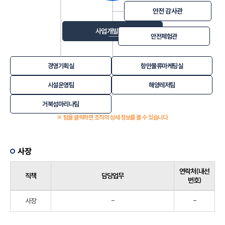
안전 감사관
사업개발본부
안전체험관
경영기획실
항만물류마케팅실
시설운영팀
해양레저팀
거북섬마리나팀
※ 팀을 클릭하면 조직의 상세 정보를 볼 수 있습니다.
사장
연락처(내선
직책
담당업무
번호)
사장
-
-