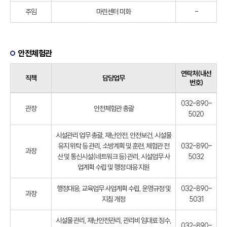
주임
마린센터 미화
-
안전체험관
연락처(내선
직책
담당업무
번호)
032-890-
관장
안전체험관 총괄
5020
시설관리 업무 총괄, 재난안전, 안전보건, 시설물
유지 위탁 등 관리, 소방계획 및 훈련, 체험관 전
032-890-
과장
산 및 통신시설(네트워크 등) 관리, 시설업무 사
5032
업계획 수립 및 행정 대응 지원
행정대응, 교육업무 사업계획 수립, 운영규정 및
032-890-
과장
지침 개정
5031
시설물 관리, 재난안전관리, 관리비 임대료 징수,
032-890-