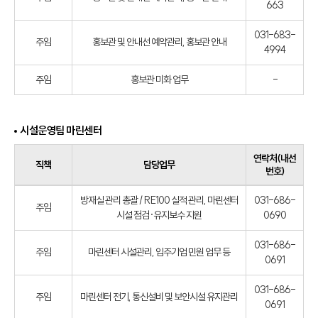
663
031-683-
주임
홍보관 및 안내선 예약관리, 홍보관 안내
4994
주임
홍보관 미화 업무
-
시설운영팀 마린센터
연락처(내선
직책
담당업무
번호)
방재실 관리 총괄 / RE100 실적 관리, 마린센터
031-686-
주임
시설 점검·유지보수 지원
0690
031-686-
주임
마린센터 시설관리, 입주기업 민원 업무 등
0691
031-686-
주임
마린센터 전기, 통신설비 및 보안시설 유지관리
0691