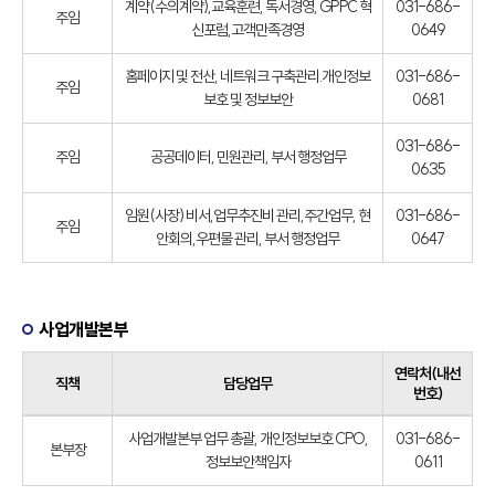
계약(수의계약),교육훈련, 독서경영, GPPC 혁
031-686-
주임
신포럼,고객만족경영
0649
홈페이지 및 전산, 네트워크 구축관리.개인정보
031-686-
주임
보호 및 정보보안
0681
031-686-
주임
공공데이터, 민원관리, 부서 행정업무
0635
임원(사장) 비서,업무추진비 관리,주간업무, 현
031-686-
주임
안회의,우편물 관리, 부서 행정업무
0647
사업개발본부
연락처(내선
직책
담당업무
번호)
사업개발본부 업무 총괄, 개인정보보호 CPO,
031-686-
본부장
정보보안책임자
0611