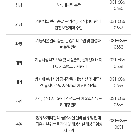
031-686-
팀장
해양레저팀 총괄
0650
기반시설 관리 총괄, 관리선 및 하역장비 관리,
031-686-
과장
안전보건계획 수립
0657
기능시설 관리 총괄, 운영계획 수립 및 활성화,
031-686-
과장
매뉴얼 관리
0653
기능시설 유지보수 및 시설관리, 신재생에너지,
031-686-
대리
LPG 가스탱크 유지관리
0658
방파제 보강사업 공사감독, 기능시설 및 계류시
031-686-
대리
설 유지보수 및 시설관리, 재난안전관리
0655
예산, 수입, 자금관리, 직원교육, 재물조사 및 관
031-686-
주임
리대장 관리
0656
정유사 계약관리, 급유시설 선박 급유 및 판매,
031-686-
주임
급유시설 위험물 관리 및 해양시설 해양오염방
0651
지 관리