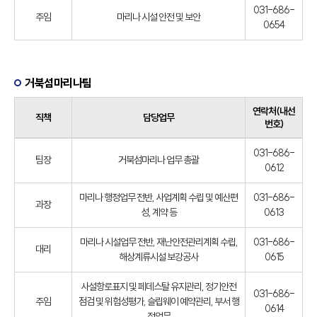
031-686-
주임
마리나 시설 안전 및 보안
0654
거북섬마리나팀
연락처(내선
직책
담당업무
번호)
031-686-
팀장
거북섬마리나 업무 총괄
0612
마리나 행정업무 전반, 사업계획 수립 및 예산편
031-686-
과장
성, 계약 등
0613
마리나 시설업무 전반, 재난안전관리계획 수립,
031-686-
대리
해상계류시설 보강공사
0615
사설항로표지 및 페데스탈 유지관리, 정기안전
031-686-
주임
점검 및 위험성평가, 슬립웨이 예약관리, 부서 행
0614
정업무