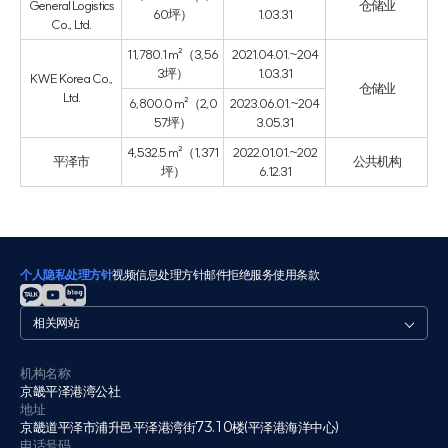
General Logistics
仓储业
60坪）
1.03.31
Co., Ltd.
11,780.1 m²（3,56
2021.04.01.~204
3坪）
1.03.31
KWE Korea Co.,
仓储业
Ltd.
6,800.0 m²（2,0
2023.06.01.~204
57坪）
3.05.31
4,532.5 m²（1,371
2022.01.01.~202
平泽市
公共机构
坪）
6.12.31
个人隐私处理方针
视频信息处理方针
邮件拒绝
服务使用条款
관
련
사
이
机构名称
京畿平泽港湾公社
트
地址
京畿道平泽市浦升邑平泽港湾街73.10楼(平泽港海洋中心)
电话号码