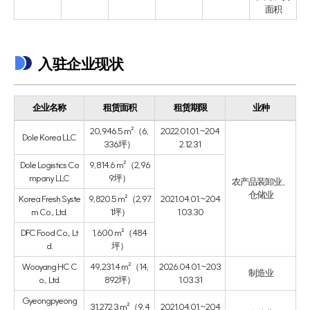
面积
入驻企业现状
企业名称
租赁面积
租赁期限
业种
20,946.5 m²（6,
2022.01.01.~204
Dole Korea LLC
336坪）
2.12.31
Dole Logistics Co
9,814.6 m²（2,96
mpany LLC
9坪）
农产品装卸业、
仓储业
Korea Fresh Syste
9,820.5 m²（2,97
2021.04.01.~204
m Co., Ltd.
1坪）
1.03.30
DFC Food Co., Lt
1,600 m²（484
d.
坪）
Wooyang HC C
49,231.4 m²（14,
2026.04.01.~203
制造业
o., Ltd.
892坪）
1.03.31
Gyeongpyeong
31,272.3 m²（9,4
2021.04.01.~204