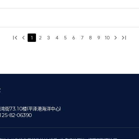
1
2
3
4
5
6
7
8
9
10
款
街73.10楼(平泽港海洋中心)
125-82-06390