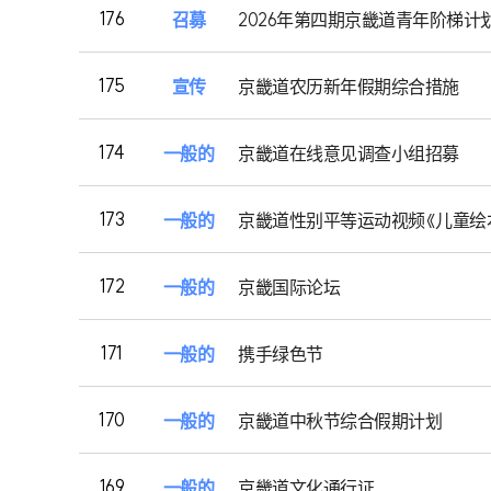
176
召募
2026年第四期京畿道青年阶梯计
175
宣传
京畿道农历新年假期综合措施
174
一般的
京畿道在线意见调查小组招募
173
一般的
京畿道性别平等运动视频《儿童绘
172
一般的
京畿国际论坛
171
一般的
携手绿色节
170
一般的
京畿道中秋节综合假期计划
169
一般的
京畿道文化通行证