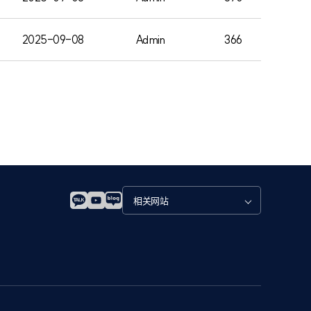
2025-09-08
Admin
366
관
련
사
이
트