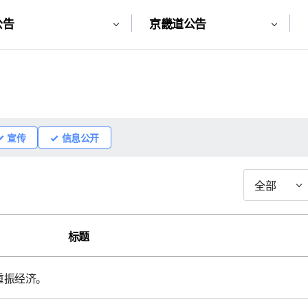
公告
京畿道公告
宣传
信息公开
검
색
유
형
标题
重振经济。