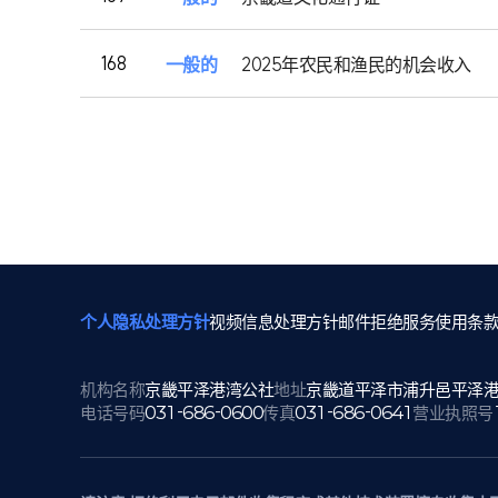
168
一般的
2025年农民和渔民的机会收入
个人隐私处理方针
视频信息处理方针
邮件拒绝
服务使用条
机构名称
京畿平泽港湾公社
地址
京畿道平泽市浦升邑平泽港湾
031-686-0600
031-686-0641
电话号码
传真
营业执照号