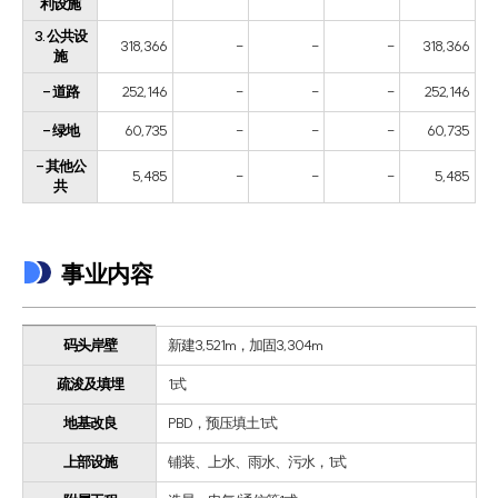
利设施
3. 公共设
318,366
-
-
-
318,366
施
- 道路
252,146
-
-
-
252,146
- 绿地
60,735
-
-
-
60,735
- 其他公
5,485
-
-
-
5,485
共
事业内容
码头岸壁
新建3,521m，加固3,304m
疏浚及填埋
1式
地基改良
PBD，预压填土1式
上部设施
铺装、上水、雨水、污水，1式