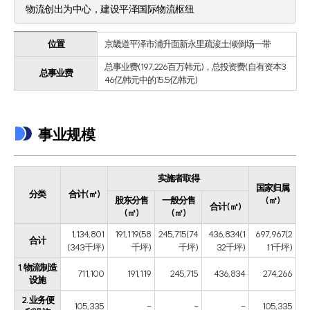
物流创出为中心，建设平泽国际物流枢纽
位置
京畿道平泽市浦升面新永里疏浚土倾倒场一带
总事业费(197,226百万韩元)，总投资费(自有资本3
总事业费
46亿韩元中的15.5亿韩元)
事业规模
实施者取得
国家归属
分类
合计(㎡)
股东分售
一般分售
(㎡)
合计(㎡)
(㎡)
(㎡)
1,134,801
191,119(58
245,715(74
436,834(1
697,967(2
合计
(343千坪)
千坪)
千坪)
32千坪)
11千坪)
1. 物流制造
711,100
191,119
245,715
436,834
274,266
设施
2. 业务便
105,335
-
-
-
105,335