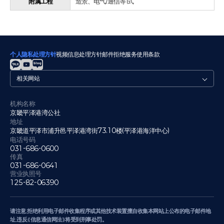
附属工程
造景、电气/通信等1式
个人隐私处理方针
视频信息处理方针
邮件拒绝
服务使用条款
관
련
사
이
机构名称
京畿平泽港湾公社
트
地址
京畿道平泽市浦升邑平泽港湾街73.10楼(平泽港海洋中心)
电话号码
031-686-0600
传真
031-686-0641
营业执照号
125-82-06390
请注意,拒绝利用电子邮件收集程序或其他技术装置擅自收集本网站上公布的电子邮件地
址,违反《信息通信网法》将受到刑事处罚。