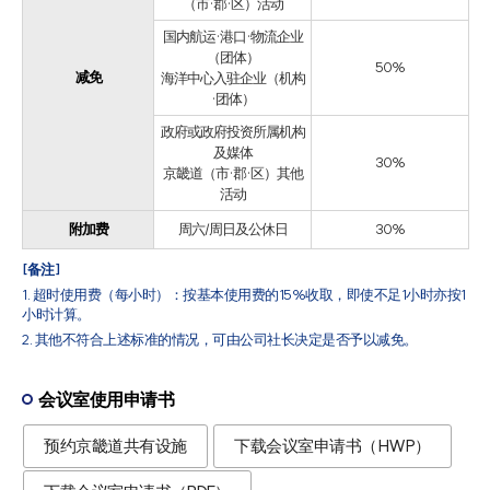
（市·郡·区）活动
国内航运·港口·物流企业
（团体）
50%
减免
海洋中心入驻企业（机构
·团体）
政府或政府投资所属机构
及媒体
30%
京畿道（市·郡·区）其他
活动
附加费
周六/周日及公休日
30%
[备注]
1. 超时使用费（每小时）：按基本使用费的15%收取，即使不足1小时亦按1
小时计算。
2. 其他不符合上述标准的情况，可由公司社长决定是否予以减免。
会议室使用申请书
预约京畿道共有设施
下载会议室申请书（HWP）