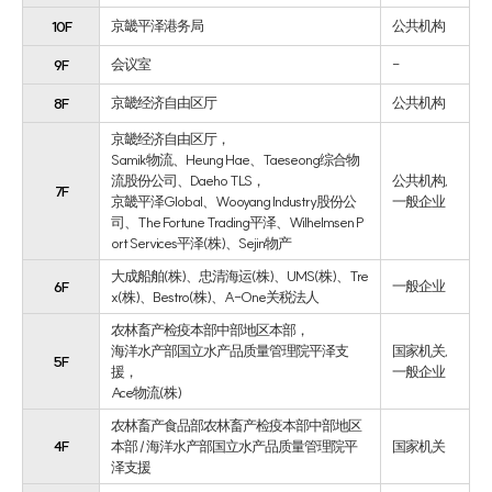
京畿平泽港务局
公共机构
10F
会议室
-
9F
京畿经济自由区厅
公共机构
8F
京畿经济自由区厅，
Samik物流、Heung Hae、Taeseong综合物
流股份公司、Daeho TLS，
公共机构,
7F
京畿平泽Global、Wooyang Industry股份公
一般企业
司、The Fortune Trading平泽、Wilhelmsen P
ort Services平泽(株)、Sejin物产
大成船舶(株)、忠清海运(株)、UMS(株)、Tre
一般企业
6F
x(株)、Bestro(株)、A-One关税法人
农林畜产检疫本部中部地区本部，
海洋水产部国立水产品质量管理院平泽支
国家机关,
5F
援，
一般企业
Ace物流(株)
农林畜产食品部农林畜产检疫本部中部地区
4F
本部 / 海洋水产部国立水产品质量管理院平
国家机关
泽支援