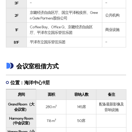
-
-
3F
京畿经济自由区厅、国立平泽检疫所、Gree
公共机构
2F
n Gate Partners股份公司
Coffee Bay、Office Q、京畿经济自由区
商业设施
1F
厅、平泽市立国乐管弦乐团
平泽市立国乐管弦乐团
-
B1F
会议室租借方式
位置：海洋中心9层
房间
面积
容纳人数
备注
Grand Room（大
配备最新影像及
280 m²
145席
会议室）
音响设施
Harmony Room
116 m²
50席
（中会议室）
Happy Room（小