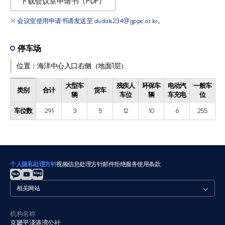
下载会议室申请书（PDF）
※ 会议室使用申请书请发送至 dudals234@gppc.or.kr。
停车场
位置：海洋中心入口右侧（地面1层）
大型车
残疾人
环保车
电动汽
一般车
类别
合计
货车
辆
车位
辆
车充电
位
车位数
291
3
5
12
10
6
255
个人隐私处理方针
视频信息处理方针
邮件拒绝
服务使用条款
관
련
사
이
机构名称
京畿平泽港湾公社
트