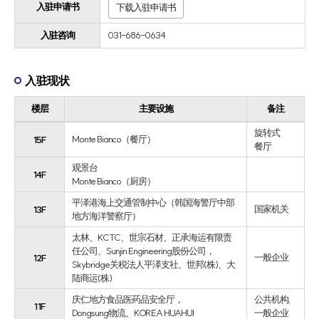
入驻申请书
下载入驻申请书
入驻咨询
031-686-0634
入驻现状
楼层
主要设施
备注
旋转式
Monte Bianco（餐厅）
15F
餐厅
观景台
14F
Monte Bianco（厨房）
平泽港海上交通管制中心（韩国海警厅中部
国家机关
13F
地方海洋警察厅）
太林、KCTC、世宗石材、正承海运有限责
任公司、Sunjin Engineering股份公司，
一般企业
12F
Skybridge关税法人平泽支社、世邦(株)、大
陆商运(株)
庆仁地方食品医药品安全厅，
公共机构,
11F
Dongsung物流、KOREA HUAHUI
一般企业