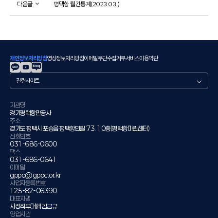
다음글
평택항 월간통계(2023.03.)
개인정보처리방침
영상정보처리방침
이메일무단수집거부
서비스이용약관
관
련
사
이
기관명
경기평택항만공사
트
주소
경기도 평택시 포승읍 평택항만길 73. 10층(평택항마린센터)
전화번호
031-686-0600
팩스
031-686-0641
이메일
gppc@gppc.or.kr
사업자등록번호
125-82-06390
대표자명
사장직무대행 김금규
영업시간