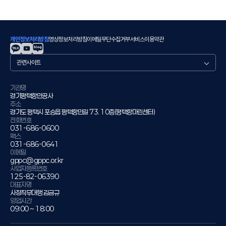
개인정보처리방침
영상정보처리방침
이메일무단수집거부
서비스이용약관
관
련
사
이
기관명
경기평택항만공사
트
주소
경기도 평택시 포승읍 평택항만길 73. 10층(평택항마린센터)
전화번호
031-686-0600
팩스
031-686-0641
이메일
gppc@gppc.or.kr
사업자등록번호
125-82-06390
대표자명
사장직무대행 김금규
영업시간
09:00 ~ 18:00