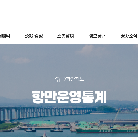
원예약
ESG 경영
소통참여
정보공개
공사소식
항만정보
항만운영통계