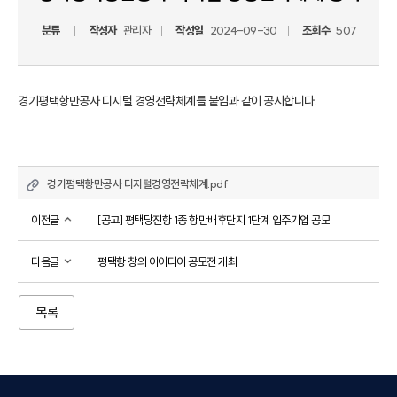
분류
작성자
관리자
작성일
2024-09-30
조회수
507
경기평택항만공사 디지털 경영전략체계를 붙임과 같이 공시합니다.
경기평택항만공사 디지털경영전략체계.pdf
이전글
[공고] 평택당진항 1종 항만배후단지 1단계 입주기업 공모
다음글
평택항 창의 아이디어 공모전 개최
목록