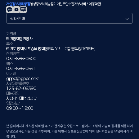
개인정보처리방침
영상정보처리방침
이메일무단수집거부
서비스이용약관
관
련
사
이
기관명
경기평택항만공사
트
주소
경기도 평택시 포승읍 평택항만길 73. 10층(평택항마린센터)
전화번호
031-686-0600
팩스
031-686-0641
이메일
gppc@gppc.or.kr
사업자등록번호
125-82-06390
대표자명
사장직무대행 김금규
영업시간
09:00 ~ 18:00
본 홈페이지에 게시된 이메일 주소가 전자우편 수집프로그램이나 그 밖의 기술적 장치를 이용하여
무단으로 수집되는 것을 거부하며, 이를 위반시 정보통신망법에 의해 형사처벌됨을 유념하시기 바
랍니다.