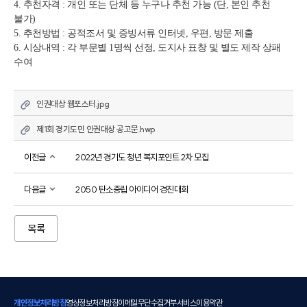
4. 추천자격 : 개인 또는 단체 등 누구나 추천 가능 (단, 본인 추천 
불가)
5. 추천방법 : 공적조서 및 증빙서류 인터넷, 우편, 방문 제출
6. 시상내역 : 각 부문별 1명씩 선정, 도지사 표창 및 별도 제작 상패 
수여
인권대상 웹포스터.jpg
제1회 경기도민 인권대상 공고문.hwp
이전글
2022년 경기도 청년 복지포인트 2차 모집
다음글
2050 탄소중립 아이디어 경진대회
목록
개인정보처리방침
영상정보처리방침
이메일무단수집거부
서비스이용약관