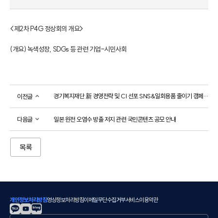
<제2차 P4G 정상회의 개요>

(개요) 녹색성장, SDGs 등 관련 기업-시민사회
경기복지재단 新 경영전략 및 CI 선포 SNS&일회용품 줄이기 캠페인 이벤트
이전글
다음글
일본 원전 오염수 방출 저지 관련 국민콘텐츠 공모 안내
목록
개인정보처리방침
영상정보처리방침
이메일무단수집거부
서비스이용약관