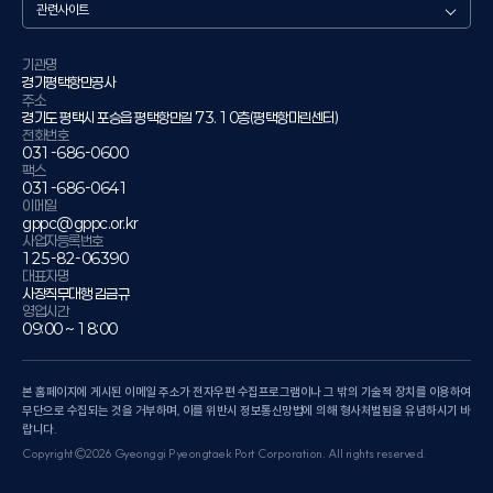
관
련
사
이
기관명
경기평택항만공사
트
주소
경기도 평택시 포승읍 평택항만길 73. 10층(평택항마린센터)
전화번호
031-686-0600
팩스
031-686-0641
이메일
gppc@gppc.or.kr
사업자등록번호
125-82-06390
대표자명
사장직무대행 김금규
영업시간
09:00 ~ 18:00
본 홈페이지에 게시된 이메일 주소가 전자우편 수집프로그램이나 그 밖의 기술적 장치를 이용하여
무단으로 수집되는 것을 거부하며, 이를 위반시 정보통신망법에 의해 형사처벌됨을 유념하시기 바
랍니다.
Copyright©2026 Gyeonggi Pyeongtaek Port Corporation. All rights reserved.