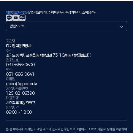
개인정보처리방침
영상정보처리방침
이메일무단수집거부
서비스이용약관
관
련
사
이
기관명
경기평택항만공사
트
주소
경기도 평택시 포승읍 평택항만길 73. 10층(평택항마린센터)
전화번호
031-686-0600
팩스
031-686-0641
이메일
gppc@gppc.or.kr
사업자등록번호
125-82-06390
대표자명
사장직무대행 김금규
영업시간
09:00 ~ 18:00
본 홈페이지에 게시된 이메일 주소가 전자우편 수집프로그램이나 그 밖의 기술적 장치를 이용하여