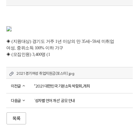
◈
(
지원대상
) 
경기도 거주 
1
년 이상의 만 
35
세
~59
세 미취업 
여성
, 
중위소득 
100% 
이하 가구
◈
(
모집인원
) 3,400
명 
(1
2021 경기여성 취업지원금(포스터).jpg
이전글
「2021 대한민국 기본소득 박람회」개최
다음글
‘성차별 언어 개선’ 공모 안내
목록