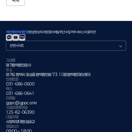
목록
개인정보처리방침
영상정보처리방침
이메일무단수집거부
서비스이용약관
관
련
사
이
기관명
경기평택항만공사
트
주소
경기도 평택시 포승읍 평택항만길 73. 10층(평택항마린센터)
전화번호
031-686-0600
팩스
031-686-0641
이메일
gppc@gppc.or.kr
사업자등록번호
125-82-06390
대표자명
사장직무대행 김금규
영업시간
09:00 ~ 18:00