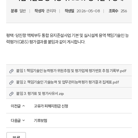
분류
일반
작성자
관리자
작성일
2026-05-08
조회수
256
평택·당진항 액체부두 통합 유지준설사업 기본 및 실시설계 용역 책임기술인 능
력평가(QBS) 평가결과를 붙임과 같이 게시합니다.
붙임 1. 책임기술인 능력평가 위원추첨 및 평가업체 평가번호 추첨 기록부.pdf
붙임 2. 책임기술인 기술능력 및 업무관리능력평가 평가결과 집계표.pdf
붙임 3. 평가표 및 평가사유서.zip
이전글
고유가 피해지원금 신청
다음글
기후보험