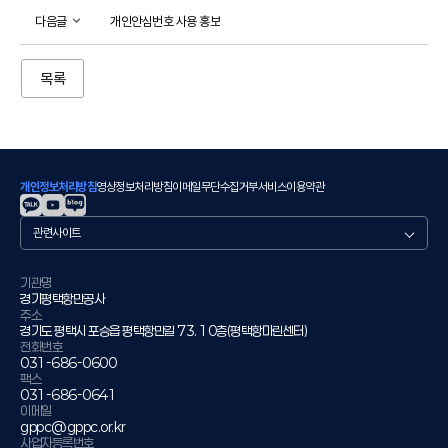
다음글
개인안심번호 사용 홍보
목록
개인정보처리방침
영상정보처리방침
이메일무단수집거부
서비스이용약관
관
련
사
이
기관명
경기평택항만공사
트
주소
경기도 평택시 포승읍 평택항만길 73. 10층(평택항마린센터)
전화번호
031-686-0600
팩스
031-686-0641
이메일
gppc@gppc.or.kr
사업자등록번호