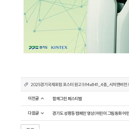
2025경기국제포럼 포스터 원고 594x841_4종_서처깬버전 최
이전글
함께그린 페스티벌
다음글
경기도 성평등 캠페인 영상(어린이 그림동화 어떤 