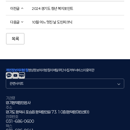
이전글
2024 경기도 청년 복지포인트
다음글
10월 어느 멋진 날 도민피크닉
목록
개인정보처리방침
영상정보처리방침
이메일무단수집거부
서비스이용약관
관
련
사
이
기관명
경기평택항만공사
트
주소
경기도 평택시 포승읍 평택항만길 73. 10층(평택항마린센터)
전화번호
031-686-0600
팩스