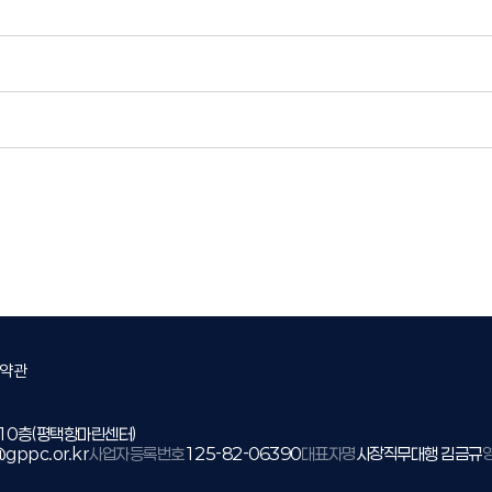
약관
 10층(평택항마린센터)
gppc.or.kr
사업자등록번호
125-82-06390
대표자명
사장직무대행 김금규