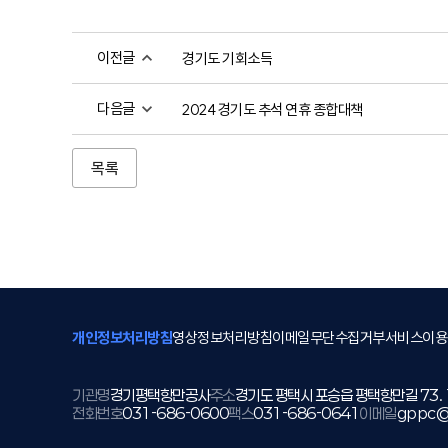
이전글
경기도 기회소득
다음글
2024 경기도 추석 연휴 종합대책
목록
개인정보처리방침
영상정보처리방침
이메일무단수집거부
서비스이용
기관명
경기평택항만공사
주소
경기도 평택시 포승읍 평택항만길 73.
전화번호
031-686-0600
팩스
031-686-0641
이메일
gppc@