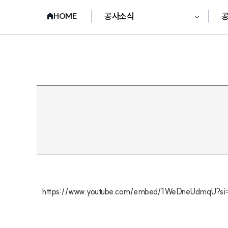
공사소식
HOME
https://www.youtube.com/embed/1WeDneUdmqU?s