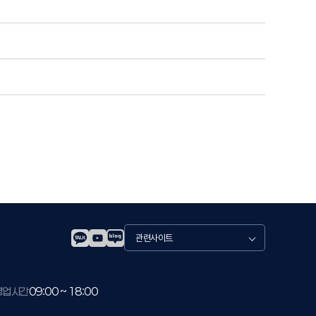
관
련
사
이
트
영업시간
09:00 ~ 18:00