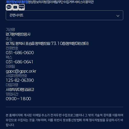
개인정보처리방침
영상정보처리방침
이메일무단수집거부
서비스이용약관
관
련
사
이
기관명
경기평택항만공사
트
주소
경기도 평택시 포승읍 평택항만길 73. 10층(평택항마린센터)
전화번호
031-686-0600
팩스
031-686-0641
이메일
gppc@gppc.or.kr
사업자등록번호
125-82-06390
대표자명
사장직무대행 김금규
영업시간
09:00 ~ 18:00
본 홈페이지에 게시된 이메일 주소가 전자우편 수집프로그램이나 그 밖의 기술적 장치를 이용하여
무단으로 수집되는 것을 거부하며, 이를 위반시 정보통신망법에 의해 형사처벌됨을 유념하시기 바
랍니다.