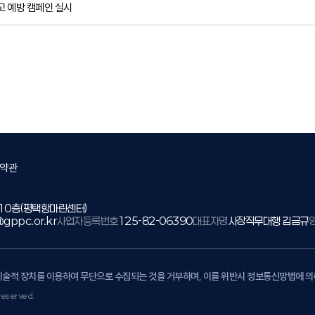
 예방 캠페인 실시
약관
 10층(평택항마린센터)
gppc.or.kr
사업자등록번호
125-82-06390
대표자명
사장직무대행 김금규
기술적 장치를 이용하여 무단으로 수집되는 것을 거부하며, 이를 위반시 정보통신망법에 
reserved.