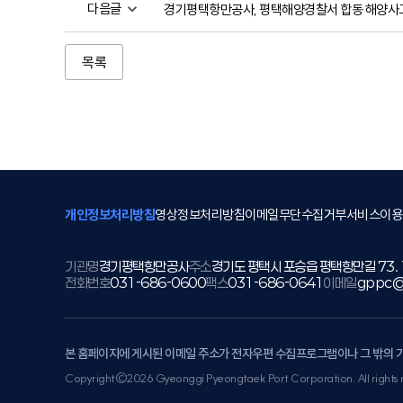
다음글
경기평택항만공사, 평택해양경찰서 합동 해양사고
목록
개인정보처리방침
영상정보처리방침
이메일무단수집거부
서비스이용
기관명
경기평택항만공사
주소
경기도 평택시 포승읍 평택항만길 73.
전화번호
031-686-0600
팩스
031-686-0641
이메일
gppc@
본 홈페이지에 게시된 이메일 주소가 전자우편 수집프로그램이나 그 밖의 
Copyright©2026 Gyeonggi Pyeongtaek Port Corporation. All rights 