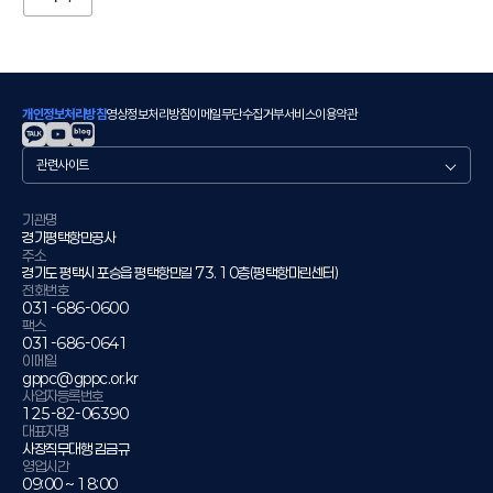
개인정보처리방침
영상정보처리방침
이메일무단수집거부
서비스이용약관
관
련
사
이
기관명
경기평택항만공사
트
주소
경기도 평택시 포승읍 평택항만길 73. 10층(평택항마린센터)
전화번호
031-686-0600
팩스
031-686-0641
이메일
gppc@gppc.or.kr
사업자등록번호
125-82-06390
대표자명
사장직무대행 김금규
영업시간
09:00 ~ 18:00