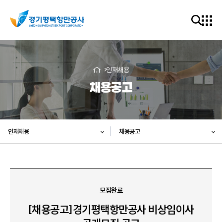
인재채용
채용공고
인재채용
채용공고
모집완료
[채용공고]경기평택항만공사 비상임이사