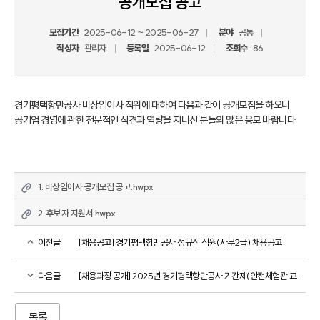
공개모집 공고
모집기간
2025-06-12 ~ 2025-06-27
분야
공통
작성자
관리자
등록일
2025-06-12
조회수
86
경기평택항만공사 비상임이사 직위에 대하여 다음과 같이 공개모집을 하오니

공기업 경영에 관한 전문적인 식견과 역량을 지니신 분들의 많은 응모 바랍니다
1. 비상임이사 공개모집 공고.hwpx
2. 후보자 지원서.hwpx
이전글
[채용공고] 경기평택항만공사 정규직 직원(사무2급) 채용공고
다음글
[채용과정 공개] 2025년 경기평택항만공사 기간제(안전체험관 교육/시설관리) 직원 채용과정 공개
목록